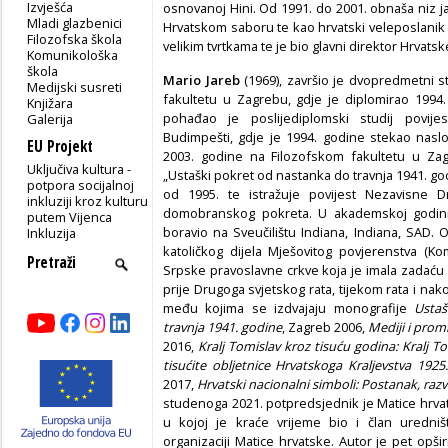
Izvješća
osnovanoj Hini. Od 1991. do 2001. obnaša niz j
Mladi glazbenici
Hrvatskom saboru te kao hrvatski veleposlanik
Filozofska škola
velikim tvrtkama te je bio glavni direktor Hrvat
Komunikološka
škola
Mario
Jareb
(1969), završio je dvopredmetni st
Medijski susreti
fakultetu u Zagrebu, gdje je diplomirao 1994
Knjižara
pohađao je poslijediplomski studij povije
Galerija
Budimpešti, gdje je 1994. godine stekao naslo
EU Projekt
2003. godine na Filozofskom fakultetu u Zag
Uključiva kultura -
„Ustaški pokret od nastanka do travnja 1941. god
potpora socijalnoj
od 1995. te istražuje povijest Nezavisne 
inkluziji kroz kulturu
domobranskog pokreta. U akademskoj godini 
putem Vijenca
boravio na Sveučilištu Indiana, Indiana, SAD. O
Inkluzija
katoličkog dijela Mješovitog povjerenstva (Ko
Srpske pravoslavne crkve koja je imala zadaću 
prije Drugoga svjetskog rata, tijekom rata i nak
među kojima se izdvajaju monografije
Usta
travnja 1941. godine
, Zagreb 2006,
Mediji i prom
2016,
Kralj Tomislav kroz tisuću godina: Kralj T
tisućite obljetnice Hrvatskoga Kraljevstva 1925
2017,
Hrvatski nacionalni simboli: Postanak, raz
studenoga 2021. potpredsjednik je Matice hrva
u kojoj je kraće vrijeme bio i član uredni
organizaciji Matice hrvatske. Autor je pet opši