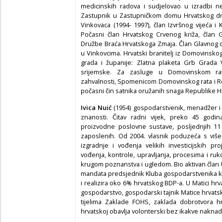
medicinskih radova i sudjelovao u izradbi ne
Zastupnik u Zastupničkom domu Hrvatskog drž
Vinkovaca (1994- 1997), član Izvršnog vijeća i
Počasni član Hrvatskog Crvenog križa, član 
Družbe Braća Hrvatskoga Zmaja. Član Glavnog 
u Vinkovcima. Hrvatski branitelj iz Domovinsko
grada i županije: Zlatna plaketa Grb Grada 
srijemske. Za zasluge u Domovinskom ra
zahvalnosti, Spomenicom Domovinskog rata i Red
počasni čin satnika oružanih snaga Republike H
Ivica Nuić
(1954) gospodarstvenik, menadžer i
znanosti. Čitav radni vijek, preko 45 godi
proizvodne poslovne sustave, posljednjih 11
zaposlenih. Od 2004. vlasnik poduzeća s viš
izgradnje i vođenja velikih investicijskih p
vođenja, kontrole, upravljanja, procesima i ru
krugom poznanstva i ugledom. Bio aktivan član
mandata predsjednik Kluba gospodarstvenika ko
i realizira oko 6% hrvatskog BDP-a. U Matici hr
gospodarstvo, gospodarski tajnik Matice hrvatske
tijelima Zaklade FOHS, zaklada dobrotvora h
hrvatskoj obavlja volonterski bez ikakve nakna