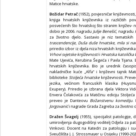
Matice hrvatske.
Božidar Petrač
(1952), povjesničar književnosti, 
knjiga hrvatskih književnika iz različitih po
posvećenih što hrvatskoj što stranim književ- 
dobio je 2006. nagradu
Julije Benešić
, nagradu
za životno djelo. Sastavio je niz tematskih 
trascendencije
,
Duša duše hrvatske
,
mila si na
priredio izbor iz djela niza hrvatskih književnika
Vrhovi svjetske književnosti
i
Hrvatska katolička
Mate Ujevića, Kerubina Šegvića i Pavla Tijana
hrvatskih književnika. Bio je urednik časop
nakladničke kuće „Alfa“ i književni tajnik Ma
biblioteke
Stoljeća hrvatske
književnosti. Preve
jezika, većinom francuskih klasika (Huysm
Exupery). Priredio je izbrana djela Viktora Vi
Envera Čolakovića za Matičinu ediciju Stoljeća
preveo je Danteovu
Božanstvenu komediju
.
Jorgovanić
i nagrade Grada Zagreba za životno dj
Dražen
Švagelj
(1955), specijalist patologije
umirovljenja dugogodišnji voditelj Odjela za pat
Vinkovci. Docent na Katedri za patologiju i 
Sveučilišta J. J. Strossmayer u Osijeku (1990-20