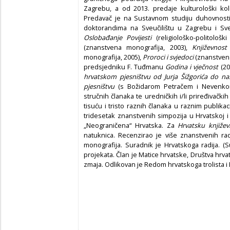
Zagrebu, a od 2013. predaje kulturološki kol
Predavač je na Sustavnom studiju duhovnost
doktorandima na Sveučilištu u Zagrebu i Sveu
Oslobađanje Povijesti
(religiološko-politološki
(znanstvena monografija, 2003),
Književnost
monografija, 2005),
Proroci i svjedoci
(znanstvena
predsjedniku F. Tuđmanu
Godina i vječnost
(20
hrvatskom pjesništvu od Jurja Šižgorića do n
pjesništvu
(s Božidarom Petračem i Nevenkom
stručnih članaka te uredničkih i/li priređivački
tisuću i tristo raznih članaka u raznim publika
tridesetak znanstvenih simpozija u Hrvatskoj 
„Neograničena“ Hrvatska. Za
Hrvatsku književ
natuknica. Recenzirao je više znanstvenih ra
monografija. Suradnik je Hrvatskoga radija. (Su)i
projekata. Član je Matice hrvatske, Društva hrva
zmaja. Odlikovan je Redom hrvatskoga trolista 