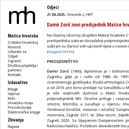
Odjeci
21.06.2025.
Dnevnik 2, HRT
Damir Zorić novi predsjednik Matice hr
Na Glavnoj izbornoj skupštini Matice hrvatske 21
Matica hrvatska
predsjednika izabran dosadašnji potpredsjednik
O Matici hrvatskoj
izabrani su članovi svih upravnih tijela u nov
Novosti
Učlanite se
(
magazin.hrt.hr
).
Odjeli
Ogranci
PREDSJEDNIŠTVO
Društva prijatelja i
partneri
Damir Zorić
(1960), diplomirao je i doktorir
Kontakt
Zagrebu, gdje je i radio od 1986. do 1991.
Izdavaštvo
znanstvenoga godišnjaka
Studia ethnologica Cr
a od 2016.
pro bono
predaje na Sveučilištu u 
Knjige
je više istaknutih dužnosti u Matici hrva
Vijenac
Kolo
potpredsjednik MH. Stručne priloge i raspra
Hrvatska revija
smotra
,
Motrišta
, a surađuje u
Vijencu
,
Hrva
Prirodoslovlje
Ferdinand Konščak, misionar i istraživč
, Saraje
Elektroničke knjige
misionara
, Zagreb 2011. te
Silva rerum
,
bilješ
Zbivanja
Zagreb 2020. Sa Stjepanom Damjanovićem pr
Radoslavu Katičiću. Početkom devedesetih bio j
Najave