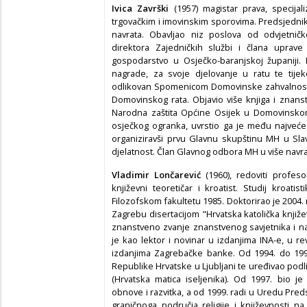
Ivica Završki
(1957) magistar prava, specija
trgovačkim i imovinskim sporovima. Predsjedni
navrata. Obavljao niz poslova od odvjetnič
direktora Zajedničkih službi i člana uprav
gospodarstvo u Osječko-baranjskoj županiji.
nagrade, za svoje djelovanje u ratu te tije
odlikovan Spomenicom Domovinske zahvalnosti
Domovinskog rata. Objavio više knjiga i znan
Narodna zaštita Općine Osijek u Domovinskom 
osječkog ogranka, uvrstio ga je među najveće 
organiziravši prvu Glavnu skupštinu MH u Sla
djelatnost. Član Glavnog odbora MH u više navra
Vladimir Lončarević
(1960), redoviti profesor,
književni teoretičar i kroatist. Studij kroatis
Filozofskom fakultetu 1985. Doktorirao je 2004
Zagrebu disertacijom "Hrvatska katolička knjiž
znanstveno zvanje znanstvenog savjetnika i n
je kao lektor i novinar u izdanjima INA-e, u re
izdanjima Zagrebačke banke. Od 1994. do 199
Republike Hrvatske u Ljubljani te uređivao podl
(Hrvatska matica iseljenika). Od 1997. bio je
obnove i razvitka, a od 1999. radi u Uredu Pred
graničnoga područja religije i književnosti 