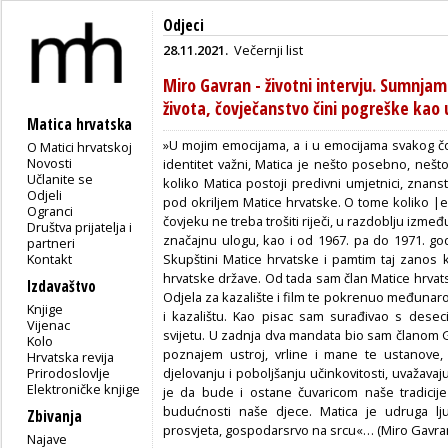
Odjeci
28.11.2021.
Večernji list
Miro Gavran - životni intervju. Sumnjam 
života, čovječanstvo čini pogreške kao 
Matica hrvatska
»U mojim emocijama, a i u emocijama svakog čov
O Matici hrvatskoj
Novosti
identitet važni, Matica je nešto posebno, neš
Učlanite se
koliko Matica postoji predivni umjetnici, znan­stve
Odjeli
pod okriljem Matice hrvatske. O tome koliko |e
Ogranci
čovjeku ne treba trošiti riječi, u razdoblju izme
Društva prijatelja i
značajnu ulogu, kao i od 1967. pa do 1971. god
partneri
Kontakt
Skupštini Matice hrvatske i pamtim taj zanos 
hrvatske države. Od tada sam član Matice hrvats
Izdavaštvo
Odjela za kazalište i film te pokrenuo međunar
Knjige
i kazalištu. Kao pisac sam surađivao s desec
Vijenac
svijetu. U zadnja dva mandata bio sam članom
Kolo
poznajem ustroj, vrline i mane te ustanove, 
Hrvatska revija
Prirodoslovlje
djelovanju i poboljša­nju učinkovitosti, uvažavaj
Elektroničke knjige
je da bude i ostane čuvaricom naše tradici­je 
budućnosti naše djece. Matica je udruga lju
Zbivanja
prosvjeta, gospodarsrvo na srcu«… (Miro Gavra
Najave