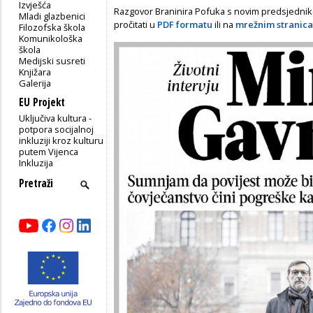
Izvješća
Razgovor Braninira Pofuka s novim predsjedni
Mladi glazbenici
pročitati u
PDF formatu
ili na
mrežnim stranic
Filozofska škola
Komunikološka
škola
Medijski susreti
Knjižara
Galerija
EU Projekt
Uključiva kultura -
potpora socijalnoj
inkluziji kroz kulturu
putem Vijenca
Inkluzija