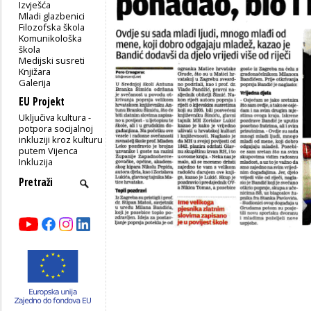
Izvješća
Mladi glazbenici
Filozofska škola
Komunikološka
škola
Medijski susreti
Knjižara
Galerija
EU Projekt
Uključiva kultura -
potpora socijalnoj
inkluziji kroz kulturu
putem Vijenca
Inkluzija