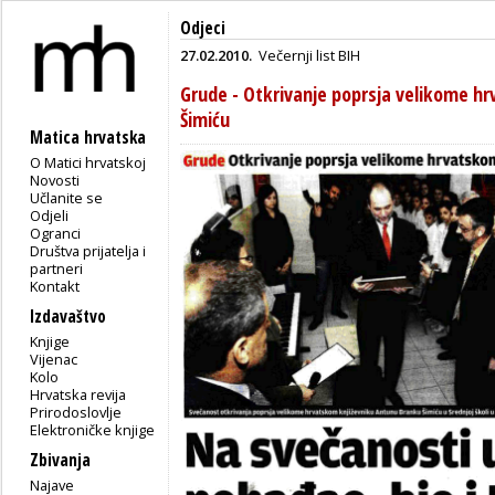
Odjeci
27.02.2010.
Večernji list BIH
Grude - Otkrivanje poprsja velikome h
Šimiću
Matica hrvatska
O Matici hrvatskoj
Novosti
Učlanite se
Odjeli
Ogranci
Društva prijatelja i
partneri
Kontakt
Izdavaštvo
Knjige
Vijenac
Kolo
Hrvatska revija
Prirodoslovlje
Elektroničke knjige
Zbivanja
Najave