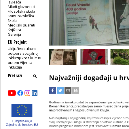
Izvješća
Mladi glazbenici
Filozofska škola
Komunikološka
škola
Medijski susreti
Knjižara
Galerija
EU Projekt
Uključiva kultura -
potpora socijalnoj
inkluziji kroz kulturu
putem Vijenca
Inkluzija