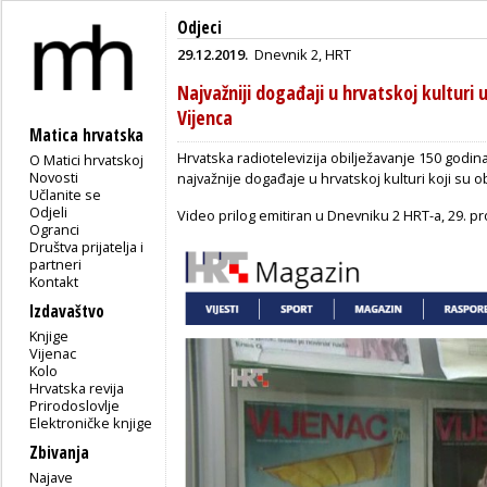
Odjeci
29.12.2019.
Dnevnik 2, HRT
Najvažniji događaji u hrvatskoj kulturi 
Vijenca
Matica hrvatska
Hrvatska radiotelevizija obilježavanje 150 godina
O Matici hrvatskoj
Novosti
najvažnije događaje u hrvatskoj kulturi koji su ob
Učlanite se
Odjeli
Video prilog emitiran u Dnevniku 2 HRT-a, 29. p
Ogranci
Društva prijatelja i
partneri
Kontakt
Izdavaštvo
Knjige
Vijenac
Kolo
Hrvatska revija
Prirodoslovlje
Elektroničke knjige
Zbivanja
Najave