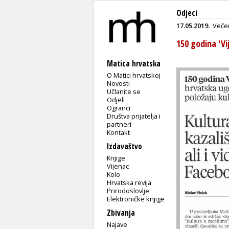
Odjeci
17.05.2019.
Večer
150 godina 'Vi
Matica hrvatska
O Matici hrvatskoj
Novosti
Učlanite se
Odjeli
Ogranci
Društva prijatelja i
partneri
Kontakt
Izdavaštvo
Knjige
Vijenac
Kolo
Hrvatska revija
Prirodoslovlje
Elektroničke knjige
Zbivanja
Najave