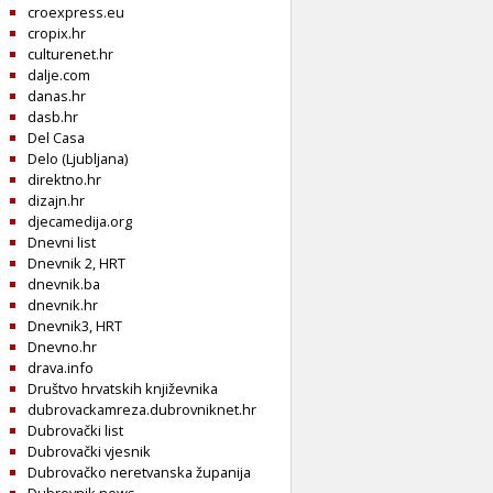
croexpress.eu
cropix.hr
culturenet.hr
dalje.com
danas.hr
dasb.hr
Del Casa
Delo (Ljubljana)
direktno.hr
dizajn.hr
djecamedija.org
Dnevni list
Dnevnik 2, HRT
dnevnik.ba
dnevnik.hr
Dnevnik3, HRT
Dnevno.hr
drava.info
Društvo hrvatskih književnika
dubrovackamreza.dubrovniknet.hr
Dubrovački list
Dubrovački vjesnik
Dubrovačko neretvanska županija