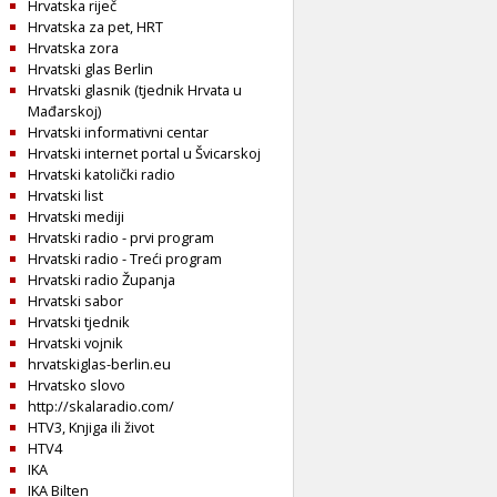
Hrvatska riječ
Hrvatska za pet, HRT
Hrvatska zora
Hrvatski glas Berlin
Hrvatski glasnik (tjednik Hrvata u
Mađarskoj)
Hrvatski informativni centar
Hrvatski internet portal u Švicarskoj
Hrvatski katolički radio
Hrvatski list
Hrvatski mediji
Hrvatski radio - prvi program
Hrvatski radio - Treći program
Hrvatski radio Županja
Hrvatski sabor
Hrvatski tjednik
Hrvatski vojnik
hrvatskiglas-berlin.eu
Hrvatsko slovo
http://skalaradio.com/
HTV3, Knjiga ili život
HTV4
IKA
IKA Bilten