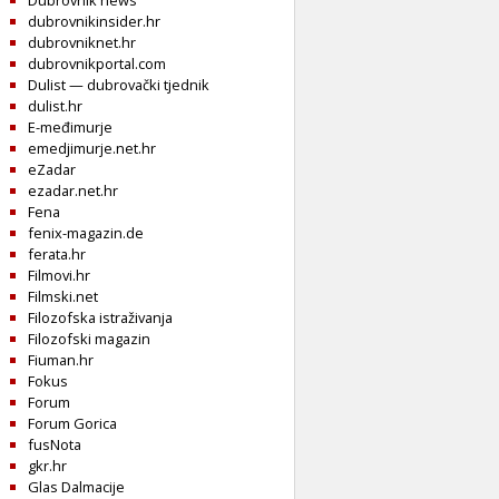
Dubrovnik news
dubrovnikinsider.hr
dubrovniknet.hr
dubrovnikportal.com
Dulist — dubrovački tjednik
dulist.hr
E-međimurje
emedjimurje.net.hr
eZadar
ezadar.net.hr
Fena
fenix-magazin.de
ferata.hr
Filmovi.hr
Filmski.net
Filozofska istraživanja
Filozofski magazin
Fiuman.hr
Fokus
Forum
Forum Gorica
fusNota
gkr.hr
Glas Dalmacije