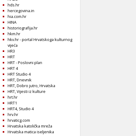
hds.hr
hercegovina.in
hia.com.hr
HINA
historiografija.hr
hkm.hr
hkv.hr - portal Hrvatskoga kulturnog
vijeća
HR3
HRT
HRT - Poslovni plan
HRT 4
HRT Studio 4
HRT, Dnevnik
HRT, Dobro jutro, Hrvatska
HRT, Vijesti iz kulture
hrt.hr
HRT1
HRT4, Studio 4
hrv.hr
hrvaticg.com
Hrvatska katolička mreža
Hrvatska matica iseljenika