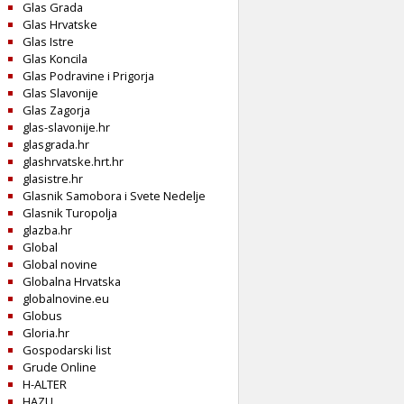
Glas Grada
Glas Hrvatske
Glas Istre
Glas Koncila
Glas Podravine i Prigorja
Glas Slavonije
Glas Zagorja
glas-slavonije.hr
glasgrada.hr
glashrvatske.hrt.hr
glasistre.hr
Glasnik Samobora i Svete Nedelje
Glasnik Turopolja
glazba.hr
Global
Global novine
Globalna Hrvatska
globalnovine.eu
Globus
Gloria.hr
Gospodarski list
Grude Online
H-ALTER
HAZU