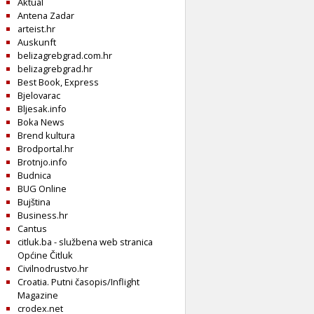
Aktual
Antena Zadar
arteist.hr
Auskunft
belizagrebgrad.com.hr
belizagrebgrad.hr
Best Book, Express
Bjelovarac
Bljesak.info
Boka News
Brend kultura
Brodportal.hr
Brotnjo.info
Budnica
BUG Online
Bujština
Business.hr
Cantus
citluk.ba - službena web stranica
Općine Čitluk
Civilnodrustvo.hr
Croatia. Putni časopis/Inflight
Magazine
crodex.net