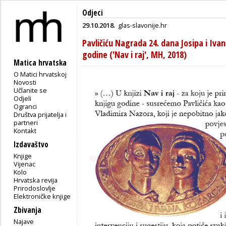
Odjeci
29.10.2018.
glas-slavonije.hr
Pavličiću Nagrada 24. dana Josipa i Iv
godine ('Nav i raj', MH, 2018)
Matica hrvatska
O Matici hrvatskoj
Novosti
Učlanite se
Odjeli
Ogranci
Društva prijatelja i
partneri
Kontakt
Izdavaštvo
Knjige
Vijenac
Kolo
Hrvatska revija
Prirodoslovlje
Elektroničke knjige
Zbivanja
Najave