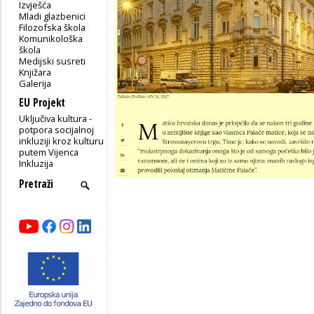
Izvješća
Mladi glazbenici
Filozofska škola
Komunikološka
škola
Medijski susreti
Knjižara
Galerija
EU Projekt
Uključiva kultura -
potpora socijalnoj
inkluziji kroz kulturu
putem Vijenca
Inkluzija