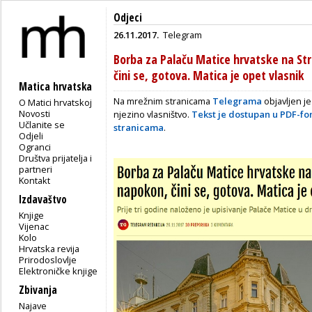
Odjeci
26.11.2017.
Telegram
Borba za Palaču Matice hrvatske na S
čini se, gotova. Matica je opet vlasnik
Matica hrvatska
Na mrežnim stranicama
Telegrama
objavljen j
O Matici hrvatskoj
Novosti
njezino vlasništvo.
Tekst je dostupan u PDF-f
Učlanite se
stranicama
.
Odjeli
Ogranci
Društva prijatelja i
partneri
Kontakt
Izdavaštvo
Knjige
Vijenac
Kolo
Hrvatska revija
Prirodoslovlje
Elektroničke knjige
Zbivanja
Najave