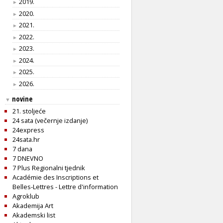
2019.
►
2020.
►
2021.
►
2022.
►
2023.
►
2024.
►
2025.
►
2026.
►
novine
▼
21. stoljeće
24 sata (večernje izdanje)
24express
24sata.hr
7 dana
7 DNEVNO
7 Plus Regionalni tjednik
Académie des Inscriptions et
Belles-Lettres - Lettre d'information
Agroklub
Akademija Art
Akademski list