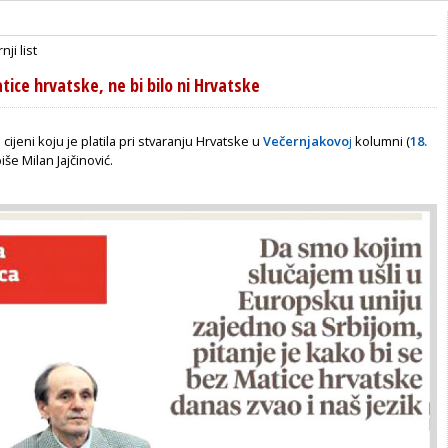
nji list
atice hrvatske, ne bi bilo ni Hrvatske
i cijeni koju je platila pri stvaranju Hrvatske u
Večernjakovo
j
kolumni (
18.
piše Milan Jajčinović.