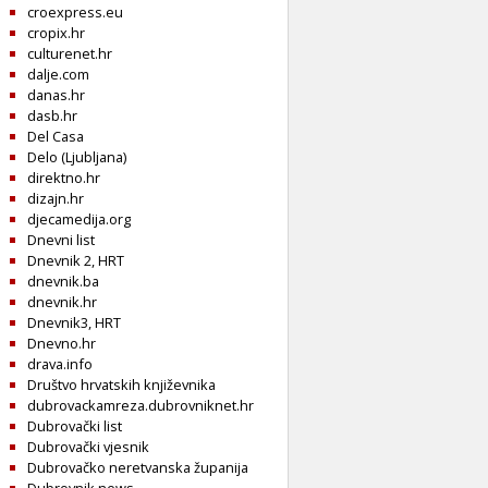
croexpress.eu
cropix.hr
culturenet.hr
dalje.com
danas.hr
dasb.hr
Del Casa
Delo (Ljubljana)
direktno.hr
dizajn.hr
djecamedija.org
Dnevni list
Dnevnik 2, HRT
dnevnik.ba
dnevnik.hr
Dnevnik3, HRT
Dnevno.hr
drava.info
Društvo hrvatskih književnika
dubrovackamreza.dubrovniknet.hr
Dubrovački list
Dubrovački vjesnik
Dubrovačko neretvanska županija