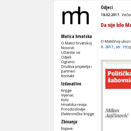
Odjeci
18.02.2017.
Večer
Da nije bilo M
Matica hrvatska
O Matičinoj ulozi 
O Matici hrvatskoj
II. 2017., str. 19
) 
Novosti
Učlanite se
Odjeli
Ogranci
Društva prijatelja i
partneri
Kontakt
Izdavaštvo
Knjige
Vijenac
Kolo
Hrvatska revija
Prirodoslovlje
Elektroničke knjige
Zbivanja
Najave