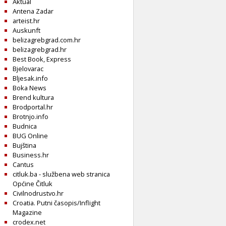
Aktual
Antena Zadar
arteist.hr
Auskunft
belizagrebgrad.com.hr
belizagrebgrad.hr
Best Book, Express
Bjelovarac
Bljesak.info
Boka News
Brend kultura
Brodportal.hr
Brotnjo.info
Budnica
BUG Online
Bujština
Business.hr
Cantus
citluk.ba - službena web stranica
Općine Čitluk
Civilnodrustvo.hr
Croatia. Putni časopis/Inflight
Magazine
crodex.net