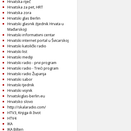
Hrvatska riječ
Hrvatska za pet, HRT
Hrvatska zora
Hrvatski glas Berlin
Hrvatski glasnik (tjednik Hrvata u
Mađarskoj)
Hrvatski informativni centar
Hrvatski internet portal u Švicarskoj
Hrvatski katolički radio
Hrvatski list
Hrvatski mediji
Hrvatski radio - prvi program
Hrvatski radio - Treći program
Hrvatski radio Županja
Hrvatski sabor
Hrvatski tjednik
Hrvatski vojnik
hrvatskiglas-berlin.eu
Hrvatsko slovo
http://skalaradio.com/
HTV3, Knjiga ili život
HTV4
IKA
IKA Bilten