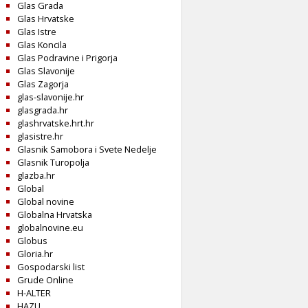
Glas Grada
Glas Hrvatske
Glas Istre
Glas Koncila
Glas Podravine i Prigorja
Glas Slavonije
Glas Zagorja
glas-slavonije.hr
glasgrada.hr
glashrvatske.hrt.hr
glasistre.hr
Glasnik Samobora i Svete Nedelje
Glasnik Turopolja
glazba.hr
Global
Global novine
Globalna Hrvatska
globalnovine.eu
Globus
Gloria.hr
Gospodarski list
Grude Online
H-ALTER
HAZU