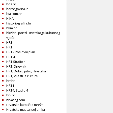
hds.hr
hercegovina.in
hia.com.hr
HINA
historiografija.hr
hkm.hr
hkv.hr - portal Hrvatskoga kulturnog
vijeća
HR3
HRT
HRT - Poslovni plan
HRT 4
HRT Studio 4
HRT, Dnevnik
HRT, Dobro jutro, Hrvatska
HRT, Vijesti iz kulture
hrt.hr
HRT1
HRT4, Studio 4
hrv.hr
hrvaticg.com
Hrvatska katolička mreža
Hrvatska matica iseljenika