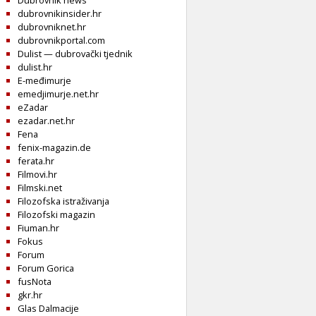
Dubrovnik news
dubrovnikinsider.hr
dubrovniknet.hr
dubrovnikportal.com
Dulist — dubrovački tjednik
dulist.hr
E-međimurje
emedjimurje.net.hr
eZadar
ezadar.net.hr
Fena
fenix-magazin.de
ferata.hr
Filmovi.hr
Filmski.net
Filozofska istraživanja
Filozofski magazin
Fiuman.hr
Fokus
Forum
Forum Gorica
fusNota
gkr.hr
Glas Dalmacije