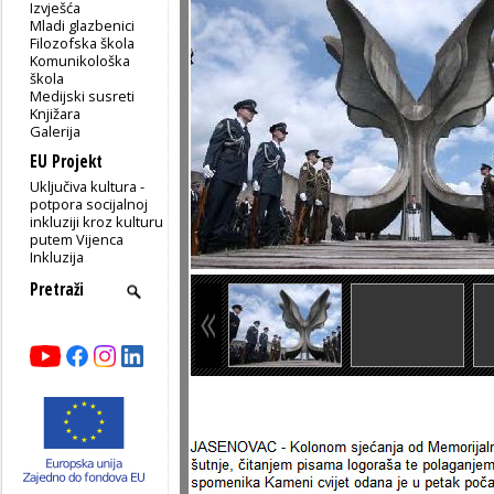
Izvješća
Mladi glazbenici
Filozofska škola
Komunikološka
škola
Medijski susreti
Knjižara
Galerija
EU Projekt
Uključiva kultura -
potpora socijalnoj
inkluziji kroz kulturu
putem Vijenca
Inkluzija