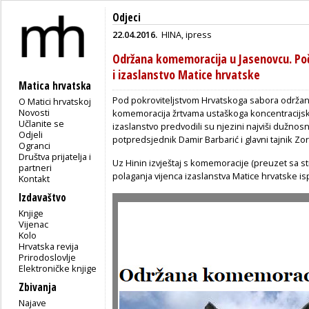
Odjeci
22.04.2016.
HINA
,
ipress
Održana komemoracija u Jasenovcu. Po
i izaslanstvo Matice hrvatske
Matica hrvatska
Pod pokroviteljstvom Hrvatskoga sabora održana
O Matici hrvatskoj
Novosti
komemoracija žrtvama ustaškoga koncentracijsk
Učlanite se
izaslanstvo predvodili su njezini najviši dužnos
Odjeli
potpredsjednik Damir Barbarić i glavni tajnik Zori
Ogranci
Društva prijatelja i
Uz Hinin izvještaj s komemoracije (preuzet sa s
partneri
polaganja vijenca izaslanstva Matice hrvatske i
Kontakt
Izdavaštvo
Knjige
Vijenac
Kolo
Hrvatska revija
Prirodoslovlje
Elektroničke knjige
Zbivanja
Najave