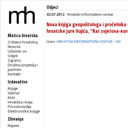
Odjeci
02.07.2012.
Hrvatski informativni centar
Nova knjiga geopolitologa i pročelnika 
hrvatske Jure Vujića, "Rat svjetova-eu
Matica hrvatska
Izvor:
HRVATSKI INFORMATIVNI CENTAR - HIC
O Matici hrvatskoj
Novosti
Učlanite se
Odjeli
Ogranci
Društva prijatelja i
partneri
Kontakt
Izdavaštvo
Knjige
Vijenac
Kolo
Hrvatska revija
Prirodoslovlje
Elektroničke knjige
Zbivanja
Najave