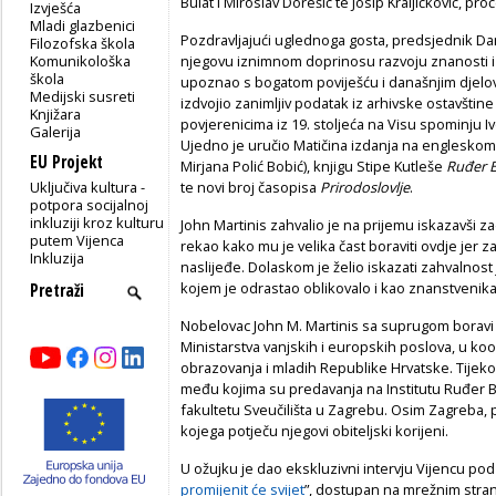
Bulat i Miroslav Dorešić te Josip Kraljičković, pro
Izvješća
Mladi glazbenici
Pozdravljajući uglednoga gosta, predsjednik Dam
Filozofska škola
Komunikološka
njegovu iznimnom doprinosu razvoju znanosti i
škola
upoznao s bogatom poviješću i današnjim djelo
Medijski susreti
izdvojio zanimljiv podatak iz arhivske ostavštin
Knjižara
povjerenicima iz 19. stoljeća na Visu spominju Ivo
Galerija
Ujedno je uručio Matičina izdanja na engleskom
EU Projekt
Mirjana Polić Bobić), knjigu Stipe Kutleše
Ruđer B
Uključiva kultura -
te novi broj časopisa
Prirodoslovlje
.
potpora socijalnoj
inkluziji kroz kulturu
John Martinis zahvalio je na prijemu iskazavši z
putem Vijenca
rekao kako mu je velika čast boraviti ovdje jer z
Inkluzija
naslijeđe. Dolaskom je želio iskazati zahvalnost
kojem je odrastao oblikovalo i kao znanstvenik
Nobelovac John M. Martinis sa suprugom boravi u
Ministarstva vanjskih i europskih poslova, u koo
obrazovanja i mladih Republike Hrvatske. Tijeko
među kojima su predavanja na Institutu Ruđer 
fakultetu Sveučilišta u Zagrebu. Osim Zagreba, pos
kojega potječu njegovi obiteljski korijeni.
U ožujku je dao ekskluzivni intervju Vijencu po
promijenit će svijet
”, dostupan na mrežnim stran