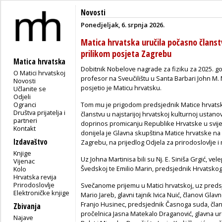
Novosti
Ponedjeljak, 6. srpnja 2026.
Matica hrvatska uručila počasno člans
prilikom posjeta Zagrebu
Matica hrvatska
Dobitnik Nobelove nagrade za fiziku za 2025. god
O Matici hrvatskoj
profesor na Sveučilištu u Santa Barbari John M.
Novosti
posjetio je Maticu hrvatsku.
Učlanite se
Odjeli
Ogranci
Tom mu je prigodom predsjednik Matice hrvatsk
Društva prijatelja i
članstvu u najstarijoj hrvatskoj kulturnoj ustano
partneri
doprinos promicanju Republike Hrvatske u svije
Kontakt
donijela je Glavna skupština Matice hrvatske na 
Izdavaštvo
Zagrebu, na prijedlog Odjela za prirodoslovlje 
Knjige
Uz Johna Martinisa bili su Nj. E. Siniša Grgić, ve
Vijenac
Švedskoj te Emilio Marin, predsjednik Hrvatsko
Kolo
Hrvatska revija
Prirodoslovlje
Svečanome prijemu u Matici hrvatskoj, uz preds
Elektroničke knjige
Mario Jareb, glavni tajnik Ivica Nuić, članovi Gl
Franjo Husinec, predsjednik Časnoga suda, člano
Zbivanja
pročelnica Jasna Matekalo Draganović, glavna u
Najave