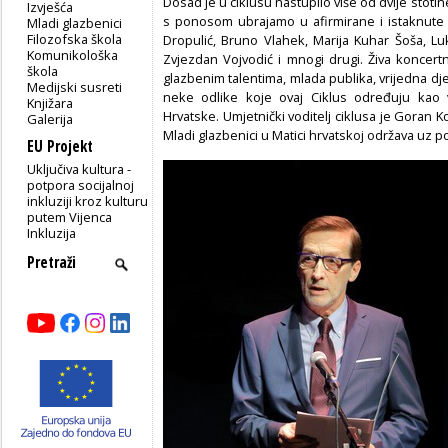
Dosad je u ciklusu nastupilo više od dvije stot
Izvješća
s ponosom ubrajamo u afirmirane i istaknute
Mladi glazbenici
Filozofska škola
Dropulić, Bruno Vlahek, Marija Kuhar Šoša, Luka 
Komunikološka
Zvjezdan Vojvodić i mnogi drugi. Živa koncer
škola
glazbenim talentima, mlada publika, vrijedna dje
Medijski susreti
neke odlike koje ovaj Ciklus određuju kao v
Knjižara
Hrvatske. Umjetnički voditelj ciklusa je Goran Ko
Galerija
Mladi glazbenici u Matici hrvatskoj održava uz 
EU Projekt
Uključiva kultura -
potpora socijalnoj
inkluziji kroz kulturu
putem Vijenca
Inkluzija