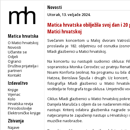
Novosti
Utorak, 13. veljače 2024.
Matica hrvatska obilježila svoj dan i 20
Matici hrvatskoj
Matica hrvatska
Svečanim koncertom u Maloj dvorani Vatrosla
O Matici hrvatskoj
proslavila je 182. obljetnicu od osnutka (osno
Novosti
Mladi glazbenici u Matici hrvatskoj.
Učlanite se
Odjeli
Ogranci
Na koncertu su nastupili sudionici ciklusa: Fili
Društva prijatelja i
sopranistica Monika Cerovčec uz pratnju Renate H
partneri
Noami Konforta (violina). Na programu su bila 
Kontakt
Hatzea, Berislava Šipuša i drugih. Uz koncert
Izdavaštvo
fotografija Mladi glazbenici u Matici hrvats
voditelja te fotografa toga ciklusa. Umjetnički vo
Knjige
Vijenac
Ciklus Mladi glazbenici u Matici hrvatskoj pokre
Kolo
Hrvatska revija
Danijela Marušića s ciljem da se nadarenim ml
Prirodoslovlje
nastupi. Kriterij odabira glazbenika nagrad
Elektroničke knjige
natjecanjima te zapaženiji nastupi u Hrvatskoj i
Zbivanja
muzičke naobrazbe.
Najave