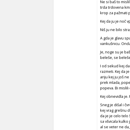
Ne si baš to mislil
trda trdovena kmi
krop za pažmati p
Kej da ju je noč v
Niš ju ne bilo str
A gda je glavu sp
vankušnicu. Onda 
Je, noge su je baš
beleše, se beleše
I od sekud kej da 
razmeti. Kej da j
ariju kej ju još n
prek mlada, popev
popeva. Bi mislili
Kej obnevidla je. 
Sneg je dišal i č
kej vrag grešnu du
da je je celo telo
sa všvicala kulko 
al se veter ne da, 