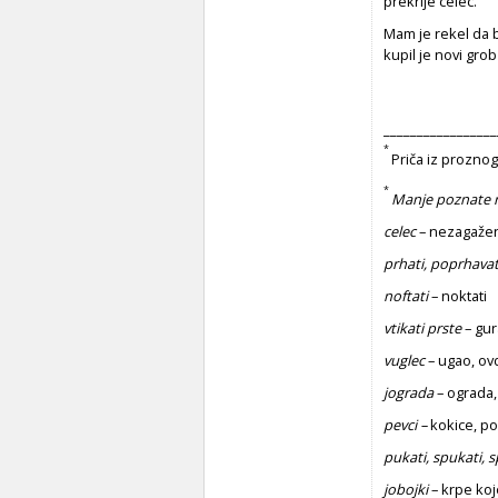
prekrije celec.
Mam je rekel da bu
kupil je novi gr
_________________
*
Priča iz proznog
*
Manje poznate ri
celec
– nezagažen
prhati, poprhavat
noftati
– noktati
vtika
ti prste
– gur
vuglec
– ugao, ov
jograda
– ograda,
pevci –
kokice, p
pukati, spukati, 
jobojki
– krpe koj