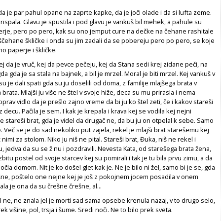
 je par pahul opane na zaprte kapke, da je joči olade i da si lufta zeme.
rispala. Glavu je spustila i pod glavu je vankuš bil mehek, a pahule su
erje, pero po pero, kak su ono jemput cure na dečke na čehane rashitale
ščehane škličke i onda su jim zadali da se pobereju pero po pero, se koje
no paperje i škličke.
ej da je vruč, kej da pevce pečeju, kej da Stana sedi krej zidane peči, na
 gda je sa stala na bajnek, a bil je mrzel. Moral je biti mrzel. Kej vankuš v
 je dali spati gda su ju doselili od doma, z familije mlajšega brata v
 brata. Mlajši ju više ne štel v svoje hiže, deca su mu prirasla i nema
prav vidlo da je prešlo zajno vreme da bi ju ko štel zeti, če i kakov stareši
decu. Pačila je sem. I kak je krepala i krava kej se vodila kej nejni
e stareši brat, gda je videl da drugač ne, da bu ju on otpelal k sebe. Samo
e. Več se je do sad nekoliko put zajela, rekel je mlajši brat starešemu kej
 nimi za stolom. Niko ju niš ne pital. Stareši brat, Đuka, niš ne rekel i
, jedva da su se ž nu i pozdravili. Nevesta Kata, od starešega brata žena,
 zbitu postel od svoje starcev kej su pomirali i tak je tu bila prvu zimu, a da
očla domom. Nit je ko došel glet kak je. Ne je bilo ni žel, samo bi je se, gda
ešne, poštelo one nejne kej je još z pokojnem jocem posadila v onem
a je ona da su črešne črešne, al...
 al ne, ne znala jel je morti sad sama opsebe krenula nazaj, v to drugo selo,
 višine, pol, trsja i šume. Sredi noči. Ne to bilo prek sveta.