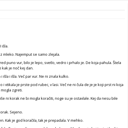
I išla.
ez mleko. Najemput se samo zlejala.
ed puno vur, bilo je lepo, svetlo, vedro i prhalo je. De koja pahula. Štela
 kak je noč kej dan.
i išla i išla. Več par vur. Ne ni znala kulko.
o i vtikala je prste pod rubec, v lasi. Več ne ni čula de je je koji prst ni koja
 mogla zgreti.
k više ni korak ne bi mogla koračiti, noge su je ostavlale. Kej da nesu bile
korak. Sejeno.
 jen. Kak je god koračila, tak je prepadala. V mehko.