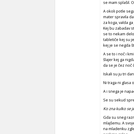
se mam splašil. O
A okoli potle sega
mater spravila da
za koga, valda ga
Kej bu zabadav sta
se to nekam delo,
tabletiče kej su je
kej je se negda š
A se to i noč i km
šlajer kej ga nig
da se je čez noč č
Iskali su ju tri d
Ni traga ni glasa 
A i snega je napa
Se su sekud spreis
Ko zna kulko se je 
Gda su sneg razmet
mlajšemu. A svoj
na mladenku zglede