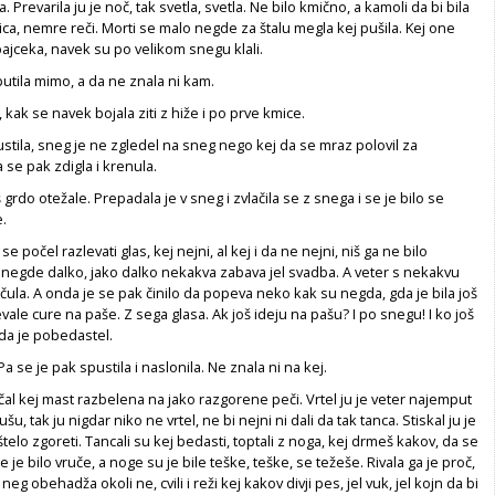
a. Prevarila ju je noč, tak svetla, svetla. Ne bilo kmično, a kamoli da bi bila
ca, nemre reči. Morti se malo negde za štalu megla kej pušila. Kej one
ajceka, navek su po velikom snegu klali.
putila mimo, a da ne znala ni kam.
a, kak se navek bojala ziti z hiže i po prve kmice.
ustila, sneg je ne zgledel na sneg nego kej da se mraz polovil za
se pak zdigla i krenula.
 grdo otežale. Prepadala je v sneg i zvlačila se z snega i se je bilo se
.
se počel razlevati glas, kej nejni, al kej i da ne nejni, niš ga ne bilo
e negde dalko, jako dalko nekakva zabava jel svadba. A veter s nekakvu
e čula. A onda je se pak činilo da popeva neko kak su negda, gda je bila još
ale cure na paše. Z sega glasa. Ak još ideju na pašu? I po snegu! I ko još
 da je pobedastel.
Pa se je pak spustila i naslonila. Ne znala ni na kej.
vrčal kej mast razbelena na jako razgorene peči. Vrtel ju je veter najemput
šu, tak ju nigdar niko ne vrtel, ne bi nejni ni dali da tak tanca. Stiskal ju je
 štelo zgoreti. Tancali su kej bedasti, toptali z noga, kej drmeš kakov, da se
je je bilo vruče, a noge su je bile teške, teške, se težeše. Rivala ga je proč,
neg obehadža okoli ne, cvili i reži kej kakov divji pes, jel vuk, jel kojn da bi