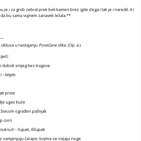
 je i za grob zebral prek beli kamen brez igde ičega i tak je i naredil. A i
ob da bu sama vujnem zanavek ležala.**
__
 ciklusa u nastajanju
Povečane slike.
(Op. a.)
ječi
:
 dubok snijeg bez tragova
i
– letjeti
ati prste
dje ugao kuće
 živicom ograđen pašnjak
op corn
spuknuti
– čupati, iščupati
e zamjenjuju čarape, kojima se ovijaju noge