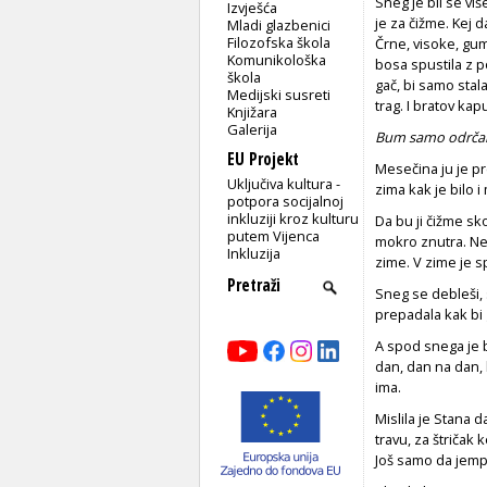
Sneg je bil se viš
Izvješća
je za čižme. Kej d
Mladi glazbenici
Filozofska škola
Črne, visoke, gum
Komunikološka
bosa spustila z p
škola
gač, bi samo stala
Medijski susreti
trag. I bratov kap
Knjižara
Galerija
Bum samo odrčala
EU Projekt
Mesečina ju je pre
Uključiva kultura -
zima kak je bilo i
potpora socijalnoj
inkluziji kroz kulturu
Da bu ji čižme sko
putem Vijenca
mokro znutra. Ne 
Inkluzija
zime. V zime je s
Sneg se debleši, 
prepadala kak bi
A spod snega je b
dan, dan na dan, 
ima.
Mislila je Stana 
travu, za štričak 
Još samo da jempu