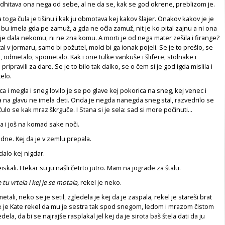
dhitava ona nega od sebe, al ne da se, kak se god okrene, preblizom je.
 toga čula je tišinu i kak ju obmotava kej kakov šlajer. Onakov kakov je je
 bu imela gda pe zamuž, a gda ne očla zamuž, nit je ko pital zajnu a ni ona
 je dala nekomu, ni ne zna komu. A morti je od nega mater zešila i firange?
l v jormaru, samo bi požutel, molci bi ga ionak pojeli. Se je to prešlo, se
 odmetalo, spometalo. Kak i one tulke vankuše i šlifere, stolnake i
 pripravili za dare. Se je to bilo tak dalko, se o čem si je god igda mislila i
telo.
ica i megla i sneg lovilo je se po glave kej pokorica na sneg, kej venec i
da na glavu ne imela deti. Onda je negda nanegda sneg stal, razvedrilo se
ulo se kak mraz škrguče. I Stana si je sela: sad si more počinuti...
ana i još na komad sake noči.
odne. Kej da je v zemlu prepala.
dalo kej nigdar.
kali. I tekar su ju našli četrto jutro. Mam na jograde za štalu.
tu vrtela i kej je se motala,
rekel je neko.
ali, neko se je setil, zgledela je kej da je zaspala, rekel je stareši brat
e je Kate rekel da mu je sestra tak spod snegom, ledom i mrazom čistom
la, da bi se najrajše rasplakal jel kej da je sirota baš štela dati da ju