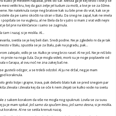
eši kulko je medtem napadal, prek do sar. Mesila ga je kej testo i lovil ji se
a mesi veliki kru, kej da gazi zelje jel tudum za mošt, a lovi je se za čižme.
ene. Ne nateknula svoje neg bratove kak su bile prve do vrat, kak se je
ostele da pe samo skočiti na stran v štalu. Da sneg ne zapal, kak ne imela
 i popišala se na vuglecu, al ne štela da bi v jutro si mam z vrat vidli nejni
ut je bil prvi na klinčanice i samo se zagrnula.
 tam i nazaj,
si je mislila. Al...
varila, svetila se je kej beli dan. Sredi podne. Ne je zgledelo ni da je tak
 mesto v štalu, spustila se je za štalu, pak na jogradu, pak...
rom zalejalo, vidlo je se. Kulko je sneg brzo rasel. Al ne još. Ne je niš bilo
ni prste na noga čula. Da je mogla videti, morti su je noge poplavele od
pala v čarapa, al ovu noč ne zna zakej baš ne.
se gusteši odzgor, a se trdeši odzdol. Al ju ne držal, neg je mam
 god koraknula.
ilo gnilo listje i grajne, trava, pak debelo blato kak se pred snegom par
kiša zlevala i zlevala kej da se oče k nem zlejati se kulko vode na svetu
dale z sakem korakom da više ne mogla nog spuknuti. Lovila se za suvu
kej ju je mam spikal.
Još samo da spučem levu, još samo desna,
si je mislila.
t korakne. Al ne se setila krenuti nazaj.