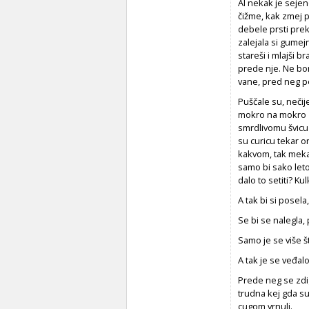
Al nekak je sejeno
čižme, kak zmej pr
debele prsti prek 
zalejala si gumejn
stareši i mlajši 
prede nje. Ne bom
vane, pred neg pe 
Puščale su, nečije
mokro na mokro zr
smrdlivomu švicu
su curicu tekar o
kakvom, tak meka
samo bi sako leto
dalo to setiti? Ku
A tak bi si posel
Se bi se nalegla, 
Samo je se više št
A tak je se veđalo 
Prede neg se zdig
trudna kej gda su
cugom vrnuli.