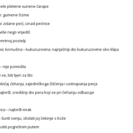
ele pletene vunene čarape
je: gumene čizme
dio zidane peći, iznad pećnice
više nego vrijediš
mrtnoj postelji
ne;
komušina
– kukuruzovina; najnježniji dio kukuruzovine oko klipa
– nije pomislila
 se, biti lijen za što
običaj
čehanja
, zajedničkoga čišćenja i usitnajvanja perja
ajtvrđi, središnji dio pera koji se pri čehanju odbacuje
ica
– najtvrđi mrak
 šuriti svinju, skidati joj čekinje s kože
utiti pogrešnim putem