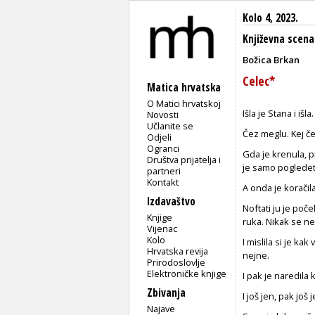
Kolo 4, 2023.
Književna scena
Božica Brkan
Celec*
Matica hrvatska
O Matici hrvatskoj
Išla je Stana i išla. 
Novosti
Učlanite se
Čez meglu. Kej č
Odjeli
Ogranci
Gda je krenula, pr
Društva prijatelja i
je samo pogledeti
partneri
Kontakt
A onda je koračila 
Izdavaštvo
Noftati ju je počel
Knjige
ruka. Nikak se ne
Vijenac
Kolo
I mislila si je ka
Hrvatska revija
nejne.
Prirodoslovlje
Elektroničke knjige
I pak je naredila 
Zbivanja
I još jen, pak još
Najave