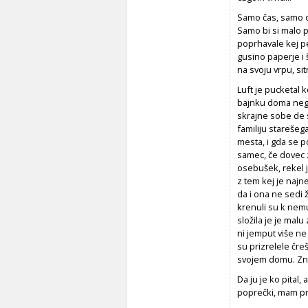
Samo čas, samo da
Samo bi si malo p
poprhavale kej p
gusino paperje i 
na svoju vrpu, sit
Luft je pucketal k
bajnku doma negda
skrajne sobe de su
familiju starešega
mesta, i gda se po
samec, če dovec z 
osebušek, rekel j
z tem kej je najn
da i ona ne sedi ž
krenuli su k nemu
složila je je malu
ni jemput više ne 
su prizrelele čr
svojem domu. Znal
Da ju je ko pital,
poprečki, mam prek