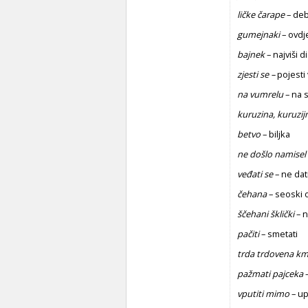
ličke čarape
– deb
gumejnaki
– ovd
bajnek
– najviši 
zjesti se –
pojesti 
na vumrelu
– na s
kuruzina, kuruzij
betvo
– biljka
ne došlo namisel
veđati se
– ne dati
čehana
– seoski 
ščehani šklički
– n
pačiti
– smetati
trda trdovena km
pažmati pajceka
–
vputiti mimo
– up