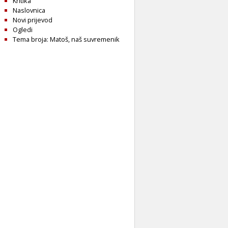
Kritika
Naslovnica
Novi prijevod
Ogledi
Tema broja: Matoš, naš suvremenik