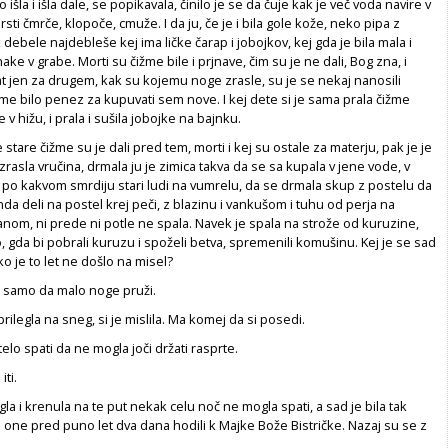
 išla i išla dale, se popikavala, činilo je se da čuje kak je več voda navire v
sti čmrče, klopoče, cmuže. I da ju, če je i bila gole kože, neko pipa z
debele najdebleše kej ima ličke čarap i jobojkov, kej gda je bila mala i
ake v grabe. Morti su čižme bile i prjnave, čim su je ne dali, Bog zna, i
brat jen za drugem, kak su kojemu noge zrasle, su je se nekaj nanosili
e bilo penez za kupuvati sem nove. I kej dete si je sama prala čižme
v hižu, i prala i sušila jobojke na bajnku.
 stare čižme su je dali pred tem, morti i kej su ostale za materju, pak je je
asla vručina, drmala ju je zimica takva da se sa kupala v jene vode, v
 po kakvom smrdiju stari ludi na vumrelu, da se drmala skup z postelu da
nda deli na postel krej peči, z blazinu i vankušom i tuhu od perja na
nom, ni prede ni potle ne spala. Navek je spala na strože od kuruzine,
, gda bi pobrali kuruzu i spoželi betva, spremenili komušinu. Kej je se sad
lko je to let ne došlo na misel?
a, samo da malo noge pruži.
prilegla na sneg, si je mislila. Ma komej da si posedi.
elo spati da ne mogla joči držati rasprte.
iti.
la i krenula na te put nekak celu noč ne mogla spati, a sad je bila tak
 one pred puno let dva dana hodili k Majke Bože Bistričke. Nazaj su se z