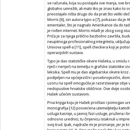
se računala, koja su postajala sve manja, sve br
globalno umrežiti, ali malo tko je znao kako to ostv
preostajalo ništa drugo do da prati što veliki d
Morris [6], sin autora typo-a [7], pokazao da je 
ementaler, što je nagnalo Amerikance da do tada 
je rođen internet. Morris mlađi je zbog svog s
Priča je za njega prilično bezbolno završila, bud
neupitnoga profesionalnog integriteta, uključujuć
Unixova spell-a [11],
spell checkera
koji je poti
operacijskih sustava.
Typo je dao statističke okvire Hašeka, u smislu
riječi i neriječi na temelju
n
-grafske statistike i
leksika. Spell mu je dao algebarske okvire kroz 
podijeljen na općejezični i posebnojezični, dom
uzoru na spell omogućila je razvrstavanje obj
nedopustive hrvatske obličnice. Ove dvije osobi
Hašek učećim sustavom.
Prva knjiga koju je Hašek pročitao i pomogao ured
monografija [12] posvećena utemeljitelju katedr
usluga kasnije, u javnoj fazi usluge, pružena i b
odnosno urednici, tu činjenicu istaknuli u
impr
svoj trud. Ipak, najdraže mi je priznanje, jer je 
kraja svijeta (sl. 1). Ono može poslužiti i kao po