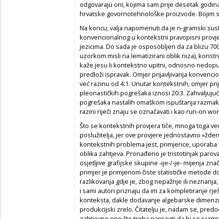
odgovaraju oni, kojima sam prije desetak godina 
hrvatske govornotehnološke proizvode. Bojim s
Na koncu, valja napomenuti da je n-gramski sust
konvencionalnog u kontekstni pravopisni provjer
jezicima. Do sada je osposobljen da za blizu 70
uzorkom misli na lematizirani oblik niza), konstr
kaže jesu li kontekstno upitni, odnosno nedopus
predloži ispravak. Omjer prijavljivanja konvenc
već razinu od 4:1. Unutar kontekstnih, omjer prij
pleonastičkih pogrešaka iznosi 20:3. Zahvaljujuć
pogrešaka nastalih omaškom ispuštanja razmaka 
razini riječi znaju se označavati i kao
run-on wo
Što se kontekstnih provjera tiče, mnoga toga v
poslužitelja, jer ove provjere jednostavno »žde
kontekstnih problema jest, primjerice, uporaba
oblika
zahtjeva
. Pronađeno je tristotinjak paro
osjetljive grafijske skupine -ije-/-je- mijenja zn
primjer je primjenom čiste statističke metode d
razlikovanja gdje je, zbog nepažnje ili neznanja,
i sami autori priznaju da im za kompletiranje rje
konteksta, dakle dodavanje algebarske dimenzij
produkcijski zrelo. Čitatelju je, nadam se, pred
zahtjevno ono što treba napraviti da bi se razmr