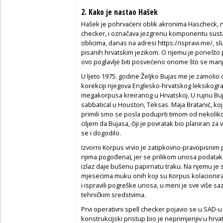
2. Kako je nastao Hašek
Hašek je pohrvaćeni oblik akronima Hascheck, n
checker
, i označava jezgrenu komponentu susta
oblicima, danas na adresi https://ispravi.me/, s
pisanih hrvatskim jezikom. O njemu je ponešto p
ovo poglavlje biti posvećeno onome što se manj
U ljeto 1975. godine Željko Bujas me je zamoli
korekciji njegova
Englesko-hrvatskog leksikogr
megakorpusa kreiranog u Hrvatskoj. U rujnu Buj
sabbatical
u Houston, Teksas. Maja Bratanić, koja 
primili smo se posla poduprti timom od nekolik
ciljem da Bujasa, čiji je povratak bio planiran z
se i dogodilo.
Izvorni Korpus vrvio je zatipkovno-pravopisnim 
njima pogođena), jer se prilikom unosa podatak
izlaz daje bušenu papirnatu traku. Na njemu je s
mjesecima muku onih koji su Korpus kolacioniral
i ispravili pogreške unosa, u meni je sve više s
tehničkim sredstvima.
Prvi operativni
spell checker
pojavio se u SAD-u 
konstrukcijski pristup bio je neprimjenjiv u hrv