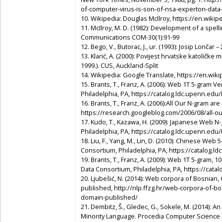
of-computer-virus-is-son-of-nsa-experton-data
10. Wikipedia: Douglas McIlroy, https://en.wiki
11. McIlroy, M. D. (1982): Development of a spellin
Communications
COM-30(1):91-99
12. Bego, V., Butorac, J., ur. (1993):
Josip Lončar – ž
13. Klarić, A. (2000):
Povijest hrvatske katoličke m
1999.).
CUS, Auckland-Split
14. Wikipedia: Google Translate, https://en.wik
15. Brants, T., Franz, A. (2006): Web 1T 5
-
gram Ver
Philadelphia, PA, https://catalog.ldc.upenn.ed
16. Brants, T., Franz, A. (2006):All Our N-gram ar
https://research.googleblog.com/2006/08/all-o
17. Kudo, T., Kazawa, H. (2009): Japanese Web N
Philadelphia, PA, https://catalog.ldc.upenn.ed
18. Liu, F., Yang, M., Lin, D. (2010): Chinese Web 
Consortium, Philadelphia, PA, https://catalog.
19. Brants, T., Franz, A. (2009): Web 1T 5-gram, 
Data Consortium, Philadelphia, PA, https://cat
20. Ljubešić, N. (2014): Web corpora of Bosnian
published, http://nlp.ffzg.hr/web-corpora-of-bo
domain-published/
21. Dembitz, Š., Gledec, G., Sokele, M. (2014): A
Minority Language.
Procedia Computer Science