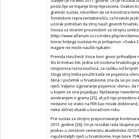
stavljen je na web 2011. godine. On je rezultat 
posla čije se trajanje broji mjesecima. Ovakvo t
gramski sustav, iskorišten da se konstruira mi
fonetskom reprezentativnošću za hrvatski jezik, 
uzorak potreban da stroj nauči govoriti hrvats
Voicea
sa stranim proizvodom za strojnu sinte
(http://www.alfanum.co.rs/index.php/en/demo/tts
tvorac boljega sustava mi je prišapnuo: »Svaka č
magare ne može naučiti njakati!«
Premda
Hascheck Voice
tvori govor prihvatljive
što bi trebao biti. Jedna od osobina hrvatskoga je
istopisnica-raznozvučnica, za razliku od brojnih
Stoga stroj treba poučiti kada se pojavnica »žen
žénā
. I početnik u hrvatskome zna da se po ov
riječi. Valjano izgovaranje pojavnice »žena«, da 
u kojem se ona pojavljuju. Rješavanje naveden
anotiranjem n-grama [25], ali još nije privedeno
nedavno se vratio na FER kao novak-doktorand, p
neke slične) obaviti u konačnom roku.
Prvi sustav za strojno prepoznavanje kontinuir
2013. godine [26]. On je rezultat rada skupine 
jezika« u zimskom semestru akademske 2012/13
najučestalijih riječi u hrvatskome, koje tvore 