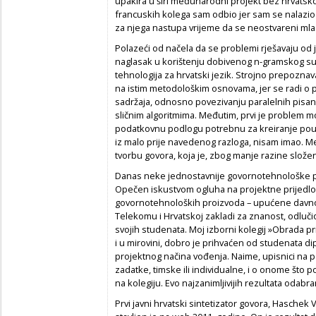
upakira u širi međunarodni projekt bez hrvatskog
francuskih kolega sam odbio jer sam se nalazio
za njega nastupa vrijeme da se neostvareni mla
Polazeći od načela da se problemi rješavaju od 
naglasak u korištenju dobivenog n-gramskog sus
tehnologija za hrvatski jezik. Strojno prepozna
na istim metodološkim
osnovama, jer se radi o 
sadržaja, odnosno povezivanju paralelnih pisanih
sličnim algoritmima. Međutim, prvi je problem m
podatkovnu podlogu potrebnu za kreiranje pouča
iz malo prije navedenog razloga, nisam imao. M
tvorbu govora, koja je, zbog manje razine slože
Danas neke jednostavnije govornotehnološke pro
Opečen iskustvom ogluha na projektne prijedloge
govornotehnoloških proizvoda – upućene davno H
Telekomu i Hrvatskoj zakladi za znanost, odlučio
svojih studenata. Moj izborni kolegij »Obrada pr
i u mirovini, dobro je prihvaćen od studenata d
projektnog načina vođenja. Naime, upisnici na p
zadatke, timske ili individualne, i o onome što 
na kolegiju. Evo najzanimljivijih rezultata odabr
Prvi javni hrvatski sintetizator govora,
Haschek 