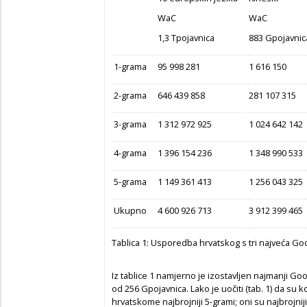
WaC
WaC
1,3 Tpojavnica
883 Gpojavnic
1-grama
95
998 281
1 616 150
2-grama
646 439 858
281 107 315
3-grama
1 312 972 925
1 024
642 142
4-grama
1 396
154 236
1 348 990 533
5-grama
1 149 361 413
1
256 043 325
Ukupno
4 600 926 713
3 912 399 465
Tablica 1: Usporedba hrvatskog s tri najveća G
Iz tablice 1 namjerno je izostavljen najmanji Go
od 256 Gpojavnica
. Lako je uočiti (tab. 1) da su
hrvatskome najbrojniji 5-grami; oni su najbrojniji