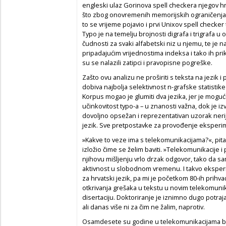
engleski ulaz Gorinova
spell checkera
njegov h
što zbog onovremenih memorijskih ograničenja j
to se vrijeme pojavio i prvi Unixov
spell checker
Typo je na temelju brojnosti digrafa i trigrafa
čudnosti za svaki alfabetski niz u njemu, te je
pripadajućim vrijednostima indeksa i tako ih pri
su se nalazili zatipci i pravopisne pogreške.
Zašto ovu analizu ne proširiti s teksta na jezik i
dobiva najbolja selektivnost
n
-grafske statistike
Korpus mogao je glumiti dva jezika, jer je mog
učinkovitost typo-a – u znanosti važna, dok je i
dovoljno opsežan i reprezentativan uzorak nerije
jezik. Sve pretpostavke za provođenje eksperimen
»Kakve to veze ima s telekomunikacijama?«, pita
izložio čime se želim baviti. »Telekomunikacije i 
njihovu mišljenju vrlo drzak odgovor, tako da 
aktivnost u slobodnom vremenu. I takvo eksperi
za hrvatski jezik, pa mi je početkom 80-ih prih
otkrivanja grešaka u tekstu u novim telekomun
disertaciju. Doktoriranje je iznimno dugo potraj
ali danas više ni za čim ne žalim, naprotiv.
Osamdesete su godine u telekomunikacijama bile 