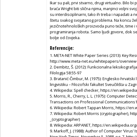
Ikar su pali, prvi stvarno, drugi virtualno. Bilo b
braća Wright biti slična njima, manjinci voljni svo
su interdisciplinarni, tako ih treba i napadati a n
štetu svakog svojatanog problema. Na koncu želi
jezičnotehnoloških proizvoda puno teže, time i 
programiranja robota. Samo ljudi govore, dok s
bolje od čovjeka.
Referencije:
1. META-NET White Paper Series (2013): Key Re
http://www.meta-net.eu/whitepapers/overview
2. Dembitz, Š. (2012): Funkcionalna leksikograf
Filologija
58:55-97
3. Bratanić-Čimbur, M. (1975): Englesko-hrvatski
lingvistiku – Filozofski fakultet Sveučilišta u Zag
4. Wikipedia: Spell checker, https://en.wikipedi
5. Morris, R., Cherry, L. L. (1975): Computer Dete
Transactions on Professional Communications
1
6. Wikipedia: Robert Tappan Morris, https://en
7. Wikipedia: Robert Morris (cryptographer), htt
_(cryptographer)
8. Wikipedia: ARPANET, https://en.wikipedia.or
9. Markoff, J. (1988): Author of Computer ‘Virus’ 
New York Times
, November 5, 1988, pg. 7. htt