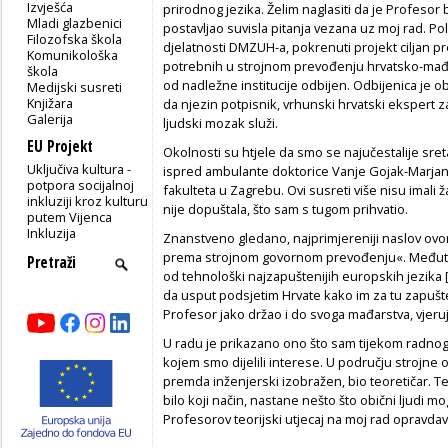
Izvješća
prirodnog jezika. Želim naglasiti da je Profesor b
Mladi glazbenici
postavljao suvisla pitanja vezana uz moj rad. P
Filozofska škola
djelatnosti DMZUH-a, pokrenuti projekt ciljan 
Komunikološka
potrebnih u strojnom prevođenju hrvatsko-mađar
škola
od nadležne institucije odbijen. Odbijenica je ob
Medijski susreti
Knjižara
da njezin potpisnik, vrhunski hrvatski ekspert
Galerija
ljudski mozak služi.
EU Projekt
Okolnosti su htjele da smo se najučestalije sret
Uključiva kultura -
ispred ambulante doktorice Vanje Gojak-Marjanov
potpora socijalnoj
fakulteta u Zagrebu. Ovi susreti više nisu imali 
inkluziji kroz kulturu
nije dopuštala, što sam s tugom prihvatio.
putem Vijenca
Inkluzija
Znanstveno gledano, najprimjereniji naslov ovom
prema strojnom govornom prevođenju«. Međutim,
od tehnološki najzapuštenijih europskih jezika 
da usput podsjetim Hrvate kako im za tu zapušten
Profesor jako držao i do svoga mađarstva, vjeru
U radu je prikazano ono što sam tijekom radnoga
kojem smo dijelili interese. U području strojne 
premda inženjerski izobražen, bio teoretičar. Teo
bilo koji način, nastane nešto što obični ljudi m
Profesorov teorijski utjecaj na moj rad opravdav