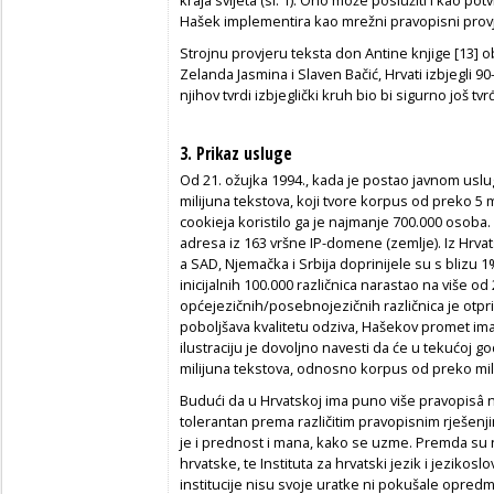
Hašek implementira kao mrežni pravopisni provj
Strojnu provjeru teksta don Antine knjige [13] o
Zelanda Jasmina i Slaven Bačić, Hrvati izbjegli 
njihov tvrdi izbjeglički kruh bio bi sigurno još tvrđ
3. Prikaz usluge
Od 21. ožujka 1994., kada je postao javnom usl
milijuna tekstova, koji tvore korpus od preko 5 m
cookieja
koristilo ga je najmanje 700.000 osoba. T
adresa iz 163 vršne IP-domene (zemlje). Iz Hrva
a SAD, Njemačka i Srbija doprinijele su s blizu 1
inicijalnih 100.000 različnica narastao na više od 
općejezičnih/posebnojezičnih različnica je otpri
poboljšava kvalitetu odziva, Hašekov promet ima
ilustraciju je dovoljno navesti da će u tekućoj g
milijuna tekstova, odnosno korpus od preko mili
Budući da u Hrvatskoj ima puno više pravopisâ 
tolerantan prema različitim pravopisnim rješe
je i prednost i mana, kako se uzme. Premda su na
hrvatske, te Instituta za hrvatski jezik i jezikosl
institucije nisu svoje uratke ni pokušale opre