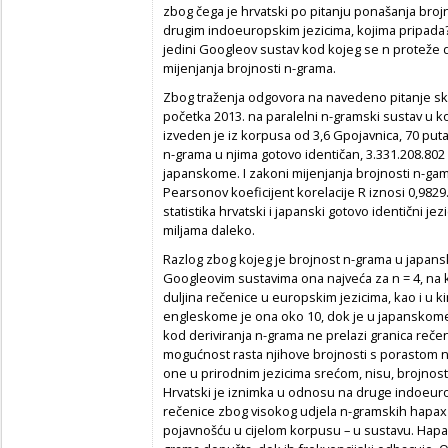
zbog čega je hrvatski po pitanju ponašanja broj
drugim indoeuropskim jezicima, kojima pripada? 
jedini Googleov sustav kod kojeg se
n
proteže d
mijenjanja brojnosti
n
-grama.
Zbog traženja odgovora na navedeno pitanje sk
početka 2013. na paralelni
n
-gramski sustav u 
izveden je iz korpusa od 3,6 Gpojavnica, 70 put
n
-grama u njima gotovo identičan, 3.331.208.80
japanskome. I zakoni mijenjanja brojnosti
n
-gam
Pearsonov koeficijent korelacije R iznosi 0,9829.
statistika hrvatski i japanski gotovo identični 
miljama daleko.
Razlog zbog kojeg je brojnost n-grama u japans
Googleovim sustavima ona najveća za n = 4, na 
duljina rečenice u europskim jezicima, kao i u k
engleskome je ona oko 10, dok je u japanskome
kod deriviranja n-grama ne prelazi granica rečenic
mogućnost rasta njihove brojnosti s porastom 
one u prirodnim jezicima srećom, nisu, brojnost 
Hrvatski je iznimka u odnosu na druge indoeurop
rečenice zbog visokog udjela n-gramskih
hapax
pojavnošću u cijelom korpusu – u sustavu.
Hapa