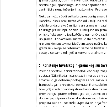
grama dopušta, dok ih frekvencijski odbacuje. 
hrvatskoga i japanskoga. Usputna napomena:
h
zanimljivije nego inženjerima, što mi je i Profe
Nekoga možda čudi velika brojnost unigrama u ta
Hašekov leksik broji nešto više od 2 milijuna razl
odakle onda preko 5 milijuna unigrama u hrvatsk
za druge jezike, npr. odakle 13 milijuna unigr
o niskoflektivnome jeziku?Čisto numeričke razli
unigrama. U hrvatskom sustavu čisto brojčanih u
n-gramskim sustavima. Međutim, zbog načina kori
grami su – ovdje se referiram samo na hrvatski su
sastoje se samo od riječi u konvencionalnom z
5. Korištenje hrvatskog
n
-gramskog sustav
Premda hrvatski jezični tehnolozi već dulje zn
sustava [22], nikada nisu iskazali interes za nje
smatrajući ga dobrom podlogom za brzi razvoj s
francuskoga na hrvatski, i obrnuto. Francuski kol
how
[23] staviti hrvatskoj strani besplatno na ra
promoviraju i putem tehnologije, ali je zamisao
dobivanja potpore s hrvatske strane za pokriva
projekta. Kada su se stekli uvjeti da se ideja 