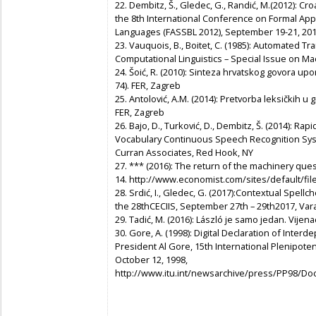
22. Dembitz, Š., Gledec, G., Randić, M.(2012): C
the 8th International Conference on Formal App
Languages (FASSBL 2012)
, September 19-21, 20
23. Vauquois, B., Boitet, C. (1985): Automated Tr
Computational Linguistics – Special Issue on Ma
24. Šoić, R. (2010):
Sinteza hrvatskog govora upo
74). FER, Zagreb
25. Antolović, A.M. (2014):
Pretvorba leksičkih u 
FER, Zagreb
26. Bajo, D., Turković, D., Dembitz, Š. (2014): Rap
Vocabulary Continuous Speech Recognition Sy
Curran Associates, Red Hook, NY
27. *** (2016): The return of the machinery que
14. http://www.economist.com/sites/default/fil
28. Srdić, I., Gledec, G. (2017):Contextual Spel
the 28
th
CECIIS,
September 27
th
– 29
th
2017, Var
29. Tadić, M. (2016): László je samo jedan.
Vijena
30. Gore, A. (1998): Digital Declaration of Inte
President Al Gore, 15
th
International Plenipote
October 12, 1998,
http://www.itu.int/newsarchive/press/PP98/D