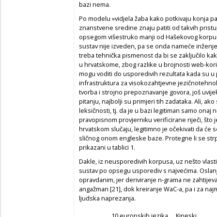
bazi nema.
Po modelu »vidjela žaba kako potkivaju konja pa
znanstvene sredine znaju patiti od takvih prist
opsegom višestruko manji od Hašekovog korpus
sustav nije izveden, pa se onda nameće inženje
treba tehnička
pismenost da bi se zaključilo k
u hrvatskome, zbog razlike u brojnosti web-kori
mogu voditi do usporedivih rezultata kada su u 
infrastruktura za visokozahtjevne jezičnotehno
tvorba i strojno prepoznavanje govora
, još uvij
pitanju, najbolji su primjeri tih zadataka. Ali, ako
leksičnosti, tj. da je u bazi legitiman samo onaj
n
pravopisnom provjerniku verificirane riječi, što 
hrvatskom slučaju, legitimno je očekivati da će s
sličnog onom engleske baze. Protegne li se strp
prikazani u tablici 1.
Dakle, iz neusporedivih korpusa, uz nešto vlasti
sustav po opsegu usporediv s najvećima. Oslan
opravdanim, jer deriviranje
n
-grama ne zahtijeva
angažman [21], dok kreiranje WaC-a, pa i za najma
ljudska naprezanja.
10 europskih
jezika
Kineski