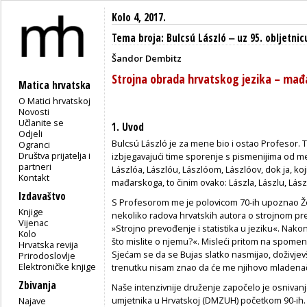
Kolo 4, 2017.
Tema broja: Bulcsú László ‒ uz 95. obljetnic
Šandor Dembitz
Strojna obrada hrvatskog jezika – mađa
Matica hrvatska
O Matici hrvatskoj
Novosti
Učlanite se
1. Uvod
Odjeli
Bulcsú László je za mene bio i ostao Profesor. 
Ogranci
Društva prijatelja i
izbjegavajući time sporenje s pismenijima od me
partneri
Lászlóa, Lászlóu, Lászlóom, Lászlóov, dok ja, k
Kontakt
mađarskoga, to činim ovako: Lászla, Lászlu, Lász
Izdavaštvo
S Profesorom me je polovicom 70-ih upoznao Žel
Knjige
nekoliko radova hrvatskih autora o strojnom pre
Vijenac
»Strojno prevođenje i statistika u jeziku«. Nak
Kolo
što mislite o njemu?«. Misleći pritom na spomenu
Hrvatska revija
Sjećam se da se Bujas slatko nasmijao, doživjev
Prirodoslovlje
Elektroničke knjige
trenutku nisam znao da će me njihovo mladenačk
Zbivanja
Naše intenzivnije druženje započelo je osnivan
umjetnika u Hrvatskoj (DMZUH) početkom 90-ih. 
Najave