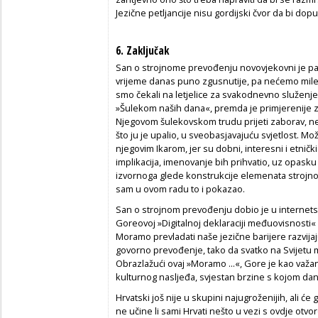
Jezične petljancije nisu gordijski čvor da bi dopu
6. Zaključak
San o strojnome prevođenju novovjekovni je pa
vrijeme danas puno zgusnutije, pa nećemo milen
smo čekali na letjelice za svakodnevno služenje
»Šulekom naših dana«, premda je primjerenije 
Njegovom šulekovskom trudu prijeti zaborav, ne 
što ju je upalio, u sveobasjavajuću svjetlost. 
njegovim Ikarom, jer su dobni, interesni i etničk
implikacija, imenovanje bih prihvatio, uz opasku
izvornoga glede konstrukcije elemenata strojno
sam u ovom radu to i pokazao.
San o strojnom prevođenju dobio je u internetsko
Goreovoj »Digitalnoj deklaraciji međuovisnosti« [
Moramo prevladati naše jezične barijere razvij
govorno prevođenje, tako da svatko na Svijetu m
Obrazlažući ovaj »
Moramo
...
«, Gore je kao važa
kulturnog nasljeđa, svjestan brzine s kojom danas
Hrvatski još nije u skupini najugroženijih, ali će g
ne učine li sami Hrvati nešto u vezi s ovdje otvor