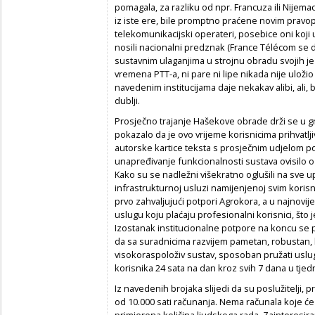
pomagala, za razliku od npr. Francuza ili Nijemac
iz iste ere, bile promptno praćene novim pravop
telekomunikacijski operateri, posebice oni koji 
nosili nacionalni predznak (
France Télécom
se 
sustavnim ulaganjima u strojnu obradu svojih je
vremena PTT-a, ni pare ni lipe nikada nije uloži
navedenim institucijama daje nekakav alibi, ali, 
dublji.
Prosječno trajanje Hašekove obrade drži se u g
pokazalo da je ovo vrijeme korisnicima prihvatlj
autorske kartice teksta s prosječnim udjelom p
unapređivanje funkcionalnosti sustava ovisilo o
Kako su se nadležni višekratno oglušili na sve
infrastrukturnoj usluzi namijenjenoj svim korisn
prvo zahvaljujući potpori Agrokora, a u najnov
uslugu koju plaćaju profesionalni korisnici, što
Izostanak institucionalne potpore na koncu se 
da sa suradnicima razvijem pametan, robustan, l
visokoraspoloživ sustav, sposoban pružati uslu
korisnika 24 sata na dan kroz svih 7 dana u tjed
Iz navedenih brojaka slijedi da su poslužitelji, p
od 10.000 sati računanja. Nema računala koje
će 
primjerena količina ljudskoga rada. Zainteresira