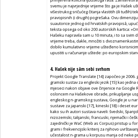
svemu je najvrjednije vrijeme što ga je Hašek uš
višestrukog sričućeg čitanja vlastitih (ili tuđih) 
pravopisnih (i drugih) pogrešaka. Ovu dimenziju 
suautorice jednog od hrvatskih pravopisâ, upu
teksta opsega od oko 200 autorskih kartica: »Ono
Hašeku napravila sam u 10 minuta, i to sa svim 
vrijeme treba, dakle, množiti s dvoznamenkasti
dobilo kumulativno vrijeme ušteđeno korisnici
upustiti u računanje uštede: po europskim stand
4. Hašek nije sâm sebi svrhom
Projekt
Google Translate
[14] započeo je 2006. 
gramski sustav za engleski jezik [15] kao jedn
mjeseci nakon objave ove činjenice na
Google 
osloncem na Hašekove obrade, prikupljanje usp
engleskog
n
-gramskog sustava, Google je u na
sustave za japanski [17], kineski [18] i deset e
kako su ih autori sustava naveli: švedski, španjol
nizozemski, talijanski, francuski, njemački i č
zajednički je WaC (
Web as Corpus
) pristup u f
grami i frekvencijski kriterij za njihovo uvrštava
učestalost
n
-grama u korpusu manja od neke pr