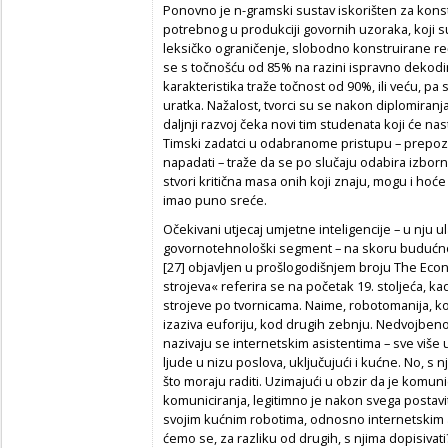
Ponovno je n-gramski sustav iskorišten za kons
potrebnog u produkciji govornih uzoraka, koji s
leksičko ograničenje, slobodno konstruirane r
se s točnošću od 85% na razini ispravno dekodira
karakteristika traže točnost od 90%, ili veću, pa
uratka. Nažalost, tvorci su se nakon diplomiranja
daljnji razvoj čeka novi tim studenata koji će nast
Timski zadatci u odabranome pristupu – prepo
napadati – traže da se po slučaju odabira izbor
stvori kritična masa onih koji znaju, mogu i hoće 
imao puno sreće.
Očekivani utjecaj umjetne inteligencije – u nju u
govornotehnološki segment – na skoru budućnos
[27] objavljen u prošlogodišnjem broju
The Eco
strojeva« referira se na početak 19. stoljeća, kad
strojeve po tvornicama. Naime, robotomanija, koj
izaziva euforiju, kod drugih zebnju. Nedvojbeno
nazivaju se internetskim asistentima – sve više 
ljude u nizu poslova, uključujući i kućne. No, s n
što moraju raditi. Uzimajući u obzir da je komun
komuniciranja, legitimno je nakon svega postavit
svojim kućnim robotima, odnosno internetskim a
ćemo se, za razliku od drugih, s njima dopisivati