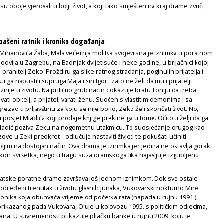
su oboje vjerovali u bolji život, a koji tako smješten na kraj drame zvuči
spašeni ratnik i kronika događanja
 Mihanovića
Žaba, Mala večernja molitva
svojevrsna je iznimka u poratnom
odvija u Zagrebu, na Badnjak dvijetisuće i neke godine, u brijačnici kojoj
i branitelj Zeko. Proždiru ga slike ratnog stradanja, poginulih prijatelja i
u ga napustili supruga Maja i sin Igor i zato ne želi da mu i prijatelji
žnije u životu. Na prilično grub način dokazuje bratu Toniju da treba
ati obitelj, a prijatelj varati ženu. Suočen s vlastitim demonima i sa
grezao u prljavštinu za koju se nije borio, Zeko želi skončati život. No,
posjet Mladića koji prodaje knjige prekine ga u tome. Očito u želji da ga
mladić poziva Zeku na nogometnu utakmicu. To suosjećanje drugog kao
ve u Zeki preokret – odlučuje nastaviti živjeti te pokušati učiniti
boljim na dostojan način. Ova drama je iznimka jer jedina ne ostavlja gorak
kon svršetka, nego u tragu suza dramskoga lika najavljuje izgubljenu
rvatske poratne drame završava još jednom iznimkom. Dok sve ostale
određeni trenutak u životu glavnih junaka,
Vukovarski nokturno
Mire
onika koja obuhvaća vrijeme od početka rata (napada u rujnu 1991.),
prikazanog pada Vukovara,
Oluje
u kolovozu 1995. s političkim odjecima,
na. U suvremenosti prikazuje pljačku banke u rujnu 2009. koju je