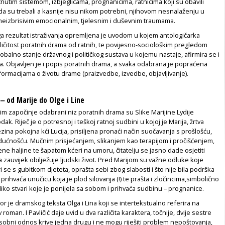
utim sistemom, izbjeglicama, prognanicima, ratnicima koji su obavili
da su trebali a kasnije nisu nikom potrebni, njihovom nesnalaženju u
neizbrisivim emocionalnim, tjelesnim i duševnim traumama.
ga rezultat istraživanja opremljena je uvodom u kojem antologičarka
ličitost poratnih drama od ratnih, te povijesno-sociološkim pregledom
globalno stanje državnog i političkog sustava u kojemu nastaje, afirmira se i
. Objavljen je i popis poratnih drama, a svaka odabrana je popraćena
nformacijama o životu drame (praizvedbe, izvedbe, objavljivanje).
‒ od Marije do Olge i Line
jim započinje odabrani niz poratnih drama su
Slike Marijine
Lydije
. Riječ je o potresnoj i teškoj ratnoj sudbini u kojoj je Marija, žrtva
ezina pokojna kći Lucija, prisiljena pronaći način suočavanja s prošlošću,
dućnošću. Mučnim prisjećanjem, slikanjem kao terapijom i pročišćenjem,
ne haljine te šapatom kćeri na umoru, čitatelju se jasno dade osjetiti
 zauvijek obilježuje ljudski život. Pred Marijom su važne odluke koje
i se s gubitkom djeteta, oprašta sebi zbog slabosti i što nije bila podrška
 prihvaća unučicu koja je plod silovanja (!) te prašta i zločincima,simbolično
ko stvari koje je ponijela sa sobom i prihvaća sudbinu – prognanice.
tor je dramskog teksta
Olga i Lina
koji se intertekstualno referira na
roman. I Pavličić daje uvid u dva različita karaktera, točnije, dvije sestre
sobni odnos krive jedna drugu i ne mogu riješiti problem nepoštovanja,