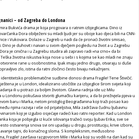
ognanici – od Zagreba do Londona
mira Bukvića drama je koja progovara o ratnim izbjeglicama. Dino iz
varčanka Dora obilježeni su mladi ljudi jer su oboje kao djeca bili na CNN-
enice i Vukovara. Dolaze u Zagreb u nadi da će pronaći životni smisao,
ati. Dino je duhovit i naivan u svom dječjem pogledu na život a u Zagrebu
Dora je cinična i u Zagrebu studira ali zapravo radi »na crno« da bi
j. Teška životna iskustva koja nose u sebi i s kojima se kao mladi ne znaju
ju otvorene rane u osobnostima. Ipak imaju jedno drugo, otvaraju si duše
opravljivo zlo, istina da ratni zločinci često bivaju nekažnjeni.
ne, identitetsko problematične sudbine donosi drama
Fragile!
Tene Štivičić.
štena je u London, idealizirano utočište za izbjeglice širom svijeta koji
radanja ili u potrazi za boljim životom. Glavna radnja ide uz Milu
u Londonu pokušava stvoriti glumačku karijeru, a da bi preživjela pjeva u
vom baru i Marka, netom pristiglog Beograđanina koji traži posao kao
među njima razvija i više od prijateljstva, Mila zadržava čudnu ljubavnu
vinarom koji je izgubio osjećaje radeći kao ratni reporter. Kad u London
nka koja je pobjegla iz kuće silovanja tražeći svoju ljubav Erika, sve se
esto ostvarenja snova svi oni upadaju u drogu, prostituciju, krive izbore,
davanje tajni, do konačnog sloma. S kompleksnim, međusobno
ima,
Fragile!
završava razgovorom Mile i Marka koji su vodili na dan kad su