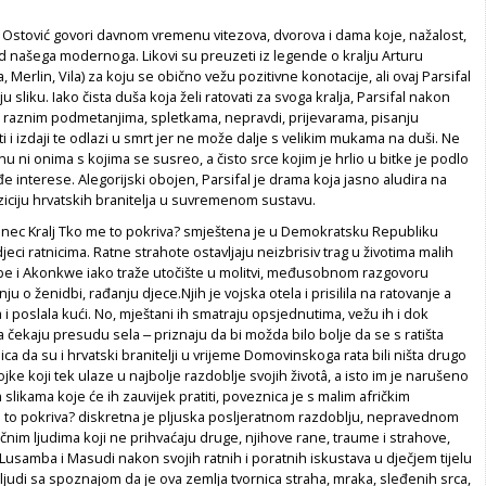
stović govori davnom vremenu vitezova, dvorova i dama koje, nažalost,
d našega modernoga. Likovi su preuzeti iz legende o kralju Arturu
, Merlin, Vila) za koju se obično vežu pozitivne konotacije, ali ovaj Parsifal
 sliku. Iako čista duša koja želi ratovati za svoga kralja, Parsifal nakon
 raznim podmetanjima, spletkama, nepravdi, prijevarama, pisanju
ti i izdaji te odlazi u smrt jer ne može dalje s velikim mukama na duši. Ne
u ni onima s kojima se susreo, a čisto srce kojim je hrlio u bitke je podlo
đe interese. Alegorijski obojen,
Parsifal
je drama koja jasno aludira na
ziciju hrvatskih branitelja u suvremenom sustavu.
nec Kralj
Tko me to pokriva?
smještena je u Demokratsku Republiku
jeci ratnicima. Ratne strahote ostavljaju neizbrisiv trag u životima malih
e i Akonkwe iako traže utočište u molitvi, međusobnom razgovoru
enju o ženidbi, rađanju djece.Njih je vojska otela i prisilila na ratovanje a
a i poslala kući. No, mještani ih smatraju opsjednutima, vežu ih i dok
čekaju presudu sela ‒ priznaju da bi možda bilo bolje da se s ratišta
enica da su i hrvatski branitelji u vrijeme Domovinskoga rata bili ništa drugo
vojke koji tek ulaze u najbolje razdoblje svojih životâ, a isto im je narušeno
 slikama koje će ih zauvijek pratiti, poveznica je s malim afričkim
 to pokriva?
diskretna je pljuska posljeratnom razdoblju, nepravednom
ličnim ljudima koji ne prihvaćaju druge, njihove rane, traume i strahove,
 Lusamba i Masudi nakon svojih ratnih i poratnih iskustava u dječjem tijelu
 ljudi sa spoznajom da je
ova zemlja tvornica straha, mraka, sleđenih srca,