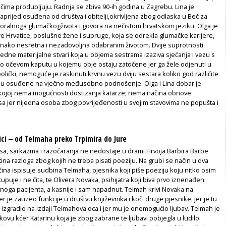
ečima produbljuju. Radnja se zbiva 90-ih godina u Zagrebu. Lina je
prijed osuđena od društva i obitelji,okrivljena zbog odlaska u Beč za
moralnoga
glumačkog
života i govora na
nečistom
hrvatskom jeziku. Olga je
e Hrvatice, poslušne žene i supruge, koja se odrekla glumačke karijere,
dnako nesretna i nezadovoljna odabranim životom. Dvije suprotnosti
dne materijalne stvari koja u objema sestrama izaziva sjećanja i vezu s
je o očevom kaputu u kojemu obje ostaju zatočene jer ga žele odjenuti u
bolički, nemoguće je raskinuti krvnu vezu dviju sestara koliko god različite
 pa su osuđene na vječno međusobno podnošenje.
Olga i Lina
dobar je
kojoj nema mogućnosti dostizanja katarze; nema načina obnove
a jer nijedna osoba zbog povrijeđenosti u svojim stavovima ne popušta i
ici ‒ od Telmaha preko Trpimira do Jure
esa, sarkazma i razočaranja ne nedostaje u drami Hrvoja Barbira Barbe
otina razloga zbog kojih ne treba pisati poeziju
. Na grubi se način u dva
učina ispisuje sudbina Telmaha, pjesnika koji piše poeziju koju
nitko osim
upuje i ne čita
, te Olivera Novaka, psihijatra koji biva prvo iznenađen
oga pacijenta, a kasnije i sam napadnut. Telmah krivi Novaka na
er je zauzeo funkcije u društvu književnika i koči druge pjesnike, jer je tu
 izgradio na izdaji Telmahova oca i jer mu je onemogućio ljubav. Telmah je
kovu kćer Katarinu koja je zbog zabrane te ljubavi pobjegla u ludilo.