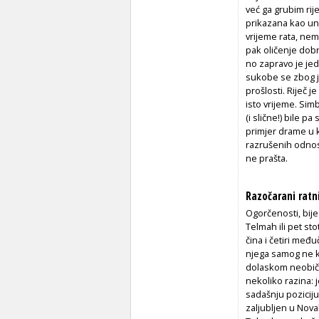
već ga grubim rij
prikazana kao una
vrijeme rata, ne
pak oličenje dobr
no zapravo je je
sukobe se zbog je
prošlosti. Riječ 
isto vrijeme. Sim
(i slične!) bile
primjer drame u 
razrušenih odnos
ne prašta.
Razočarani ratn
Ogorčenosti, bij
Telmah ili pet st
čina i četiri međ
njega samog ne k
dolaskom neobičn
nekoliko razina: j
sadašnju poziciju
zaljubljen u Nova