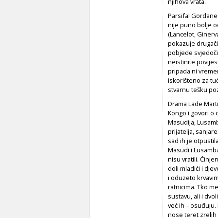
njihova vrata.
Parsifal
Gordane O
nije puno bolje o
(Lancelot, Ginerva
pokazuje drugačiju
pobjede svjedoči
neistinite povijes
pripada ni vremen
iskorišteno za tu
stvarnu tešku po
Drama Lade Marti
Kongo i govori o d
Masudija, Lusamb
prijatelja, sanjar
sad ih je otpustil
Masudi i Lusamba 
nisu vratili. Činj
doli mladići i dje
i oduzeto krvavim
ratnicima.
Tko me
sustavu, ali i dvo
već ih – osuđuju.
nose teret zrelih