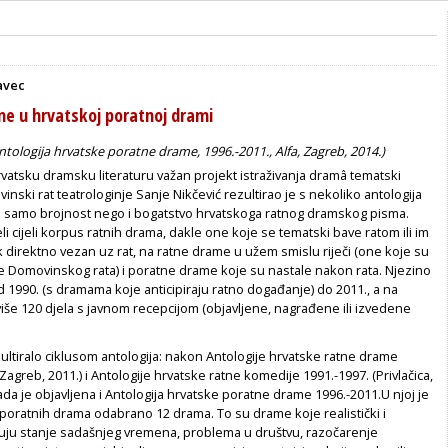
avec
ne u hrvatskoj poratnoj drami
Antologija hrvatske poratne drame, 1996.-2011., Alfa, Zagreb, 2014.)
rvatsku dramsku literaturu važan projekt istraživanja dramâ tematski
nski rat teatrologinje Sanje Nikčević rezultirao je s nekoliko antologija
 samo brojnost nego i bogatstvo hrvatskoga ratnog dramskog pisma.
li cijeli korpus ratnih drama, dakle one koje se tematski bave ratom ili im
k direktno vezan uz rat, na ratne drame u užem smislu riječi (one koje su
me Domovinskog rata) i poratne drame koje su nastale nakon rata. Njezino
od 1990. (s dramama koje anticipiraju ratno događanje) do 2011., a na
iše 120 djela s javnom recepcijom (objavljene, nagrađene ili izvedene
zultiralo ciklusom antologija: nakon
Antologije hrvatske ratne drame
, Zagreb, 2011.) i
Antologije hrvatske ratne komedije 1991.-1997.
(Privlačica,
ada je objavljena i
Antologija hrvatske poratne drame 1996.-2011.
U njoj je
poratnih drama odabrano 12 drama. To su drame koje realistički i
azuju stanje sadašnjeg vremena, problema u društvu, razočarenje