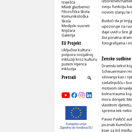
izborenim/nametn
Izvješća
svoju funkciju ka
Mladi glazbenici
Filozofska škola
novom stanju te 
Komunikološka
Budući da je knji
škola
Medijski susreti
upozoruje na raz
Knjižara
daje uvid u šire 
Galerija
živi
poratna drama
EU Projekt
fotografijama i i
Uključiva kultura -
potpora socijalnoj
Ženske sudbine 
inkluziji kroz kulturu
putem Vijenca
Dramski tekst ko
Inkluzija
Scheuermann Hodak
silovanja kao i nj
sadašnjošću i bu
motivom okrvavlje
bolna trauma koja
mora donijeti. Mir
vlastitom djetetu,
sprema tek nekoli
Pavao Pavličić au
poznati Kumičićev 
koje za loš među