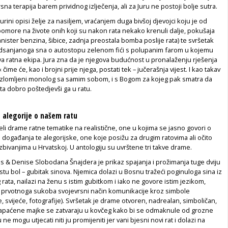
sna terapija barem prividnog izlječenja, ali za Juru ne postoji bolje sutra.
urini opisi želje za nasiljem, vraćanjem duga bivšoj djevojci koju je od
bomore na živote onih koji su nakon rata nekako krenuli dalje, pokušaja
ister benzina, šibice, zadnja preostala bomba poslije rata) te svršetak
dsanjanoga sna o autostopu zelenom fići s polupanim farom u kojemu
ova
ratna ekipa
. Jura zna da je njegova budućnost u pronalaženju rješenja
ime će, kao i brojni prije njega, postati tek – jučerašnja vijest. I kao takav
 razlomljeni monolog sa samim sobom, i s Bogom za kojeg pak smatra da
šta dobro poštedjevši ga u ratu.
o alegorije o našem ratu
jeli drame ratne tematike na realistične, one u kojima se jasno govori o
događanja te alegorijske, one koje posižu za drugim ratovima ali očito
zbivanjima u Hrvatskoj. U antologiju su uvrštene tri takve drame.
es & Denise
Slobodana Šnajdera je prikaz spajanja i prožimanja tuge dviju
 istu bol – gubitak sinova. Njemica dolazi u Bosnu tražeći poginuloga sina iz
rata, nailazi na ženu s istim gubitkom i iako ne govore istim jezikom,
prvotnoga sukoba svojevrsni način komunikacije kroz simbole
, svijeće, fotografije). Svršetak je drame otvoren, nadrealan, simboličan,
 napaćene majke se zatvaraju u kovčeg kako bi se odmaknule od grozne
 ne mogu utjecati niti ju promijeniti jer vani bjesni novi rat i dolazi na