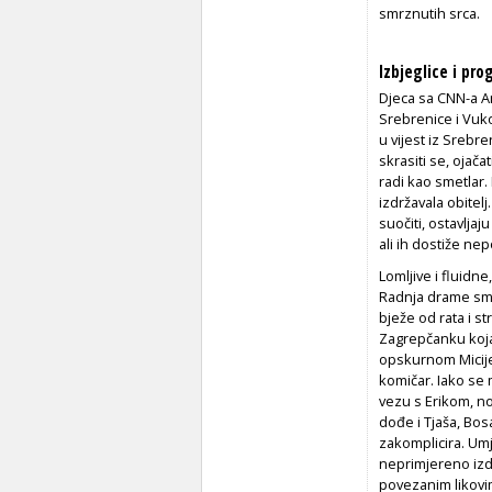
smrznutih srca.
Izbjeglice i pr
Djeca sa CNN
-a A
Srebrenice i Vuko
u vijest iz Srebr
skrasiti se, ojač
radi kao smetlar. 
izdržavala obitel
suočiti, ostavlja
ali ih dostiže nep
Lomljive i fluid
Radnja drame smje
bježe od rata i st
Zagrepčanku koja 
opskurnom Micije
komičar. Iako se 
vezu s Erikom, no
dođe i Tjaša, Bosa
zakomplicira. Umj
neprimjereno iz
povezanim likov