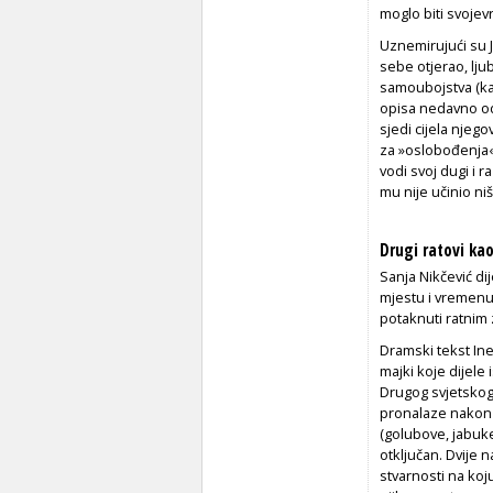
moglo biti svojevr
Uznemirujući su J
sebe otjerao, lju
samoubojstva (kan
opisa nedavno o
sjedi cijela njeg
za »oslobođenja« č
vodi svoj dugi i
mu nije učinio ni
Drugi ratovi ka
Sanja Nikčević di
mjestu i vremenu 
potaknuti ratnim 
Dramski tekst
In
majki koje dijele
Drugog svjetskog 
pronalaze nakon 
(golubove, jabuke
otključan. Dvije
stvarnosti na koju