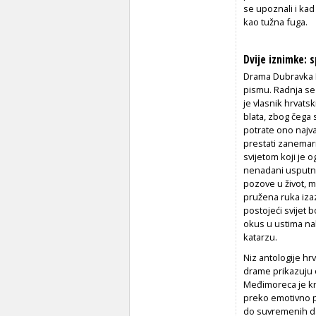
se upoznali i kad 
kao tužna fuga.
Dvije iznimke: 
Drama Dubravka
pismu. Radnja se 
je vlasnik hrvatsk
blata, zbog čega s
potrate ono najva
prestati zanemariv
svijetom koji je o
nenadani usputni 
pozove u život, 
pružena ruka izazo
postojeći svijet 
okus u ustima na
katarzu.
Niz antologije h
drame prikazuju 
Međimoreca je kr
preko emotivno 
do suvremenih da