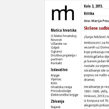
Kolo 3, 2015.
Kritika
Ana–Marija Pos
Skršene sudbi
Matica hrvatska
O Matici hrvatskoj
(Sanja Nikčević: 
Novosti
A
mbiciozni i za h
Učlanite se
vezanih uz Domovi
Odjeli
Ogranci
koje pokazuju ne
Društva prijatelja i
Antologičarka dije
partneri
je barem jedan li
Kontakt
nastale za vrije
Izdavaštvo
istraživanje ide 
popisu se našlo v
Knjige
Vijenac
drame).
Kolo
Istraživanje je re
Hrvatska revija
Prirodoslovlje
1991.-1995
. (Alfa
Elektroničke knjige
Vinkovci, 2013.) s
iz korpusa od 76 
Zbivanja
alegorijski prik
Najave