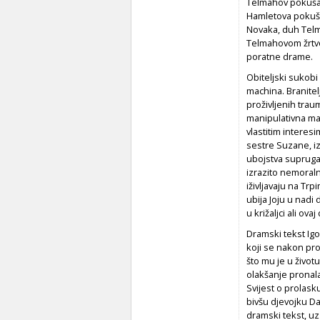
Telmahov pokušaj 
Hamletova pokuša
Novaka, duh Telma
Telmahovom žrtvom
poratne drame.
Obiteljski sukobi
machina
. Branit
proživljenih traum
manipulativna majk
vlastitim interes
sestre Suzane, i
ubojstva supruga,
izrazito nemoraln
iživljavaju na Trp
ubija Joju u nadi
u križaljci ali ovaj
Dramski tekst I
koji se nakon pro
što mu je u život
olakšanje pronala
Svijest o prolask
bivšu djevojku Dan
dramski tekst, u