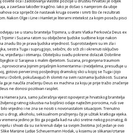
osvete oca i zadobivanja vlastite pozicije u društvu hrvatski je odjek
ja, a završava također tragično. Iako je došao s namjerom da ubije
hova oca spriječit će nastavak kruga osvete i smrti što će rezultirati
. Nakon Olge i Line i Hamlet je literarni intetekst za kojim posežu pisci
 odvijaju se u stanu branitelja Trpimira, u drami Vlatka Perkovića
Deus ex
elj Trpimir i Suzana ratom su obilježene ljudske sudbine koje nakon
a znadu što je prava ljudska vrijednost. Suprotstavljeni su im zla i
a, sestra Tuga i suprug Jojo, sebični, do srži zli i okrenuti isključivo
ima, vrijeđanju i otimanju. Obiteljsku svađu pokrene dolazak Dobriline
zbjeglice iz Sarajeva s malim djetetom. Suzana, progonjena traumom
 isprovocirana Jojinim prijašnjim komentarima i (ne)djelima, presuđuje u
oj, gotovo perverznoj posljednjoj dramskoj slici u kojoj se Tuga i Jojo
imiru i Dobrili, pokušavajući ih slomiti na svim razinama ljudskosti. Suzana
 da ga je naučila značenju
Deus ex machina
za koju je prije tražio značenje
deus
ne donosi pozitivan rasplet.
gora Hamera
Jura, samo jučerašnja vijest
ispovijest je hrvatskog branitelja
življenog ratnog iskustva na bojišnici odaje najtežim porocima, ruši sve
u bilo vrijedno i ne zna se nositi s novonastalom situacijom. Trenutno
zi u drogi, alkoholu, seksualnom pražnjenju čiji je užitak kratkoga vijeka.
u vremena jedino je što ga pogađa kad na ulici sretne nekog poznatog, ili
ijelu i shvati da su svi krenuli dalje sa svojim životima. Još jedan je ovo
z
Slike Marijine
Lydije Scheuermann Hodak, u kojemu je slikanje/crtanje