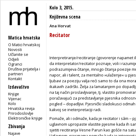
Kolo 3, 2015.
Književna scena
Ana Horvat
Recitator
Matica hrvatska
O Matici hrvatskoj
Novosti
Učlanite se
I
nterpretiranje/recitiranje (govorenje napamet il
Odjeli
da interpretator/recitator poznaje, voli i razum
Ogranci
Društva prijatelja i
podrazumijeva čitanje, mnogo čitanja poezije m
partneri
napor, ali i talent, za mentalno »ulaženje« u pj
Kontakt
ljubavi za poeziju valja reći samo to da ona mo
Izdavaštvo
ikakavih zadrški. Želja za lamatanjem po dopadlji
na taj način proslavljivanje, tj. vlastito promo
Knjige
poražavajući za predstavljanje pjesnika odnosno
Vijenac
Kolo
pogled ‒ dopadljivi. Pjesnički sladokusci odmah
Hrvatska revija
kakvoj se ineterpretaciji radi.
Prirodoslovlje
Elektroničke knjige
Pomaže, ali i odmaže, kada je recitator i sâm ‒ pj
uglavnom upropaste vlastite pjesme kada ih sam
Zbivanja
sjetiti recitiranja Vesne Parun kao gošće na satu
Najave
Uglavnom, pjesmama pomaže kada je interpretato