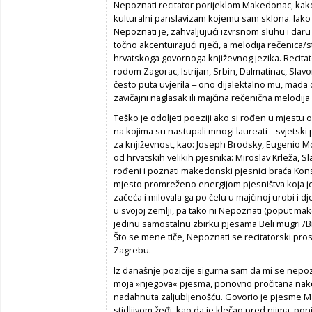
Nepoznati recitator
porijeklom Makedonac, kako 
kulturalni panslavizam kojemu sam sklona. Iako
Nepoznati
je, zahvaljujući izvrsnom sluhu i daru
točno akcentuirajući riječi, a melodija rečenica/s
hrvatskoga govornoga književnog jezika. Recitator
rodom Zagorac, Istrijan, Srbin, Dalmatinac, Slavo
često puta uvjerila ‒ ono dijalektalno mu, mada 
zavičajni naglasak ili majčina rečenična melodij
Teško je odoljeti poeziji ako si rođen u mjestu 
na kojima su nastupali mnogi laureati – svjetski p
za književnost, kao: Joseph Brodsky, Eugenio 
od hrvatskih velikih pjesnika: Miroslav Krleža, Sl
rođeni i poznati makedonski pjesnici braća Konsta
mjesto promreženo energijom pjesništva koja j
začeća i milovala ga po čelu u majčinoj urobi i d
u svojoj zemlji, pa tako ni
Nepoznati
(poput make
jedinu samostalnu zbirku pjesama
Beli mugri
/
B
Što se mene tiče,
Nepoznati
se recitatorski pros
Zagrebu.
Iz današnje pozicije sigurna sam da mi se nepoznat
moja »njegova« pjesma, ponovno pročitana nakon 
nadahnuta zaljubljenošću. Govorio je pjesme M
stidljivom žeđi, kao da je klečao pred njima, pon