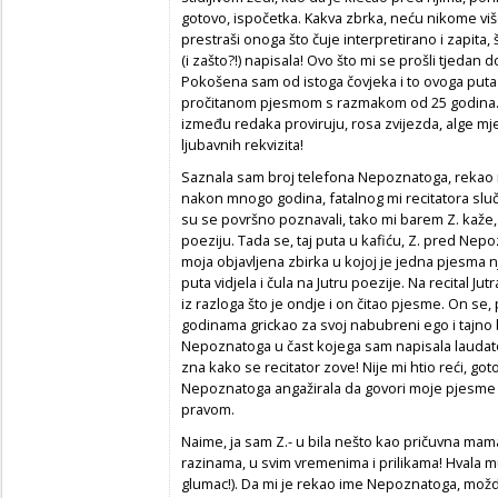
gotovo, ispočetka. Kakva zbrka, neću nikome viš
prestraši onoga što čuje interpretirano i zapita, š
(i zašto?!) napisala! Ovo što mi se prošli tjedan 
Pokošena sam od istoga čovjeka i to ovoga pu
pročitanom pjesmom s razmakom od 25 godina. 
između redaka proviruju, rosa zvijezda, alge mje
ljubavnih rekvizita!
Saznala sam broj telefona
Nepoznatoga
, rekao 
nakon mnogo godina, fatalnog mi recitatora slu
su se površno poznavali, tako mi barem Z. kaže, j
poeziju. Tada se, taj puta u kafiću, Z. pred
Nepo
moja objavljena zbirka u kojoj je jedna pjesma
puta vidjela i čula na
Jutru poezije.
Na recital
Jut
iz razloga što je ondje i on čitao pjesme. On s
godinama grickao za svoj nabubreni ego i tajno 
Nepoznatoga
u čast kojega sam napisala laudat
zna kako se recitator zove! Nije mi htio reći, g
Nepoznatoga
angažirala da govori moje pjesme š
pravom.
Naime, ja sam Z.- u bila nešto kao pričuvna mama
razinama, u svim vremenima i prilikama! Hvala mu! 
glumac!). Da mi je rekao ime
Nepoznatoga,
možda