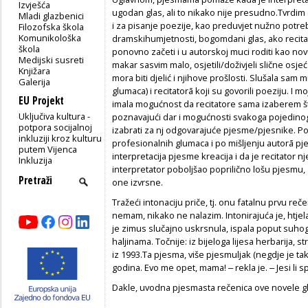
Izvješća
ugodan glas, ali to nikako nije presudno.Tvrdim 
Mladi glazbenici
i za pisanje poezije, kao preduvjet nužno potre
Filozofska škola
Komunikološka
dramskih
umjetnosti
, bogomdani glas, ako recita
škola
ponovno začeti i u autorskoj muci roditi kao novu
Medijski susreti
makar sasvim malo, osjetili/doživjeli slične osje
Knjižara
mora biti djelić i njihove prošlosti. Slušala sa
Galerija
glumaca) i recitatorā koji su govorili poeziju. I
EU Projekt
imala mogućnost da recitatore sama izaberem št
Uključiva kultura -
poznavajući dar i mogućnosti svakoga pojedino
potpora socijalnoj
izabrati za nj odgovarajuće pjesme/pjesnike. Pon
inkluziji kroz kulturu
profesionalnih glumaca i po mišljenju autorā pj
putem Vijenca
interpretacija pjesme kreacija i da je recitator 
Inkluzija
interpretator poboljšao poprilično lošu pjesmu, a
one izvrsne.
Tražeći intonaciju priče, tj. onu fatalnu prvu reč
nemam, nikako ne nalazim. Intonirajuća je, htjela
je zimus slučajno uskrsnula, ispala poput suhoga
haljinama. Točnije: iz bijeloga lijesa herbarija, s
iz 1993.Ta pjesma, više pjesmuljak (negdje je tak
godina.
Evo me opet, mama!
‒ rekla je. ‒
Jesi li
s
Dakle, uvodna pjesmasta rečenica ove novele gl