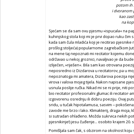
potom ih 
i dvoranom p
kao zas
na kop
Sjećam se da sam ovu pjesmu »ispucala« na papi
kuhinjskog stola koji mi je prvi dopao ruku čim
kada sam čula mladića koji je recitirao pjesnike n
prošlog stoljeća) popularnome zagrebačkom
Ju
na mene taj nepoznati mi recitator kojemu doned
održavao u nekoj groznici, navaljivao je da bud
izliječen, »riješen«. Bila sam kao otrovana poezi
neposredno iz Dizdarova u recitatorov, pa u moj
nepoznatoga mi amatera, Dizdarova poezija nije pr
virova i valova mojeg tijela. Nakon napisane pje
usnula poslije ručka. Nikad mi se ni prije, niti po
bio recitator profesionalni glumac ili recitator-am
izgovorenu osrednju ili dobru poeziju. Ovaj pu
sridu
, u tučak
hipotalamusa,
sasvim ‒ pokošena, 
zavode me brzo i lako.
Klimakterij, draga moja, k
si sutradan ohlađeno. Možda sukrvica nekih po
pjesnikinje!)
jesu čuđenje
... osobito krajem 20. 
Pomišljala sam čak, s obzirom na okolnost koju 