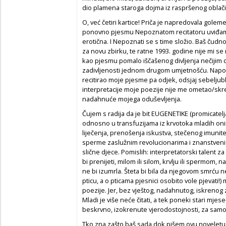
dio plamena staroga dojma iz raspršenog obla
O, već četiri kartice! Priča je napredovala gole
ponovno pjesmu
Nepoznatom recitatoru
uviđam
erotična. I
Nepoznati
se s time složio. Baš čudno,
za novu zbirku, te ratne 1993. godine nije mi se 
kao pjesmu pomalo iščašenog divljenja nečijim d
zadivljenosti jednom drugom umjetnošću. Nap
recitirao moje pjesme pa odjek, odsjaj sebeljub
interpretacije moje poezije nije me ometao/skre
nadahnuće mojega oduševljenja.
Čujem s radija da je bit EUGENETIKE (promicatelj
odnosno u transfuzijama iz krvotoka mladih oni
liječenja, prenošenja iskustva, stečenog imunite
sperme zaslužnim revolucionarima i znanstvenic
slične djece. Pomislih: interpretatorski talent 
bi prenijeti, milom ili silom, krvlju ili spermom,
ne bi izumrla. Šteta bi bila da njegovom smrću n
pticu, a o pticama pjesnici osobito vole pjevati
poezije. Jer, bez vještog, nadahnutog, iskrenog 
Mladi je više neće čitati, a tek poneki stari mje
beskrvno, izokrenute vjerodostojnosti, za sam
Tko zna zašto baš sada dok pišem ovu novelet