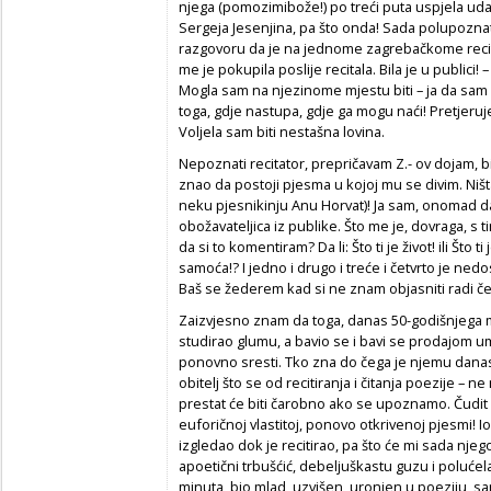
njega (pomozimibože!) po treći puta uspjela udati
Sergeja Jesenjina, pa što onda! Sada polupoznat
razgovoru da je na jednome zagrebačkome reci
me je pokupila poslije recitala. Bila je u publici!
–
Mogla sam na njezinome mjestu biti – ja da sam z
toga, gdje nastupa, gdje ga mogu naći! Pretjeruj
Voljela sam biti nestašna lovina.
Nepoznati recitator
, prepričavam Z.- ov dojam, b
znao da postoji pjesma u kojoj mu se divim. Ništ
neku pjesnikinju Anu Horvat)! Ja sam, onomad d
obožavateljica iz publike. Što me je, dovraga, s
da si to komentiram? Da li:
Što ti je život!
ili
Što ti 
samoća!
? I jedno i drugo i treće i četvrto je nedo
Baš se žederem kad si ne znam objasniti radi č
Zaizvjesno znam da toga, danas 50-godišnjega m
studirao glumu, a bavio se i bavi se prodajom u
ponovno sresti. Tko zna do čega je njemu danas,
obitelj što se od recitiranja i čitanja poezije – n
prestat će biti čarobno ako se upoznamo. Čudit 
euforičnoj vlastitoj, ponovo otkrivenoj pjesmi!
izgledao dok je recitirao, pa što će mi sada njeg
apoetični trbušćić, debeljuškastu guzu i polućel
minuta, bio mlad, uzvišen, uronjen u poeziju, sa