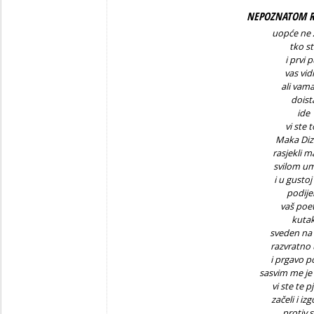
NEPOZNATOM R
uopće ne
tko st
i prvi 
vas vid
ali vama
doist
ide
vi ste 
Maka Diz
rasjekli 
svilom um
i u gustoj 
podijeli
vaš poet
kuta
sveden na
razvratno
i prgavo p
sasvim me je
vi ste te 
začeli i izg
protiv s