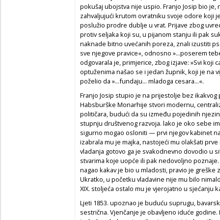
pokušaj ubojstva nije uspio. Franjo Josip bio je,
zahvaljujući krutom ovratniku svoje odore koji j
poslužio prodre dublje u vrat. Prijave zbog uv
protiv seljaka koji su, u pijanom stanju ili pak s
naknade bitno uvećanih poreza, znali izustiti psov
sve njegove pravice«, odnosno »...poserem tebe i
odgovarala je, primjerice, zbog izjave: »Svi koji
optuženima našao se i jedan župnik, koji je na
poželio da »...fundaju... mladoga cesara...«.
Franjo Josip stupio je na prijestolje bez ikakvog
Habsburške Monarhije stvori modernu, centralizir
političara, budući da su između pojedinih njezi
stupnju društvenog razvoja. lako je oko sebe im
sigurno mogao osloniti — prvi njegov kabinet
izabrala mu je majka, nastojeći mu olakšati prve
vladanja gotovo ga je svakodnevno dovodio u s
stvarima koje uopće ili pak nedovoljno poznaje.
nagao kakav je bio u mladosti, pravio je greške z
Ukratko, u početku vladavine nije mu bilo nimal
XIX. stoljeća ostalo mu je vjerojatno u sjećanju 
Ljeti 1853. upoznao je buduću suprugu, bavarsku
sestrična. Vjenčanje je obavljeno iduće godine.