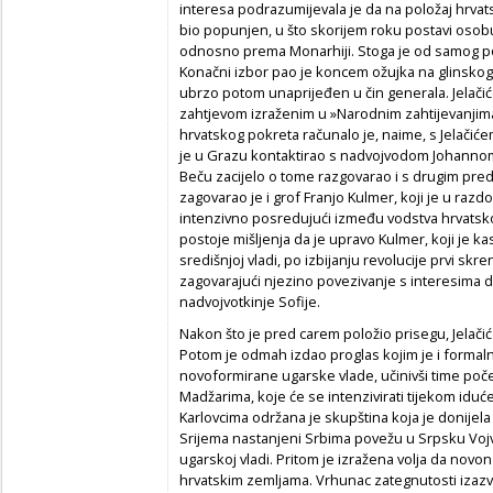
interesa podrazumijevala je da na položaj hrvat
bio popunjen, u što skorijem roku postavi osobu
odnosno prema Monarhiji. Stoga je od samog po
Konačni izbor pao je koncem ožujka na glinskoga
ubrzo potom unaprijeđen u čin generala. Jelačić
zahtjevom izraženim u »Narodnim zahtijevanjima«
hrvatskog pokreta računalo je, naime, s Jelačićem
je u Grazu kontaktirao s nadvojvodom Johannom
Beču zacijelo o tome razgovarao i s drugim pred
zagovarao je i grof Franjo Kulmer, koji je u razd
intenzivno posredujući između vodstva hrvatskog
postoje mišljenja da je upravo Kulmer, koji je k
središnjoj vladi, po izbijanju revolucije prvi skr
zagovarajući njezino povezivanje s interesima d
nadvojvotkinje Sofije.
Nakon što je pred carem položio prisegu, Jelačić
Potom je odmah izdao proglas kojim je i formal
novoformirane ugarske vlade, učinivši time poč
Madžarima, koje će se intenzivirati tijekom idu
Karlovcima održana je skupština koja je donijela
Srijema nastanjeni Srbima povežu u Srpsku Voj
ugarskoj vladi. Pritom je izražena volja da novon
hrvatskim zemljama. Vrhunac zategnutosti izazva