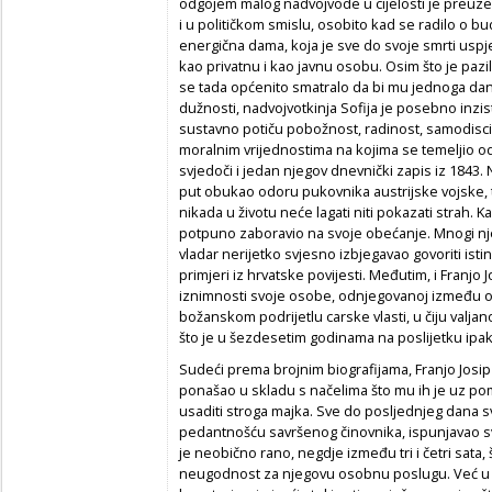
odgojem malog nadvojvode u cijelosti je preuze
i u političkom smislu, osobito kad se radilo o bu
energična dama, koja je sve do svoje smrti uspjela
kao privatnu i kao javnu osobu. Osim što je pazi
se tada općenito smatralo da bi mu jednoga da
dužnosti, nadvojvotkinja Sofija je posebno inzi
sustavno potiču pobožnost, radinost, samodisci
moralnim vrijednostima na kojima se temeljio od
svjedoči i jedan njegov dnevnički zapis iz 1843
put obukao odoru pukovnika austrijske vojske, 
nikada u životu neće lagati niti pokazati strah. K
potpuno zaboravio na svoje obećanje. Mnogi njeg
vladar nerijetko svjesno izbjegavao govoriti ist
primjeri iz hrvatske povijesti. Međutim, i Franjo
iznimnosti svoje osobe, odnjegovanoj između os
božanskom podrijetlu carske vlasti, u čiju valj
što je u šezdesetim godinama na poslijetku ipak
Sudeći prema brojnim biografijama, Franjo Josip 
ponašao u skladu s načelima što mu ih je uz pomo
usaditi stroga majka. Sve do posljednjeg dana svo
pedantnošću savršenog činovnika, ispunjavao sve 
je neobično rano, negdje između tri i četri sata,
neugodnost za njegovu osobnu poslugu. Već u pe