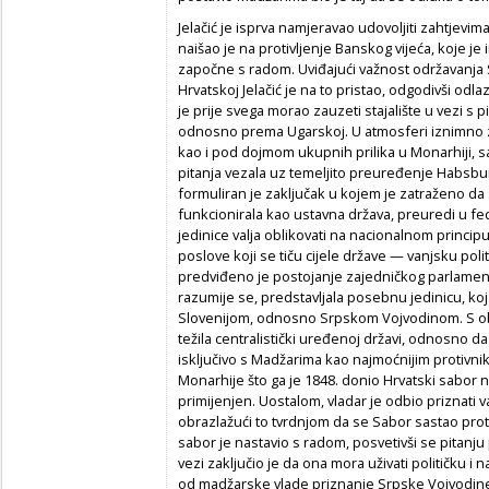
Jelačić je isprva namjeravao udovoljiti zahtjevim
naišao je na protivljenje Banskog vijeća, koje je
započne s radom. Uviđajući važnost održavanja Sa
Hrvatskoj Jelačić je na to pristao, odgodivši od
je prije svega morao zauzeti stajalište u vezi s
odnosno prema Ugarskoj. U atmosferi iznimno
kao i pod dojmom ukupnih prilika u Monarhiji, s
pitanja vezala uz temeljito preuređenje Habsbu
formuliran je zaključak u kojem je zatraženo da
funkcionirala kao ustavna država, preuredi u fed
jedinice valja oblikovati na nacionalnom principu
poslove koji se tiču cijele države — vanjsku polit
predviđeno je postojanje zajedničkog parlament
razumije se, predstavljala posebnu jedinicu, k
Slovenijom, odnosno Srpskom Vojvodinom. S obz
težila centralistički uređenoj državi, odnosno da
isključivo s Madžarima kao najmoćnijim protiv
Monarhije što ga je 1848. donio Hrvatski sabor 
primijenjen. Uostalom, vladar je odbio priznati
obrazlažući to tvrdnjom da se Sabor sastao prot
sabor je nastavio s radom, posvetivši se pitanju
vezi zaključio je da ona mora uživati političku i
od madžarske vlade priznanje Srpske Vojvodine 