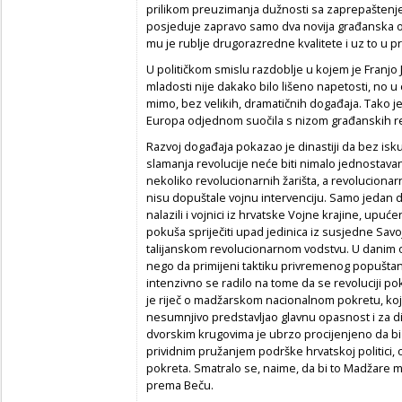
prilikom preuzimanja dužnosti sa zaprepaštenje
posjeduje zapravo samo dva novija građanska o
mu je rublje drugorazredne kvalitete i uz to u pr
U političkom smislu razdoblje u kojem je Franjo J
mladosti nije dakako bilo lišeno napetosti, no u 
mimo, bez velikih, dramatičnih događaja. Tako j
Europa odjednom suočila s nizom građanskih re
Razvoj događaja pokazao je dinastiji da bez i
slamanja revolucije neće biti nimalo jednostavan,
nekoliko revolucionarnih žarišta, a revoluciona
nisu dopuštale vojnu intervenciju. Samo jedan d
nalazili i vojnici iz hrvatske Vojne krajine, upu
pokuša spriječiti upad jedinica iz susjedne Savoj
talijanskom revolucionarnom vodstvu. U danim 
nego da primijeni taktiku privremenog popuštan
intenzivno se radilo na tome da se revoluciji po
je riječ o madžarskom nacionalnom pokretu, koji j
nesumnjivo predstavljao glavnu opasnost i za di
dvorskim krugovima je ubrzo procijenjeno da bi b
prividnim pružanjem podrške hrvatskoj politici
pokreta. Smatralo se, naime, da bi to Madžare m
prema Beču.