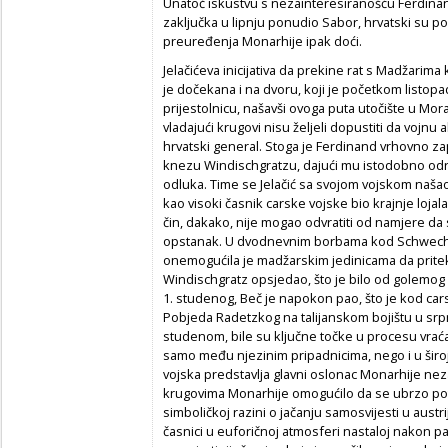
Unatoč iskustvu s nezainteresiranošću Ferdinand
zaključka u lipnju ponudio Sabor, hrvatski su poli
preuređenja Monarhije ipak doći.
Jelačićeva inicijativa da prekine rat s Madžarima
je dočekana i na dvoru, koji je početkom listopad
prijestolnicu, našavši ovoga puta utočište u Mo
vladajući krugovi nisu željeli dopustiti da vojnu 
hrvatski general. Stoga je Ferdinand vrhovno za
knezu Windischgratzu, dajući mu istodobno odr
odluka. Time se Jelačić sa svojom vojskom našao
kao visoki časnik carske vojske bio krajnje loj
čin, dakako, nije mogao odvratiti od namjere da 
opstanak. U dvodnevnim borbama kod Schwechata
onemogućila je madžarskim jedinicama da prite
Windischgratz opsjedao, što je bilo od golemog 
1. studenog, Beč je napokon pao, što je kod cars
Pobjeda Radetzkog na talijanskom bojištu u srp
studenom, bile su ključne točke u procesu vraćan
samo među njezinim pripadnicima, nego i u široj
vojska predstavlja glavni oslonac Monarhije nezau
krugovima Monarhije omogućilo da se ubrzo potv
simboličkoj razini o jačanju samosvijesti u austr
časnici u euforičnoj atmosferi nastaloj nakon pad