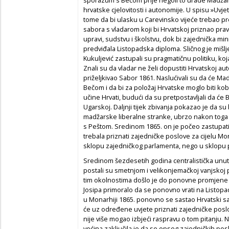
hrvatske cjelovitosti i autonomije. U spisu »Uvjetn
tome da bi ulasku u Carevinsko vijeće trebao p
sabora s vladarom koji bi Hrvatskoj priznao pravo
upravi, sudstvu i školstvu, dok bi zajednička mi
predviđala Listopadska diploma. Sličnog je mišljen
Kukuljević zastupali su pragmatičnu politiku, koj
Znali su da vladar ne želi dopustiti Hrvatskoj 
priželjkivao Sabor 1861. Naslućivali su da će Ma
Bečom i da bi za položaj Hrvatske moglo biti ko
učine Hrvati, budući da su pretpostavljali da će
Ugarskoj. Daljnji tijek zbivanja pokazao je da su
madžarske liberalne stranke, ubrzo nakon toga
s Peštom. Sredinom 1865. on je počeo zastupati
trebala priznati zajedničke poslove za cijelu Mon
sklopu zajedničkog parlamenta, nego u sklopu
Sredinom šezdesetih godina centralistička unutr
postali su smetnjom i velikonjemačkoj vanjskoj pol
tim okolnostima došlo je do ponovne promjene su
Josipa primoralo da se ponovno vrati na Listo
u Monarhiji 1865. ponovno se sastao Hrvatski sab
će uz određene uvjete priznati zajedničke poslo
nije više mogao izbjeći raspravu o tom pitanju.
većina zaključila je da se opseg zajedničkih po