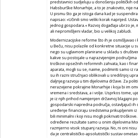
predstavnici sudjeluju u donošenju političkih o
Habsburške Monarhije, a to je znakovito, nije n
U pismu što ga je istoga dana kad je suspendirao
napisao: »Učinili smo veliki korak naprijed. Usta
jednog gospodara.« Razvoj događaja ubrzo je, m
ali nepromišljeni vladar, bio u velikoj zabludi.
Modernizacijske reforme što ih je osmišljavao i
u Beču, nisu polazile od konkretne situacije u 
nego su uglavnom planirane u skladu s društv
kakve su postojale u najrazvijenijim područjima d
troškovi opsežnih reformnih zahvata, kao i fin
aparata, mogli su se, naime, podmiriti samo iz ra
su ih razni stručnjaci oblikovali u središnjoj up
daljnjeg razvoja u tim dijelovima države. Za polit
nerazvijene pokrajine Monarhije i koja bi im om
vremena i sredstava, a i volje. Usprkos tome, u
je iz njih prihod namijenjen državnoj blagajni po i
gospodarski napredna područja, ostavljajući ih
uređenje financiraju sredstvima prikupljenim iz 
bili minimalni i koji nisu mogli pokrivati troško
određene rezultate samo u onim dijelovima Monar
razmjerno visok stupanj razvoja. No, ni oni nisu
da je centralističko-apsolutistički sustav omet