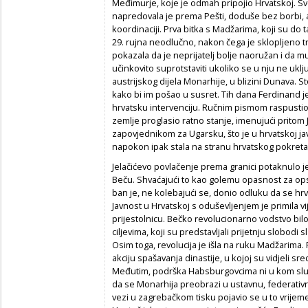
Međimurje, koje je odmah pripojio Hrvatskoj. S
napredovala je prema Pešti, doduše bez borbi, a
koordinaciji. Prva bitka s Madžarima, koji su do 
29. rujna neodlučno, nakon čega je sklopljeno tr
pokazala da je neprijatelj bolje naoružan i da mu
učinkovito suprotstaviti ukoliko se u nju ne uklj
austrijskog dijela Monarhije, u blizini Dunava. Sto
kako bi im pošao u susret. Tih dana Ferdinand j
hrvatsku intervenciju. Ručnim pismom raspustio 
zemlje proglasio ratno stanje, imenujući pritom
zapovjednikom za Ugarsku, što je u hrvatskoj javno
napokon ipak stala na stranu hrvatskog pokreta
Jelačićevo povlačenje prema granici potaknulo 
Beču. Shvaćajući to kao golemu opasnost za op
ban je, ne kolebajući se, donio odluku da se h
Javnost u Hrvatskoj s oduševljenjem je primila vi
prijestolnicu. Bečko revolucionarno vodstvo bilo
ciljevima, koji su predstavljali prijetnju slobod
Osim toga, revolucija je išla na ruku Madžarima. 
akciju spašavanja dinastije, u kojoj su vidjeli 
Međutim, podrška Habsburgovcima ni u kom sluča
da se Monarhija preobrazi u ustavnu, federativ
vezi u zagrebačkom tisku pojavio se u to vrijeme