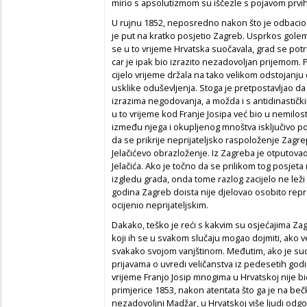
mirio s apsolutizmom su iščezle s pojavom prvi
U rujnu 1852, neposredno nakon što je odbacio u
je put na kratko posjetio Zagreb. Usprkos gole
se u to vrijeme Hrvatska suočavala, grad se pot
car je ipak bio izrazito nezadovoljan prijemom. 
cijelo vrijeme držala na tako velikom odstojanju 
usklike oduševljenja. Stoga je pretpostavljao da
izrazima negodovanja, a možda i s antidinastičkim
u to vrijeme kod Franje Josipa već bio u nemilos
između njega i okupljenog mnoštva isključivo po
da se prikrije neprijateljsko raspoloženje Zagre
Jelačićevo obrazloženje. Iz Zagreba je otputo
Jelačića. Ako je točno da se prilikom tog posjeta
izgledu grada, onda tome razlog zacijelo ne lež
godina Zagreb doista nije djelovao osobito repr
ocijenio neprijateljskim.
Dakako, teško je reći s kakvim su osjećajima Za
koji ih se u svakom slučaju mogao dojmiti, ako v
svakako svojom vanjštinom. Međutim, ako je su
prijavama o uvredi veličanstva iz pedesetih godi
vrijeme Franjo Josip mnogima u Hrvatskoj nije bi
primjerice 1853, nakon atentata što ga je na be
nezadovoljni Madžar, u Hrvatskoj više ljudi odgo