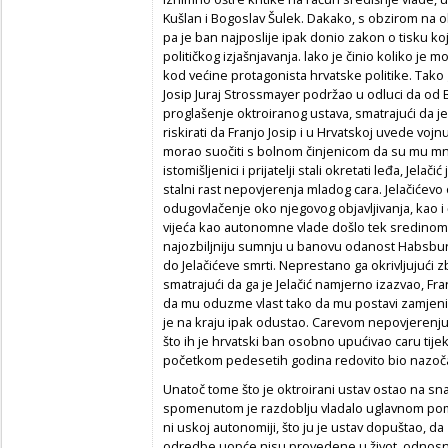
Kušlan i Bogoslav Šulek. Dakako, s obzirom na oko
pa je ban najposlije ipak donio zakon o tisku 
političkog izjašnjavanja. lako je činio koliko je m
kod većine protagonista hrvatske politike. Tako
Josip Juraj Strossmayer podržao u odluci da od B
proglašenje oktroiranog ustava, smatrajući da je 
riskirati da Franjo Josip i u Hrvatskoj uvede vojn
morao suočiti s bolnom činjenicom da su mu mnog
istomišljenici i prijatelji stali okretati leđa, Jela
stalni rast nepovjerenja mladog cara. Jelačićev
odugovlačenje oko njegovog objavljivanja, kao i
vijeća kao autonomne vlade došlo tek sredinom 
najozbiljniju sumnju u banovu odanost Habsburgo
do Jelačićeve smrti. Neprestano ga okrivljujući zb
smatrajući da ga je Jelačić namjerno izazvao, Fra
da mu oduzme vlast tako da mu postavi zamjenik
je na kraju ipak odustao. Carevom nepovjerenju u 
što ih je hrvatski ban osobno upućivao caru tije
početkom pedesetih godina redovito bio nazoč
Unatoč tome što je oktroirani ustav ostao na sn
spomenutom je razdoblju vladalo uglavnom pomo
ni uskoj autonomiji, što ju je ustav dopuštao, d
odredbe uopće nisu provedene u život, odnosn