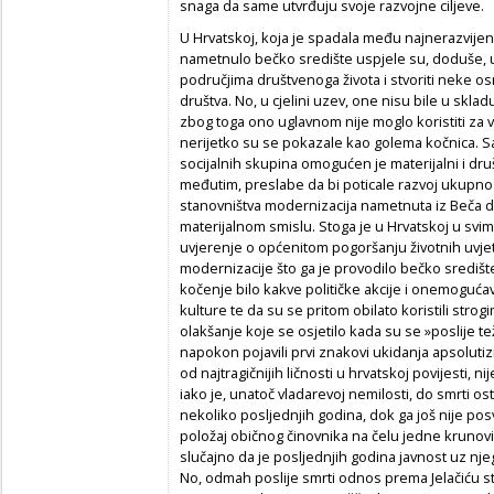
snaga da same utvrđuju svoje razvojne ciljeve.
U Hrvatskoj, koja je spadala među najnerazvijeni
nametnulo bečko središte uspjele su, doduše, u
područjima društvenoga života i stvoriti neke o
društva. No, u cjelini uzev, one nisu bile u skl
zbog toga ono uglavnom nije moglo koristiti za v
nerijetko su se pokazale kao golema kočnica. 
socijalnih skupina omogućen je materijalni i dru
međutim, preslabe da bi poticale razvoj ukupno
stanovništva modernizacija nametnuta iz Beča doni
materijalnom smislu. Stoga je u Hrvatskoj u svi
uvjerenje o općenitom pogoršanju životnih uvjet
modernizacije što ga je provodilo bečko središte
kočenje bilo kakve političke akcije i onemoguć
kulture te da su se pritom obilato koristili stro
olakšanje koje se osjetilo kada su se »poslije t
napokon pojavili prvi znakovi ukidanja apsolutiz
od najtragičnijih ličnosti u hrvatskoj povijesti,
iako je, unatoč vladarevoj nemilosti, do smrti o
nekoliko posljednjih godina, dok ga još nije pos
položaj običnog činovnika na čelu jedne krunovi
slučajno da je posljednjih godina javnost uz nj
No, odmah poslije smrti odnos prema Jelačiću st