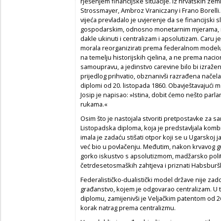
rješenjem financijske situacije. Iz hrvatskih zem
Strossmayer, Ambroz Vraniczany i Frano Borell
vijeća prevladalo je uvjerenje da se financijski s
gospodarskim, odnosno monetarnim mjerama, nego
dakle ukinuti i centralizam i apsolutizam. Caru 
morala reorganizirati prema federalnom modelu,
na temelju historijskih cjelina, a ne prema naci
samoupravu, a jedinstvo carevine bilo bi izražen
prijedlog prihvatio, obznanivši razrađena načel
diplomi od 20. listopada 1860. Obavještavajući 
Josip je napisao: »Istina, dobit ćemo nešto parl
rukama.«
Osim što je nastojala stvoriti pretpostavke za sa
Listopadska diploma, koja je predstavljala komb
imala je zadaću stišati otpor koji se u Ugarskoj 
već bio u povlačenju. Međutim, nakon krvavog guš
gorko iskustvo s apsolutizmom, madžarsko politi
četrdesetosmaških zahtjeva i priznati Habsburš
Federalističko-dualistički model države nije za
građanstvo, kojem je odgovarao centralizam. U to
diplomu, zamijenivši je Veljačkim patentom od 26.
korak natrag prema centralizmu.