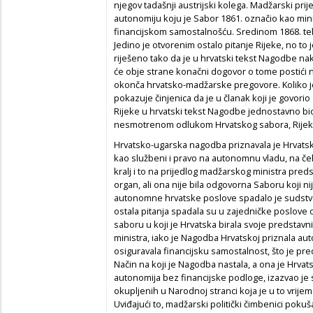
njegov tadašnji austrijski kolega. Madžarski prij
autonomiju koju je Sabor 1861. označio kao min
financijskom samostalnošću. Sredinom 1868. te
Jedino je otvorenim ostalo pitanje Rijeke, no t
riješeno tako da je u hrvatski tekst Nagodbe n
će obje strane konačni dogovor o tome postići n
okonča hrvatsko-madžarske pregovore. Koliko je
pokazuje činjenica da je u članak koji je govorio
Rijeke u hrvatski tekst Nagodbe jednostavno bio
nesmotrenom odlukom Hrvatskog sabora, Rijeka
Hrvatsko-ugarska nagodba priznavala je Hrvatskoj 
kao službeni i pravo na autonomnu vladu, na čel
kralj i to na prijedlog madžarskog ministra pred
organ, ali ona nije bila odgovorna Saboru koji 
autonomne hrvatske poslove spadalo je sudstvo, 
ostala pitanja spadala su u zajedničke poslove 
saboru u koji je Hrvatska birala svoje predstavni
ministra, iako je Nagodba Hrvatskoj priznala aut
osiguravala financijsku samostalnost, što je pre
Način na koji je Nagodba nastala, a ona je Hrva
autonomija bez financijske podloge, izazvao je sn
okupljenih u Narodnoj stranci koja je u to vrijeme
Uviđajući to, madžarski politički čimbenici pokuš