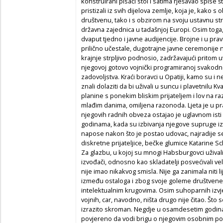
konstruirani pisaći stol i satima rješavao spise 
pristizali iz svih dijelova zemlje, koja je, kako
društvenu, tako i s obzirom na svoju ustavnu str
državna zajednica u tadašnjoj Europi. Osim toga
dvaput tjedno i javne audijencije. Brojne i u pr
prilično učestale, dugotrajne javne ceremonije 
krajnje strpljivo podnosio, zadržavajući pritom
njegovoj gotovo vojnički programiranoj svakodn
zadovoljstva. Kraći boravci u Opatiji, kamo su i 
znali dolaziti da bi uživali u suncu i plavetnilu 
planine s ponekim bliskim prijateljem i lov na ra
mlađim danima, omiljena razonoda. Ljeta je u prav
njegovih radnih obveza ostajao je uglavnom isti 
godinama, kada su izbivanja njegove supruge iz 
napose nakon što je postao udovac, najradije s
diskretne prijateljice, bečke glumice Katarine Schr
Za glazbu, u kojoj su mnogi Habsburgovci uživali i
izvođači, odnosno kao skladatelji posvećivali vel
nije imao nikakvog smisla. Nije ga zanimala niti li
između ostaloga i zbog svoje goleme društvene u
intelektualnim krugovima. Osim suhoparnih izvje
vojnih, car, navodno, ništa drugo nije čitao. Što 
izrazito skroman. Negdje u osamdesetim godin
povjereno da vodi brigu o njegovim osobnim po