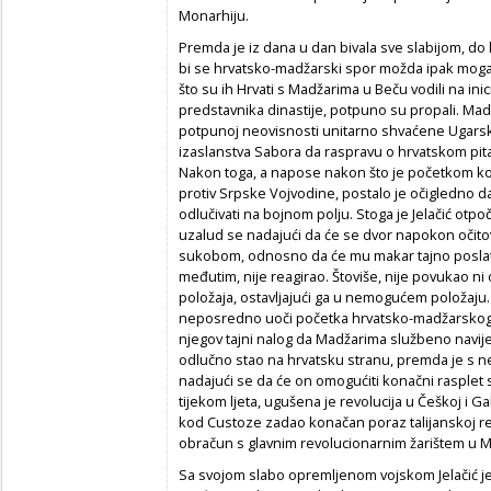
Monarhiju.
Premda je iz dana u dan bivala sve slabijom, do k
bi se hrvatsko-madžarski spor možda ipak moga
što su ih Hrvati s Madžarima u Beču vodili na ini
predstavnika dinastije, potpuno su propali. Madža
potpunoj neovisnosti unitarno shvaćene Ugarsk
izaslanstva Sabora da raspravu o hrvatskom pit
Nakon toga, a napose nakon što je početkom ko
protiv Srpske Vojvodine, postalo je očigledno 
odlučivati na bojnom polju. Stoga je Jelačić otp
uzalud se nadajući da će se dvor napokon očito
sukobom, odnosno da će mu makar tajno poslati
međutim, nije reagirao. Štoviše, nije povukao n
položaja, ostavljajući ga u nemogućem položaju.
neposredno uoči početka hrvatsko-madžarskog ra
njegov tajni nalog da Madžarima službeno navijest
odlučno stao na hrvatsku stranu, premda je s 
nadajući se da će on omogućiti konačni rasplet
tijekom ljeta, ugušena je revolucija u Češkoj i Ga
kod Custoze zadao konačan poraz talijanskoj re
obračun s glavnim revolucionarnim žarištem u M
Sa svojom slabo opremljenom vojskom Jelačić je