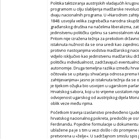
Politika taktiziranja austrijskih vladajućih krugo
programom u cilju slabljenja madžarske revolucij
dvaju nacionalnih programa. U »Narodnim zahtij
1848. usvojila velika zagrebačka narodna skupšt
građanskog društva na načelima liberalizma, za
jedinstvenu političku cjelinu sa samostalnom vla
Pritom nije izražena težnja za prekidom državn
istaknuta nužnost da se ona uredi kao zajednica
protivno nastojanjima vodstva madžarskog naci
vidjelo isključivo kao jedinstvenu madžarsku drža
političku individualnost, zadržavajući eventual
autonomije. Druga temeljna razlika između hrv
očitovala se u pitanju shvaćanja odnosa prema
zahtijevanjima« jasno je istaknuta težnja da se
je tijekom ožujka bio usvojen u ugarskom parla
Hrvatskog sabora, koji u to vrijeme uostalom nije
odvojenost ugarskog od austrijskog dijela Mona
oblik veze među njima.
Početkom travnja izaslanstvo predvođeno Ljude
hrvatskog nacionalnog pokreta, predočilo je os
Ferdinandu. Pojedine formulacije u dokumentu m
ublažene pa je s tim u vezi došlo i do promjene 
pretvorena u »želje«. U sadržajnom smislu spis j