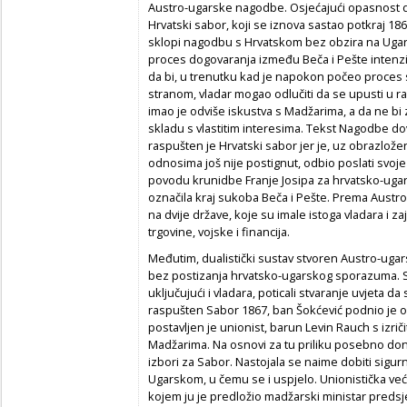
Austro-ugarske nagodbe. Osjećajući opasnost da
Hrvatski sabor, koji se iznova sastao potkraj 18
sklopi nagodbu s Hrvatskom bez obzira na Ugars
proces dogovaranja između Beča i Pešte intenziv
da bi, u trenutku kad je napokon počeo proc
stranom, vladar mogao odlučiti da se upusti u ras
imao je odviše iskustva s Madžarima, a da ne bi z
skladu s vlastitim interesima. Tekst Nagodbe 
raspušten je Hrvatski sabor jer je, uz obrazlož
odnosima još nije postignut, odbio poslati svoj
povodu krunidbe Franje Josipa za hrvatsko-ugarsk
označila kraj sukoba Beča i Pešte. Prema Austro
na dvije države, koje su imale istoga vladara i za
trgovine, vojske i financija.
Međutim, dualistički sustav stvoren Austro-uga
bez postizanja hrvatsko-ugarskog sporazuma. St
uključujući i vladara, poticali stvaranje uvjeta da 
raspušten Sabor 1867, ban Šokćević podnio je o
postavljen je unionist, barun Levin Rauch s izr
Madžarima. Na osnovi za tu priliku posebno do
izbori za Sabor. Nastojala se naime dobiti sigurn
Ugarskom, u čemu se i uspjelo. Unionistička već
kojem ju je predložio madžarski ministar preds