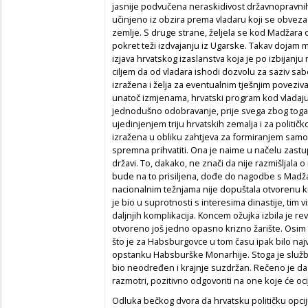
jasnije podvučena neraskidivost državnopravnih
učinjeno iz obzira prema vladaru koji se obveza
zemlje. S druge strane, željela se kod Madžara o
pokret teži izdvajanju iz Ugarske. Takav dojam m
izjava hrvatskog izaslanstva koja je po izbijanj
ciljem da od vladara ishodi dozvolu za saziv sabo
izražena i želja za eventualnim tješnjim poveziv
unatoč izmjenama, hrvatski program kod vladaju
jednodušno odobravanje, prije svega zbog toga 
ujedinjenjem triju hrvatskih zemalja i za politič
izražena u obliku zahtjeva za formiranjem samosta
spremna prihvatiti. Ona je naime u načelu zastupa
državi. To, dakako, ne znači da nije razmišljala 
bude na to prisiljena, dođe do nagodbe s Madžari
nacionalnim težnjama nije dopuštala otvorenu kr
je bio u suprotnosti s interesima dinastije, tim
daljnjih komplikacija. Koncem ožujka izbila je rev
otvoreno još jedno opasno krizno žarište. Osim
što je za Habsburgovce u tom času ipak bilo najv
opstanku Habsburške Monarhije. Stoga je služb
bio neodređen i krajnje suzdržan. Rečeno je da 
razmotri, pozitivno odgovoriti na one koje će oc
Odluka bečkog dvora da hrvatsku političku opciju 