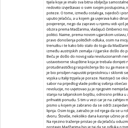
tijela koje je imalo sva bitna obilježja samostalne
redovito izvještavao o svim svojim postupcima, i
poteze. O tome, između ostaloga, svjedoči i pi
uputio Jelačiću, a u kojem ga uvjerava kako din
povjerenje, nego da zapravo u njemu vidi »još j
obzira prema Madžarima, vladajući čimbenici nisu 
politici. Naime, prema novom ugarskom ustavu,
pravo donošenja političkih odluka, osim na inici
trenutku i te kako bilo stalo do toga da Madžar
između austrijskih zemalja i Ugarske došlo do p
Beču je došlo do novog vala revolucionarnih nemi
ustavotvorne skupštine koja je trebala donijeti no
protudinastičkog raspoloženja što su ga mase is
je bio prisiljen napustiti prijestolnicu i skloniti
vojska u Italiji trpjela je poraze. Nastojeći se ok
sabor na prijedlog vlade potkraj svibnja obeća
revolucije, no uvjetovao ju je njegovim nemiješ
stanja na talijanskom bojištu, odnosno prilika u
prihvatiti ponudu. S tim u vezi car je na zahtjev
pismo u kojem je zabranio da se održi zasjedan
lipnja. Osim toga, zatražio je od njega da se u 
dvoru. Štoviše, nekoliko dana kasnije učinio je d
Na njezino traženje pristao je da Jelačiću oduzme
postavio Madžarima bio je taj da se odluka o to