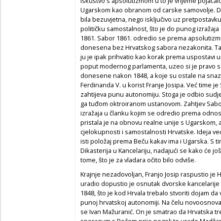
iskustvo s apsolutizmom u to je vrijeme pojača
Ugarskom kao obranom od carske samovolje. Da
bila bezuvjetna, nego isključivo uz pretpostavk
političku samostalnost, što je do punog izražaj
1861. Sabor 1861. odredio se prema apsolutizmu
donesena bez Hrvatskog sabora nezakonita. Tak
ju je ipak prihvatio kao korak prema uspostavi 
poput modernog parlamenta, uzeo si je pravo s
donesene nakon 1848, a koje su ostale na snazi, 
Ferdinanda V. u korist Franje Josipa. Već time j
zahtijeva punu autonomiju. Stoga je odbio sudje
ga tuđom oktroiranom ustanovom. Zahtjev Sab
izražaja u članku kojim se odredio prema odno
pristala je na obnovu realne unije s Ugarskom, al
cjelokupnosti i samostalnosti Hrvatske. Ideja ve
isti položaj prema Beču kakav ima i Ugarska. S ti
Dikasterija u Kancelariju, nadajući se kako će j
tome, što je za vladara očito bilo odviše.
Krajnje nezadovoljan, Franjo Josip raspustio je 
uradio dopustio je osnutak dvorske kancelarije ko
1848, što je kod Hrvala trebalo stvoriti dojam d
punoj hrvatskoj autonomiji. Na čelu novoosnova
se Ivan Mažuranić. On je smatrao da Hrvatska tre
sporazum s Bečom prije negoli to urade Madžari.