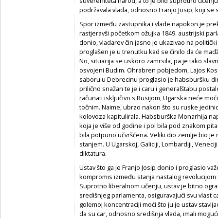
suvereniteta narod, a to je bilo suprotno učenju
podržavala vlada, odnosno Franjo Josip, koji se
Spor između zastupnika i vlade napokon je prekin
rastjeravši početkom ožujka 1849. austrijski parl
donio, vladarev čin jasno je ukazivao na političk
proglašen je u trenutku kad se činilo da će madž
No, situacija se uskoro zamrsila, pa je tako sla
osvojeni Budim. Ohrabren pobjedom, Lajos Kos
saboru u Debrecinu proglasio je habsburšku din
prilično snažan te je i caru i generalštabu post
računati isključivo s Rusijom, Ugarska neće moć
točnim. Naime, ubrzo nakon što su ruske jedinic
kolovoza kapitulirala. Habsburška Monarhija napo
koja je više od godine i pol bila pod znakom pit
bila potpuno učvršćena. Veliki dio zemlje bio j
stanjem. U Ugarskoj, Galiciji, Lombardiji, Venecij
diktatura.
Ustav što ga je Franjo Josip donio i proglasio va
kompromis između stanja nastalog revolucijom i
Suprotno liberalnom učenju, ustav je bitno o
središnjeg parlamenta, osiguravajući svu vlast
golemoj koncentraciji moći što ju je ustav stavlj
da su car, odnosno središnja vlada, imali moguć