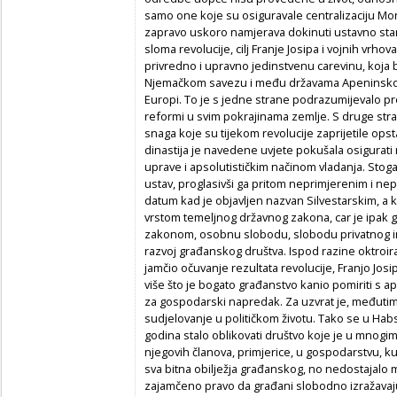
samo one koje su osiguravale centralizaciju Mon
zapravo uskoro namjerava dokinuti ustavno stan
sloma revolucije, cilj Franje Josipa i vojnih vrhov
privredno i upravno jedinstvenu carevinu, koja 
Njemačkom savezu i među državama Apeninskog p
Europi. To je s jedne strane podrazumijevalo p
reformi u svim pokrajinama zemlje. S druge strane 
snaga koje su tijekom revolucije zaprijetile op
dinastija je navedene uvjete pokušala osigurat
uprave i apsolutističkim načinom vladanja. Stoga
ustav, proglasivši ga pritom neprimjerenim i nep
datum kad je objavljen nazvan Silvestarskim, a 
vrstom temeljnog državnog zakona, car je ipak
zakonom, osobnu slobodu, slobodu privatnog ime
razvoj građanskog društva. Ispod razine oktroir
jamčio očuvanje rezultata revolucije, Franjo Josip,
više što je bogato građanstvo kanio pomiriti s 
za gospodarski napredak. Za uzvrat je, međutim
sudjelovanje u političkom životu. Tako se u Ha
godina stalo oblikovati društvo koje je u mnogim 
njegovih članova, primjerice, u gospodarstvu, ku
sva bitna obilježja građanskog, no nedostajalo
zajamčeno pravo da građani slobodno izražavaju s