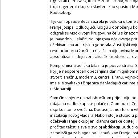
ugravirati riječ »wir«, koja je značila »mi«, no 
trojice generala koji su slavljeni kao spasioci Mo
Radetzkog.
Tijekom opsade Beča sazrela je odluka o tome da
Franje Josipa. Odlučujuću ulogu u donošenju ko
odigrali su visoki vojni krugovi, na čelu s knez
je, navodno, i Jelačić. No, njegova očekivanja pri
očekivanjima austrijskih generala. Austrijski vo
revolucionarna žarišta u različitim dijelovima Mo
apsolutizam i ideju centralistički uređene carevi
Kompromisna politika bila mu je posve strana. Sto
koji je neopterećen obećanjima danim tijekom revo
stvoriti snažnu, modernu, centraliziranu, vojn
imala je svakako i činjenica da vladajući car inte
u Monarhiji.
Sam čin smjene na habsburškom prijestolju odigr
odajama nadbiskupske palače u Olomoucu. Ceremo
usprkos tome svečana. Doduše, atmosferom viš
instalaciji novog vladara. Nakon što je stupio u pr
očekivali ranije okupljeni članovi carske obitelji
pročitao tekst izjave o svojoj abdikaciji. Budući
zamolivši ga za blagoslov. Ustavši kao Franjo Jos