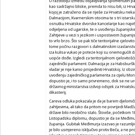
U razdoblju između objavljivanja spomenutih pat
kao sadržajno bliske, premda to nisu bili, iz H
kojoj je zatraženo da se riješe za Hrvatsku neka 
Dalmacijom, Kvarnerskim otocima te s tri istarska
osnutku Hrvatske dvorske kancelarije kao najviš
odijeljena od ugarske, te o uvođenju županijske
Zahtjeve u vezi s jezikom i uspostavom županijsko
to vrlo brzo. Što se pak tiče teritorijalne cjelovi
tome počnu razgovori s dalmatinskim izaslanstvo
iza kulisa vukao je poteze koji su onemogućili 
uopće dođe. Izgledi za teritorijalnom cjelovitoš
zajednički parlament. Dalmacija je za Habsburšku
vladar je nije kanio prisjediniti Hrvatskoj. Iz obz
uvođenju zajedničkog parlamenta za cijelu Mona
dopustio je, i to samo privremeno, dok se ne ur
državnog ministarstva izdvoji odsjek za Hrvatsku 
dikasterij.
Careva odluka pokazala je da je barem djelomič
zahtjevima, ali tako da pritom ne povrijedi Madž
države bilo neobično stalo. Štoviše, početkom 18
Listopadsku diplomu, dopustio je da se Međimur
županija. Gubitak Međimurja izazvao je razumlji
je bilo usmjereno isključivo protiv Beča, a ne p