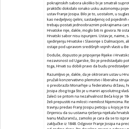
pokrajinskih sabora ukoliko bi je smatrali supro
praktički dokidalo ionako usku autonomiju poje
ustav Franje Josipa. Bilo je to, uostalom, u sugl
kao nedjeljivoj cjelini, sastavljenoj od pojedi
trebaju postati jednoobraznim pokrajinama carstv
Hrvatske nije, dakle, moglo biti ni govora. Ni osta
Hrvatski sabor nisu ispunjeni. Ustav je, naime
sjedinjenju Hrvatske i Slavonije s Dalmacijom, ali
ostaje pod upravom središnjih vojnih vlasti u Be
Doduše, dopustio je pripojenje Rijeke i Hrvatsk
nezavisnost od Ugarske, što je predstavljalo po
toga, Hrvati su dobili pravo da budu predstavljeni
Razumljivo je, dakle, da je oktroirani ustav u Hr
pružali konzervativno plemstvo i liberalna struja
o preobrazbi Monarhije u federativnu državu, hrva
Josipa zbog toga što je u maniri apsolutnog vla
žaleći se pritom na nezahvalnost Beča koji je 18
želi prepustiti na milost i nemilost Nijemcima. R
travnju predao Franji Josipu peticiju u kojoj je 
činjenicu da su ustavna rješenja nijekala hrvatsk
Ivanu Mažuraniću, zamolio je cara da se to ispra
zaključke iz 1848. Odgovor Franje Josipa na pre
od godine dana, što dovoljno govori o odnosu 