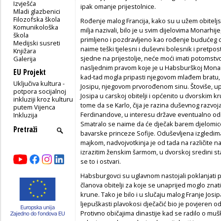
Izvješća
ipak omanje prijestolnice.
Mladi glazbenici
Filozofska škola
Rođenje malog Francija, kako su u užem obiteljs
Komunikološka
milja nazivali, bilo je u svim dijelovima Monarhij
škola
primljeno i pozdravljeno kao rođenje budućeg ca
Medijski susreti
naime teški tjelesni i duševni bolesnik i pretpos
Knjižara
sjedne na prijestolje, neće moći imati potomstvo,
Galerija
nasljednim pravom koje je u Habsburškoj Monarhi
EU Projekt
kad-tad mogla pripasti njegovom mlađem bratu, n
Uključiva kultura -
Josipu, njegovom prvorođenom sinu. Štoviše, up
potpora socijalnoj
Josipa u carskoj obitelji i općenito u dvorskim 
inkluziji kroz kulturu
tome da se Karlo, čija je razina duševnog razvoj
putem Vijenca
Ferdinandove, u interesu države eventualno odre
Inkluzija
Smatralo se naime da će dječak barem djelomice 
bavarske princeze Sofije. Oduševljena izgledi
majkom, nadvojvotkinja je od tada na različite n
izrazitim ženskim šarmom, u dvorskoj sredini sta
se to i ostvari.
Habsburgovci su uglavnom nastojali poklanjati
članova obitelji za koje se unaprijed moglo znat
krune. Tako je bilo i u slučaju malog Franje Josip
ljepuškasti plavokosi dječačić bio je povjeren odg
Protivno običajima dinastije kad se radilo o mu