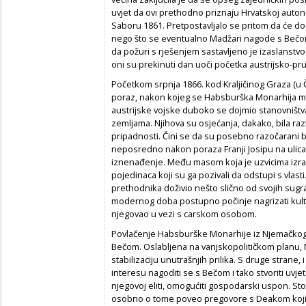
uvjet da ovi prethodno priznaju Hrvatskoj auto
Saboru 1861. Pretpostavljalo se pritom da će d
nego što se eventualno Madžari nagode s Bečom
da požuri s rješenjem sastavljeno je izaslanstv
oni su prekinuti dan uoči početka austrijsko-pru
Početkom srpnja 1866. kod Kraljičinog Graza (u Č
poraz, nakon kojeg se Habsburška Monarhija mo
austrijske vojske duboko se dojmio stanovništv
zemljama. Njihova su osjećanja, dakako, bila razl
pripadnosti. Čini se da su posebno razočarani bil
neposredno nakon poraza Franji Josipu na ulica
iznenađenje. Među masom koja je uzvicima izraža
pojedinaca koji su ga pozivali da odstupi s vlasti
prethodnika doživio nešto slično od svojih sugr
modernog doba postupno počinje nagrizati kult 
njegovao u vezi s carskom osobom.
Povlačenje Habsburške Monarhije iz Njemačkog
Bečom. Oslabljena na vanjskopolitičkom planu, M
stabilizaciju unutrašnjih prilika. S druge strane, 
interesu nagoditi se s Bečom i tako stvoriti uv
njegovoj eliti, omogućiti gospodarski uspon. Stog
osobno o tome poveo pregovore s Deakom koji s