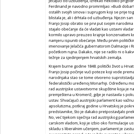
jecajući od uzbuđenja, izrekao nekoliko prigodnih
Ferdinand je navodno promrmljao: »Budi dobar! 
ostalih svojih sinova i suprugom koji se prije to
blistala je, ali i drhtala od uzbuđenja. Njezin s
Franjo Josip obratio se prvi put svojim narodima
stajalo obećanje da će vladati kao ustavni vladar.
kormilo upravo preuzeo krajnje konzervativni 
namjeru ispuniti obećanje. Među prvim politički
imenovanje Jelačića gubernatorom Dalmacije i Rij
početkom rujna. Dakako, nije se radilo ni o kakv
težnje za sjedinjenjem hrvatskih zemalja.
Krajem burne godine 1848. politički život u Hrvats
Franjo Josip počinje vući poteze koji vode prema
narodnjaka stao se tome otvoreno suprotstavljati
federalistički uređenoj Monarhiji. Određenu mo
rad austrijske ustavotvorne skupštine koja je na
premještena u Kromeriž, gdje je nastavila s pokuš
ustav. Shvaćajući austrijski parlament kao važ
apsolutizma, potkraj godine u Hrvatskoj je pokre
predstavnike, što je dakako pretpostavljalo pr
No, već tijekom siječnja rad austrijskog parlam
carskom vladom, koji je izbio oko formulacije u
skladu s liberalnim učenjem, parlament je zastu