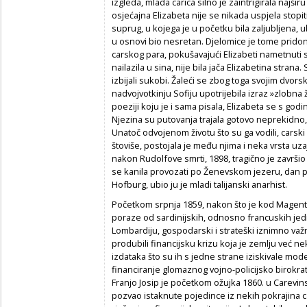
izgleda, mlada carica silno je zaintrigirala najš
osjećajna Elizabeta nije se nikada uspjela sto
suprug, u kojega je u početku bila zaljubljena, 
u osnovi bio nesretan. Djelomice je tome pridonij
carskog para, pokušavajući Elizabeti nametnuti s
nailazila u sina, nije bila jača Elizabetina stran
izbijali sukobi. Žaleći se zbog toga svojim dvor
nadvojvotkinju Sofiju upotrijebila izraz »zlobna
poeziji koju je i sama pisala, Elizabeta se s godin
Njezina su putovanja trajala gotovo neprekidno
Unatoč odvojenom životu što su ga vodili, cars
štoviše, postojala je među njima i neka vrsta u
nakon Rudolfove smrti, 1898, tragično je završio i
se kanila provozati po Ženevskom jezeru, dan 
Hofburg, ubio ju je mladi talijanski anarhist.
Početkom srpnja 1859, nakon što je kod Magente
poraze od sardinijskih, odnosno francuskih jedi
Lombardiju, gospodarski i strateški iznimno važ
produbili financijsku krizu koja je zemlju već n
izdataka što su ih s jedne strane iziskivale mod
financiranje glomaznog vojno-policijsko birokrat
Franjo Josip je početkom ožujka 1860. u Carevins
pozvao istaknute pojedince iz nekih pokrajina ca