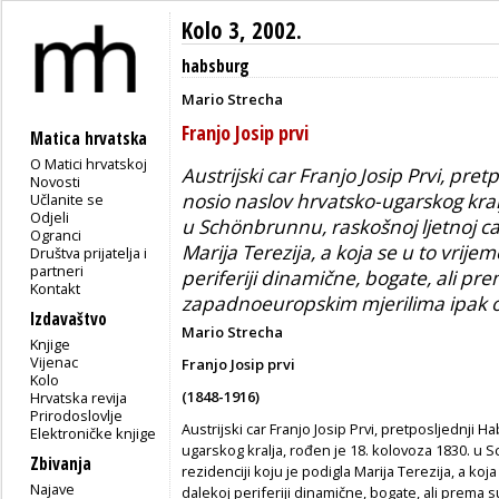
Kolo 3, 2002.
habsburg
Mario Strecha
Franjo Josip prvi
Matica hrvatska
O Matici hrvatskoj
Austrijski car Franjo Josip Prvi, pre
Novosti
nosio naslov hrvatsko-ugarskog kral
Učlanite se
Odjeli
u Schönbrunnu, raskošnoj ljetnoj car
Ogranci
Marija Terezija, a koja se u to vrijem
Društva prijatelja i
partneri
periferiji dinamične, bogate, ali 
Kontakt
zapadnoeuropskim mjerilima ipak o
Izdavaštvo
Mario Strecha
Knjige
Vijenac
Franjo Josip prvi
Kolo
(1848-1916)
Hrvatska revija
Prirodoslovlje
Austrijski car Franjo Josip Prvi, pretposljednji 
Elektroničke knjige
ugarskog kralja, rođen je 18. kolovoza 1830. u 
Zbivanja
rezidenciji koju je podigla Marija Terezija, a koja
Najave
dalekoj periferiji dinamične, bogate, ali pre