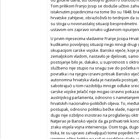
Tom prilikom Franjo Josip se doduše učtivo zahv
istaknutim pojedincima na tome što su 1848. brani
hrvatske zahtjeve, obrazloživši to tvrdnjom da 
su stoga u novonastaloj situaciji bespredmetni. 
ustavom oni zapravo ionako uglavnom ispunjeni
U prvim mjesecima vladavine Franje Josipa Hrvats
kudikamo povoljnijoj situaciji nego mnogi drugi d
okupacijom carske vojske. Bansko vijeće, koje j
zemaljskom vladom, nastavilo je djelovati, sam
postojanje bilo je, dakako, u suprotnosti s oktr
službeno nije stupio na snagu sve do početka ru
povratka i na njegov izravni pritisak Bansko vij
autonomna hrvatska vlada je nastavila postojati
sabotirajući u tom razdoblju mnoge odluke sredi
carske vojske Jelačić nije mogao izravno pokaza
austrijskog parlamenta, odnosno s nametanjem u
hrvatskih nacionalno-političkih ciljeva. To, međ
postupak, odnosno politiku bečke vlade, naprotiv.
dugo nije ozbiljno inzistirao na proglašenju okt
Natjerao je Bansko vijeće da ga prihvati tek kon
zraku visjela vojna intervencija. Osim toga, d
tiska, te su upravo zahvaljujući tome pojedini hrvats
iznimno oštre kritike na račun središnje vlade, 