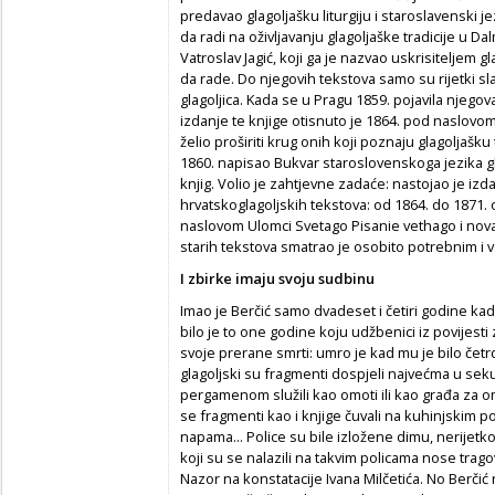
predavao glagoljašku liturgiju i staroslavenski j
da radi na oživljavanju glagoljaške tradicije u Dal
Vatroslav Jagić, koji ga je nazvao uskrisiteljem gl
da rade. Do njegovih tekstova samo su rijetki slav
glagoljica. Kada se u Pragu 1859. pojavila njegov
izdanje te knjige otisnuto je 1864. pod naslovom
želio proširiti krug onih koji poznaju glagoljašku
1860. napisao Bukvar staroslovenskoga jezika gl
knjig. Volio je zahtjevne zadaće: nastojao je izd
hrvatskoglagoljskih tekstova: od 1864. do 1871.
naslovom Ulomci Svetago Pisanie vethago i nova
starih tekstova smatrao je osobito potrebnim i
I zbirke imaju svoju sudbinu
Imao je Berčić samo dvadeset i četiri godine kad 
bilo je to one godine koju udžbenici iz povijest
svoje prerane smrti: umro je kad mu je bilo četr
glagoljski su fragmenti dospjeli najvećma u se
pergamenom služili kao omoti ili kao građa za 
se fragmenti kao i knjige čuvali na kuhinjskim 
napama... Police su bile izložene dimu, nerijetko
koji su se nalazili na takvim policama nose trago
Nazor na konstatacije Ivana Milčetića. No Berči