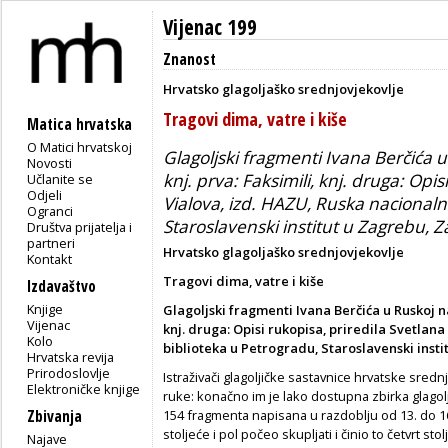
Vijenac 199
Znanost
Hrvatsko glagoljaško srednjovjekovlje
Tragovi dima, vatre i kiše
Matica hrvatska
O Matici hrvatskoj
Glagoljski fragmenti Ivana Berčića u
Novosti
knj. prva: Faksimili, knj. druga: Opis
Učlanite se
Odjeli
Vialova, izd. HAZU, Ruska nacionaln
Ogranci
Staroslavenski institut u Zagrebu, Z
Društva prijatelja i
partneri
Hrvatsko glagoljaško srednjovjekovlje
Kontakt
Tragovi dima, vatre i kiše
Izdavaštvo
Knjige
Glagoljski fragmenti Ivana Berčića u Ruskoj nac
Vijenac
knj. druga: Opisi rukopisa, priredila Svetlana
Kolo
biblioteka u Petrogradu, Staroslavenski insti
Hrvatska revija
Prirodoslovlje
Istraživači glagoljičke sastavnice hrvatske sredn
Elektroničke knjige
ruke: konačno im je lako dostupna zbirka glago
Zbivanja
154 fragmenta napisana u razdoblju od 13. do 16.
stoljeće i pol počeo skupljati i činio to četvrt stolj
Najave