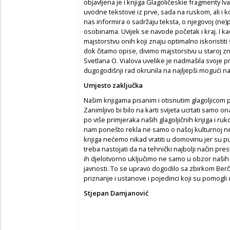
objavljena je i knjiga Glagoličeskie fragmenty I
uvodne tekstove iz prve, sada na ruskom, ali i
nas informira o sadržaju teksta, o njegovoj (ne
osobinama. Uvijek se navode početak i kraj. I k
majstorstvu onih koji znaju optimalno iskoristi
dok čitamo opise, divimo majstorstvu u staroj zna
Svetlana O. Vialova uvelike je nadmašila svoje p
dugogodišnji rad okrunila na najljepši mogući na
Umjesto zaključka
Našim knjigama pisanim i otisnutim glagoljico
Zanimljivo bi bilo na karti svijeta ucrtati samo o
po više primjeraka naših glagoljičnih knjiga i ruko
nam ponešto rekla ne samo o našoj kulturnoj nego
knjiga nećemo nikad vratiti u domovinu jer su pu
treba nastojati da na tehnički najbolji način pre
ih djelotvorno uključimo ne samo u obzor naših 
javnosti. To se upravo dogodilo sa zbirkom Berč
priznanje i ustanove i pojedinci koji su pomogli 
Stjepan Damjanović