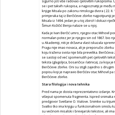
sigurno još više radovao cjelovitim rukopisima. U
se i pet takvih rukopisa, a najpoznatiji je među 
knjige Misala po zakonu rimskoga dvora ( 22. II
primjeraka taj iz Berčićeve zbirke najpotpuniji 
Misala iz 1494. jedan je u toj zbirci! I dokazi rij
Šimun Kožičić Benja nalaze se u njoj.
Kada je Ivan Berčić umro, njegov otac Mihovil pon
normalan potez jer je njegov sin od 1867. bio njez
u Akademiji, niti je državna vlast iskazala spr
Pragu nije imao novaca, ali je preporučio zbirku 
koju tražena svota nije bila prevelika. Berčićeva 
se sastoji od već spomenutih pet cjelovitih teks
teksta (glagoljica, bosančica i latinica), za koja 
Berčićeve zbirke. Oni su stigli zajedno s drugim d
popisu koji je napravio Berčićev otac Mihovil pa
Berčićeve zbirke.
Stara filologija i nova tehnika
Pred nama je doista reprezentativno izdanje. Kn
višeput spomenuta fragmenta. Ispred snimaka n
predgovor Svetlane O. Vialove. Snimke su triju
Svatko tko ima knjigu u funkcionalnom smislu ka
su većinom misalski i brevijarski tekstovi, ali ima 