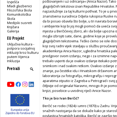
poštovanjem i uz odricanja« (Anica Nazor). Tako
Izvješća
Mladi glazbenici
glagoljičnih tekstova izvan Republike Hrvatske
Filozofska škola
najzaslužnije za taj kulturni pothvat. To je u prv
Komunikološka
znanstvena suradnica Odjela rukopisa Ruske na
škola
da bi posao obavila što bolje, u tri navrata borav
Medijski susreti
i ambijente koji bi joj mogli pomoći da uveća svo
Knjižara
Galerija
mjesta u Berčićevoj zbirci, ali i da bolje upozna
mogla izbrojiti sate, dane, godine koje je provel
EU Projekt
glagoljičnim tekstovima. Teško ćemo se iole dost
Uključiva kultura -
koji svoj radni vijek stavljaju u službu proučavan
potpora socijalnoj
akademkinja Anica Nazor, ugledna hrvatska paleo
inkluziji kroz kulturu
predgovor ovom izdanju, nego i za iznimne napor
putem Vijenca
Inkluzija
trebalo uvjeriti da je ovakvo izdanje itekako po
snimkom i nad svakim retkom. Ovakvo izdanje za
znanje, pa čestitke idu i Hrvatskom državnom a
laboratorija za fotografiju, mikrografiju i reprogr
aparatima otputio iz Zagreba u Petrograd i svo
čitljivije od originala! Naravno, mnogo ih je pom
knjizi, posebice u uvodnoj riječi Anice Nazor.
Tko je bio Ivan Berčić?
Berčić se rodio (1824) i umro (1870) u Zadru. Vri
snažnih nastojanja da se dokaže kako je staros
povlastica hrvatskih katolika. Berčić je završio 