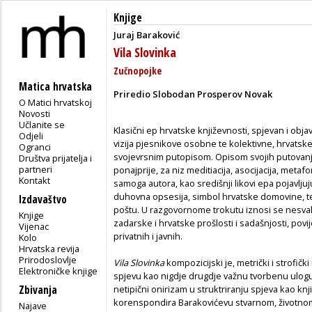
Knjige
Juraj Baraković
Vila Slovinka
Zučnopojke
Matica hrvatska
Priredio Slobodan Prosperov Novak
O Matici hrvatskoj
Novosti
Učlanite se
Klasični ep hrvatske književnosti, spjevan i obja
Odjeli
vizija pjesnikove osobne te kolektivne, hrvatske
Ogranci
svojevrsnim putopisom. Opisom svojih putovanja
Društva prijatelja i
partneri
ponajprije, za niz meditiacija, asocijacija, metaf
Kontakt
samoga autora, kao središnji likovi epa pojavljuj
duhovna opsesija, simbol hrvatske domovine, 
Izdavaštvo
poštu. U razgovornome trokutu iznosi se nesvak
Knjige
zadarske i hrvatske prošlosti i sadašnjosti, povi
Vijenac
privatnih i javnih.
Kolo
Hrvatska revija
Prirodoslovlje
Vila Slovinka
kompozicijski je, metrički i strofičk
Elektroničke knjige
spjevu kao nigdje drugdje važnu tvorbenu ulog
Zbivanja
netipični onirizam u struktriranju spjeva kao knji
korenspondira Barakovićevu stvarnom, životnom 
Najave