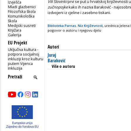
Vili Slovinki
prvi se put u hrvatskoj književnosti 
Izvješća
Mladi glazbenici
zučnopojke
kako ih naziva Baraković - najosobnij
Filozofska škola
izdvojeni iz cjeline i zasebno tiskani.
Komunikološka
škola
Medijski susreti
Biblioteka Parnas. Niz Književnost
, urednica Jelena 
Knjižara
pogovor o autoru i njegovu djelu
Galerija
EU Projekt
Autori
Uključiva kultura -
potpora socijalnoj
Juraj
inkluziji kroz kulturu
Baraković
putem Vijenca
Više o autoru
Inkluzija