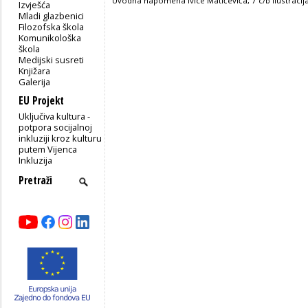
Uvodna napomena Ivice Matičevića, 7 c/b ilustracij
Izvješća
Mladi glazbenici
Filozofska škola
Komunikološka
škola
Medijski susreti
Knjižara
Galerija
EU Projekt
Uključiva kultura -
potpora socijalnoj
inkluziji kroz kulturu
putem Vijenca
Inkluzija