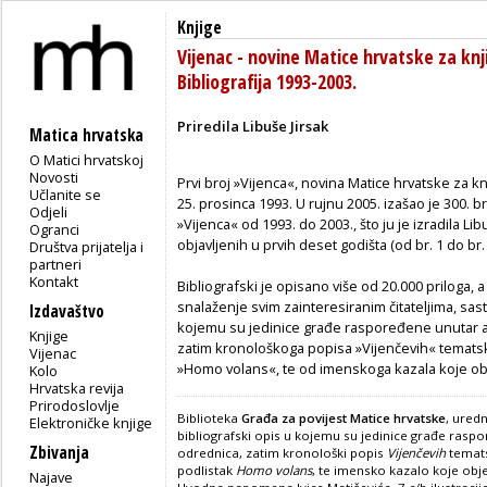
Knjige
Vijenac - novine Matice hrvatske za knj
Bibliografija 1993-2003.
Priredila Libuše Jirsak
Matica hrvatska
O Matici hrvatskoj
Novosti
Prvi broj »Vijenca«, novina Matice hrvatske za kn
Učlanite se
25. prosinca 1993. U rujnu 2005. izašao je 300. br
Odjeli
»Vijenca« od 1993. do 2003., što ju je izradila Lib
Ogranci
objavljenih u prvih deset godišta (od br. 1 do br.
Društva prijatelja i
partneri
Kontakt
Bibliografski je opisano više od 20.000 priloga, a
snalaženje svim zainteresiranim čitateljima, sas
Izdavaštvo
kojemu su jedinice građe raspoređene unutar 
Knjige
zatim kronološkoga popisa »Vijenčevih« temats
Vijenac
»Homo volans«, te od imenskoga kazala koje ob
Kolo
Hrvatska revija
Prirodoslovlje
Biblioteka
Građa za povijest Matice hrvatske
, uredn
Elektroničke knjige
bibliografski opis u kojemu su jedinice građe ras
Zbivanja
odrednica, zatim kronološki popis
Vijenčevih
temat
podlistak
Homo volans
, te imensko kazalo koje obj
Najave