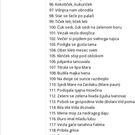
96. Kokotiček, kukuriček
97. Višnjica nam obrodila
98. Star se šeće po palači
99. Tiček leti, tiček leti
100. Ćuk sedi, ćuk sedi na zelenom boru
101. Vezak vezla divojčica
102. Večer si pojdem po svilnoga rupca
103. Podigla se gusta tama
104. Ober kleti mesec sveti
105. Klinček stoji pod oblokom
106. Julijanka tancuvala
107. Titrala se lipa Mara
108. Budila majka Ivana
109. Na dvoje se sunce razdvojilo
110. Sjedi Mare na čardaku (Mare paun)
111. Podsijala sjajna misečina
112. Zeleni se zelena livada (Ljuba Ivanova)
113. Poboli se gospodine Vide (Bolani Vid pomaže
114. Bila vila Vida dozivala
115. Mene moji za nedragog daju
116. Đuro imal mladu lubu
117. Vezla gaće tanahna Fatima
118. Pribila grlice