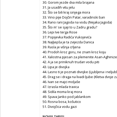
30. Gorom jezde dva mila brajana
31. Ja usadih vitu jelu
32. Što se bili kraj sinjega mora
33. Vino pije Dojčin Patar, varadinski ban
34. Rano rani Jagoda na vodu (Nejaka Jagoda)
35. Što m' se sjaji to u Zadru gradu?
36. Lepi Ive terga Rose
37. Popijevka Radića Vukojevića
38. Najljepša je ta zvijezda Danica
39. Rasla je višnja crljena
40. Prodoh kroz goru, ne znam kroz koju
41. Xalostna pjesan za plemenite Asan-Aghinize
42. A ja se priniknuh trudan vodu piti
43. Lipa je divojka
44. Lasno ti je poznati divojke (Ljubljena i neljub
45. Drag se i draga na livadi ljube (Kletva dvoje z
46. Ivan se majci moljaše
47. Izrasla mlada travica
48. Sidila moma kraj mora
49. Spava Janko pod jablankom
50. Rosna bosa, košutico
51. Divojčica vodu gazi
NOVIJI ZAPISI