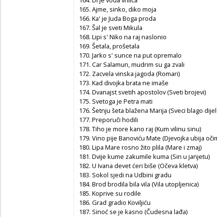
164. Di je voda vrilica
165. Ajme, sinko, diko moja
166. Ka' je Juda Boga proda
167. Šal je sveti Mikula
168. Lipi s' Niko na raj naslonio
169. Šetala, prošetala
170. Jarko s' sunce na put opremalo
171. Car Salamun, mudrim su ga zvali
172. Zacvela vinska jagoda (Romari)
173. Kad divojka brata ne imaše
174. Dvanajst svetih apostolov (Sveti brojevi)
175. Svetoga je Petra mati
176. Šetnju šeta blažena Marija (Sveci blago dijel
177. Preporuči hodili
178. Tiho je more kano raj (Kum vilinu sinu)
179. Vino pije Banoviću Mate (Djevojka ubija oči
180. Lipa Mare rosno žito plila (Mare i zmaj)
181. Dvije kume zakumile kuma (Sin u janjetu)
182. U Ivana devet ćeri biše (Očeva kletva)
183. Sokol sjedi na Udbini gradu
184. Brod brodila bila vila (Vila utopljenica)
185. Koprive su rodile
186. Grad gradio Koviljiću
187. Sinoć se je kasno (Čudesna lađa)