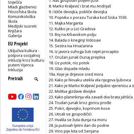
7. Naš gospodin poljem jizdi
Izvješća
8. Marko Kraljević i brat mu Andrijaš
Mladi glazbenici
Filozofska škola
9. I kliče devojka, pokliče devojka
Komunikološka
10. Popivka o porazu Turaka kod Siska 1593.
škola
11. Majka Margarita
Medijski susreti
12. Kuliko je u Lici Gradova
Knjižara
13. Boj na Krbavskom polju
Galerija
14. Balada o kneginji Vidosavi
EU Projekt
15. Sestra Iva Hrvaćanina
Uključiva kultura -
16. Iz javora suhoga žuti cvijet procaptio
potpora socijalnoj
17. Oružan junak Dunaj prepliva
inkluziji kroz kulturu
18. Uz potok, niz potok
putem Vijenca
19. Glas dopade mladu
Inkluzija
19a. Koje je drijevce sred mora
20. Kako je Novaku utekla vila njegova ljubovca
21. Kako je Marko Kraljević poljubio vjerenicu a 
22. Molitva gizdave divojke
23. Kako planinkinja vila zavadi dva brata Jahšića
24. Trudan junak kroz goricu prođe
25. Pokri, djevojko, koprinom kose
26. Uticali se gospodičići
27. Hvalila se žuta dunja na moru
28. Ja putovah ljetni dan do podne
29. Vino pije kita od Senjana