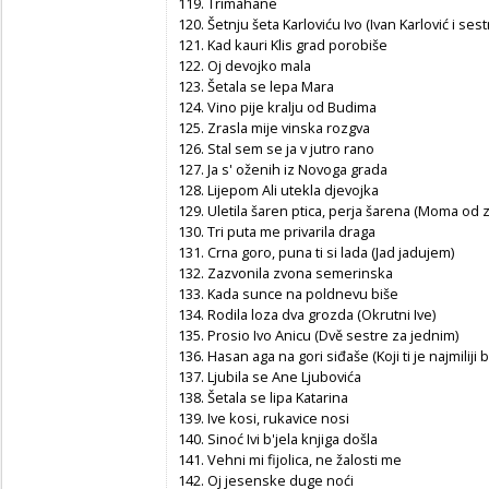
119. Trimahane
120. Šetnju šeta Karloviću Ivo (Ivan Karlović i sest
121. Kad kauri Klis grad porobiše
122. Oj devojko mala
123. Šetala se lepa Mara
124. Vino pije kralju od Budima
125. Zrasla mije vinska rozgva
126. Stal sem se ja v jutro rano
127. Ja s' oženih iz Novoga grada
128. Lijepom Ali utekla djevojka
129. Uletila šaren ptica, perja šarena (Moma od z
130. Tri puta me privarila draga
131. Crna goro, puna ti si lada (Jad jadujem)
132. Zazvonila zvona semerinska
133. Kada sunce na poldnevu biše
134. Rodila loza dva grozda (Okrutni Ive)
135. Prosio Ivo Anicu (Dvě sestre za jednim)
136. Hasan aga na gori siđaše (Koji ti je najmiliji b
137. Ljubila se Ane Ljubovića
138. Šetala se lipa Katarina
139. Ive kosi, rukavice nosi
140. Sinoć Ivi b'jela knjiga došla
141. Vehni mi fijolica, ne žalosti me
142. Oj jesenske duge noći