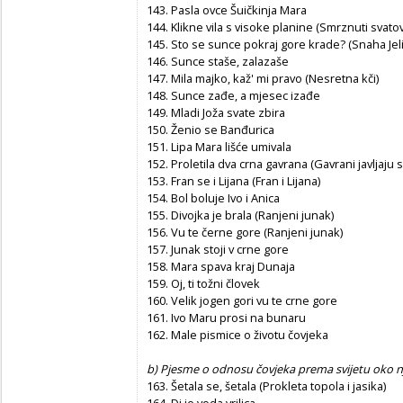
143. Pasla ovce Šuičkinja Mara
144. Klikne vila s visoke planine (Smrznuti svatov
145. Sto se sunce pokraj gore krade? (Snaha Jelin
146. Sunce staše, zalazaše
147. Mila majko, kaž' mi pravo (Nesretna kči)
148. Sunce zađe, a mjesec izađe
149. Mladi Joža svate zbira
150. Ženio se Banđurica
151. Lipa Mara lišće umivala
152. Proletila dva crna gavrana (Gavrani javljaju 
153. Fran se i Lijana (Fran i Lijana)
154. Bol boluje Ivo i Anica
155. Divojka je brala (Ranjeni junak)
156. Vu te černe gore (Ranjeni junak)
157. Junak stoji v crne gore
158. Mara spava kraj Dunaja
159. Oj, ti tožni človek
160. Velik jogen gori vu te crne gore
161. Ivo Maru prosi na bunaru
162. Male pismice o životu čovjeka
b) Pjesme o odnosu čovjeka prema svijetu oko n
163. Šetala se, šetala (Prokleta topola i jasika)