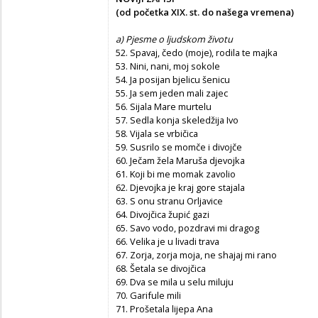
(od početka XIX. st. do našega vremena)
a) Pjesme o ljudskom životu
52. Spavaj, čedo (moje), rodila te majka
53. Nini, nani, moj sokole
54. Ja posijan bjelicu šenicu
55. Ja sem jeden mali zajec
56. Sijala Mare murtelu
57. Sedla konja skeledžija Ivo
58. Vijala se vrbičica
59. Susrilo se momče i divojče
60. Ječam žela Maruša djevojka
61. Koji bi me momak zavolio
62. Djevojka je kraj gore stajala
63. S onu stranu Orljavice
64. Divojčica župić gazi
65. Savo vodo, pozdravi mi dragog
66. Velika je u livadi trava
67. Zorja, zorja moja, ne shajaj mi rano
68. Šetala se divojčica
69. Dva se mila u selu miluju
70. Garifule mili
71. Prošetala lijepa Ana