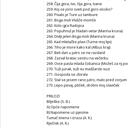
258. Čija gora, Ivo, čija gora, Ivane
259. Koj se jono sveti pod goro visoko?
260. Pivalo je Ture uz tambure
261. Boga moli Vlašče momče
262. Kolo igra Radojica
263. Popuhnul je hladan vetar (Marina kruna)
264. Divlji jelen Boga moli (Marina kruna)
265. Kad mletačke plavi (Turne moj lipi)
266. Tiho je more kako kal (Albus kraj)
267. Beli dan u jutro se ne razdanil
268. Zazval bratac sestru na večerku
269. Ovce pasla mlada čobanica (Možeš za nj poć
270. Tuži junak, tuži vu madžarski vuzi
271. Gospoda se zbirala
272. Stal se jesem rano jutro, malo pred zorjum
273. Lepo pevaj, ptiček, drobni moj slaviček
PRILOZI
Bilješke (S. B.)
A) Opće napomene
B) Napomene uz pjesme
Tumač imena i izraza (A. K.)
Rječnik (A. K.)