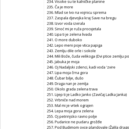
234. Visoke su te kalničke planine
235. Ča je more
236. Mlad se Ivo na vojnicu sprema
237. Zaspala djevojka kraj Save na bregu
238. Izvor voda izvirala
239. Sinoć mi je ruža procvjetala
240. Lipa ti je zelena livada
241. O more duboko
242. Lepo meni poje vtica papiga
243. Zemlju dile orle i sokole
244. Mili Bože, čuda velikoga (Dvi ptice zemlju pod
245. Jabuka je moja
246. Oj Nadaljski zdenci, kadi voda 'zvire
247. Lipa moja črna gora
248. Čubar bilje, dušo
249. Draga nan je zemlja
250. Okolo grada zelena trava
251. Lijep ti je Ladko Janko (Zavičaj Ladka Janka)
252. Vrbniče nad morem
253. Mal mi je vrtek ograjen
254. Lepa moja gora zelena
255. Oj petrinjsko ravno polje
256. Pudarice ne pudaru grožđe
257. Pod Budimom ovce plandovale (Žalila drago