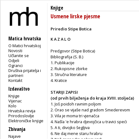
Knjige
Usmene lirske pjesme
Priredio Stipe Botica
Matica hrvatska
K A Z A L O
O Matici hrvatskoj
Novosti
Predgovor (Stipe Botica)
Učlanite se
Bibliografija (S. B.)
Odjeli
1. Publikacije
Ogranci
2. Rukopisne zbirke
Društva prijatelja i
3. Stručna literature
partneri
Kontakt
4. Kratice
Izdavaštvo
STARIJI ZAPISI
Knjige
(od prvih bilježenja do kraja XVIII. stoljeća)
Vijenac
1. Još poidoh ravnim poljom
Kolo
2. Orao se vijaše nad gradom Smederevom
Hrvatska revija
Prirodoslovlje
3. Vila je moma tri vjenačca
Elektroničke knjige
4. Našla 'e hrabra djevojčica u travici speći
5. A ti, divojko šegljiva
Zbivanja
6. Ne daj mene staru hrabru
Najave