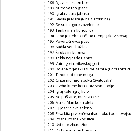
188. A javore, zelen bore
189. Nutre va ten grade
190. Igrala zlatna jabuka
191. Sadila je Mare (Riba zlatokrilna)
192. Se su se gore zazelenile
193. Tenka mala konoplica
194. Lepo je nebo kinčano (Senje Jakovekova)
195. Povorčići ovce pasu
196. Sadila sem bažilek
197. Široka mi kopriva
198. Tekla zv'jezda Danica
199. Vatra gori u vilovskoj gori
200. Doleće cv'jetak iz tuđe zemlje (Počasnica dj
201. Tancala bi al ne mogu
202. Grize momak jabuku (Svatovska)
203. Jezdio kume konja niz ravno polje
204. Igraj kolo, igraj kolo
205. Ne puš vitre, mećevnjaće
206. Majka Mari kosu plela
207. Oj jezero sve zeleno
208. Prva kita prvjenčeva (Kad dolazi po djevojku
209. Rosna, rosna košutice
210. Uvila se zlatna žica
211. Po Prigorju, po Prigorju