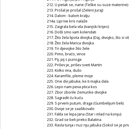
212. U petak se, nane (Teške su suze materine)
213. Prošal je prošal (Zeleni Juraj)
214. Dalom - balom kralju
214a. Lipi Ive kris nalaže
215. Zaigrala bela vila (Ivanjski krijes)
216. Došli smo vam kolendati
217. Žito žela lipota divojka (Daj, divojko, što si o
218. Žito žela Marica divojka
219. Tri djevojke žito žele
220. Pimo, braćo, vince
221. Pij, pij s punoga
222. Prišev je, prišev sveti Martin
223. Kolko ima, dušo
224. Karamfile, pleme moje
225. One dvi jabuke, ke ti majka dala
226. Lepo nam peva ptica kos
227. Zbor zborile Zemunke divojke
228. Sagradit ću kuću
229. S prvem putum, draga (Gumbelijum beli)
230. Dvoje se je zaašikovalo
231. Falila se lepa Jana (Star i mlad na konju)
232. Grad se beli preko Balatina
233. Rasla tunja i nuz nju jabuka (Sokol se je pri