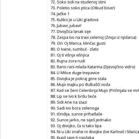
72. Soko sidi na studenoj stini
73. Poletio soko ptica (Otkud biser)
74. Jačke 1
75. Kuliko je u Liki gradova
76. Jubavi, jubavi!
77. Divojčica lanak sije
78. Zaspa Ivo na travi zelenoj (Zmija iz njidarca)
79.
On
. Oj Marica, klinčac gusti
80. O Ivane, sumbul - zlato
81. Oj ti višnja višnjica
82. Rujna zora rudi
83. Rano rani mlada Katarina (Djevojčino vidro)
84. U Milice duge trepavice
85. Divojka je pokraj gore stala
86. Mujo majku po đulbašči voda
87. Kad se ženi Celenbrija Mujo (Pričinjala se mr
88. Lip se Ivo k brdu šeće
89. Sidi Ane na stazi
90. Sadi Ivo bora zelenoga
91. Ićindija, sunce prihađaše
92. Sunce jarko, ne siješ jednako
93. Oj divojko, ča si tako lipa
94. Ni u Liki snahe ni divojke (Ive Karlović i Maric
95. Kupil sem ti ropčeka