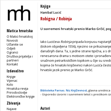
Knjige
Hanibal Lucić
Robigna / Robinja
U suvremeni hrvatski prenio Marko Grčić, p
Matica hrvatska
O Matici hrvatskoj
Novosti
Iako Lucićeva
Robinja
pripada korpusu najstariji
Učlanite se
(tiskom objavljena 1556), njezino se prikazivan
Odjeli
današnjih dana. Ta, s jedne strane tipična, a 
Ogranci
renesansna drama s motivom otete i pronađene lj
Društva prijatelja i
partneri
snažnom petrarkističkim topikom u čije su sredi
Kontakt
kojima će hrvatski književnici nakon Lucića čest
hrvatski jezik prenio je Marko Grčić.
Izdavaštvo
Knjige
Vijenac
Kolo
Hrvatska revija
Biblioteka Parnas. Niz Književnost
, glavna urednica
Prirodoslovlje
- Usporedo izvorni i suvremeni tekst s preslikom 
Elektroničke knjige
Zbivanja
Autori
Najave