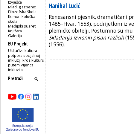
Izvješća
Hanibal Lucić
Mladi glazbenici
Filozofska škola
Renesansni pjesnik, dramatičar i pr
Komunikološka
škola
1485–Hvar, 1553), podrijetlom iz v
Medijski susreti
plemićke obitelji. Postumno su mu
Knjižara
Galerija
Skladanja izvrsnih pisan razlicih
(15
EU Projekt
(1556).
Uključiva kultura -
potpora socijalnoj
inkluziji kroz kulturu
putem Vijenca
Inkluzija