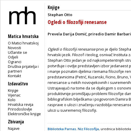
Knjige
Stephan Otto
Ogledi o filozofiji renesanse
Prevela Darija Domić, priredio Damir Barbari
Matica hrvatska
O Matici hrvatskoj
Novosti
Ogledi o filozofiji renesanse
prvo je djelo Steph
Učlanite se
hrvatski jezik. Filozof i teolog, osnivač Institut
Odjeli
Stephan Otto jedan je od najkompetentnijih stru
Ogranci
potvrđuje i ovdje predstavljen izbor jedanaest 
Društva prijatelja i
partneri
i manje poznatim djelima i temama filozofije re
Kontakt
predstavnicima (Petrić, Kuzanski, Ficino, Bruno, Vi
renesanse u nekih novovjekovnih i suvremenih fi
Izdavaštvo
Ustrajavajući na tome da se dijalogom s osnov
Knjige
produktivnije promišljaju problemi filozofije da
Vijenac
bibliografskim bilješkama i pogovorom Damira 
Kolo
Hrvatska revija
rasprave o ulozi i značenju razdoblja renesanse u 
Prirodoslovlje
ulozi u suvremenoj filozofiji.
Elektroničke knjige
Zbivanja
Najave
Biblioteka Parnas. Niz Filozofija
, urednica bibliote