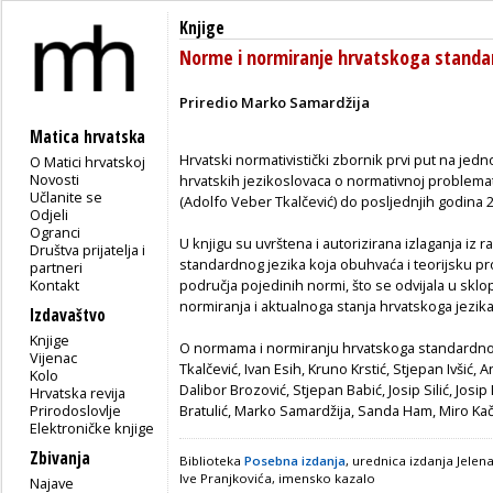
Knjige
Norme i normiranje hrvatskoga standa
Priredio Marko Samardžija
Matica hrvatska
Hrvatski normativistički zbornik prvi put na je
O Matici hrvatskoj
Novosti
hrvatskih jezikoslovaca o normativnoj problemati
Učlanite se
(Adolfo Veber Tkalčević) do posljednjih godina 20
Odjeli
Ogranci
U knjigu su uvrštena i autorizirana izlaganja i
Društva prijatelja i
standardnog jezika koja obuhvaća i teorijsku pr
partneri
Kontakt
područja pojedinih normi, što se odvijala u skl
normiranja i aktualnoga stanja hrvatskoga jezik
Izdavaštvo
Knjige
O normama i normiranju hrvatskoga standardnog
Vijenac
Tkalčević, Ivan Esih, Kruno Krstić, Stjepan Ivšić, 
Kolo
Dalibor Brozović, Stjepan Babić, Josip Silić, Josi
Hrvatska revija
Prirodoslovlje
Bratulić, Marko Samardžija, Sanda Ham, Miro Kači
Elektroničke knjige
Zbivanja
Biblioteka
Posebna izdanja
, urednica izdanja Jele
Ive Pranjkovića, imensko kazalo
Najave