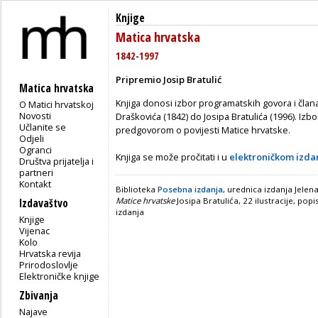
Knjige
Matica hrvatska
1842-1997
Pripremio Josip Bratulić
Matica hrvatska
Knjiga donosi izbor programatskih govora i član
O Matici hrvatskoj
Novosti
Draškovića (1842) do Josipa Bratulića (1996). Izb
Učlanite se
predgovorom o povijesti Matice hrvatske.
Odjeli
Ogranci
Knjiga se može pročitati i u
elektroničkom izda
Društva prijatelja i
partneri
Kontakt
Biblioteka
Posebna izdanja
, urednica izdanja Jele
Matice hrvatske
Josipa Bratulića, 22 ilustracije, pop
Izdavaštvo
izdanja
Knjige
Vijenac
Kolo
Hrvatska revija
Prirodoslovlje
Elektroničke knjige
Zbivanja
Najave