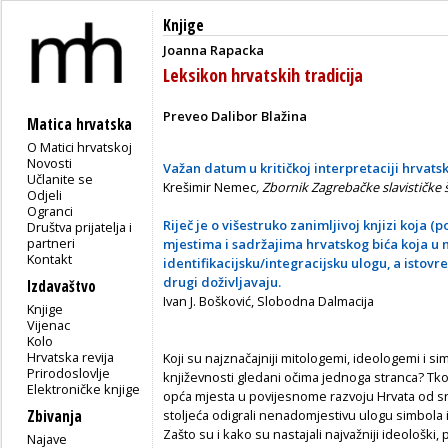
Knjige
Joanna Rapacka
Leksikon hrvatskih tradicija
Preveo Dalibor Blažina
Matica hrvatska
O Matici hrvatskoj
Novosti
Važan datum u kritičkoj interpretaciji hrvats
Učlanite se
Krešimir Nemec
, Zbornik Zagrebačke slavističke 
Odjeli
Ogranci
Riječ je o višestruko zanimljivoj knjizi koja (p
Društva prijatelja i
partneri
mjestima i sadržajima hrvatskog bića koja u n
Kontakt
identifikacijsku/integracijsku ulogu, a istov
drugi doživljavaju.
Izdavaštvo
Ivan J. Bošković, Slobodna Dalmacija
Knjige
Vijenac
Kolo
Hrvatska revija
Koji su najznačajniji mitologemi, ideologemi i sim
Prirodoslovlje
književnosti gledani očima jednoga stranca? Tko 
Elektroničke knjige
opća mjesta u povijesnome razvoju Hrvata od sr
Zbivanja
stoljeća odigrali nenadomjestivu ulogu simbola in
Zašto su i kako su nastajali najvažniji ideološki, po
Najave