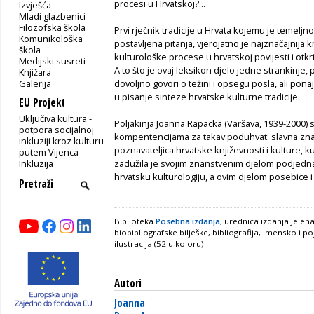
procesi u Hrvatskoj?...
Izvješća
Mladi glazbenici
Filozofska škola
Prvi rječnik tradicije u Hrvata kojemu je temelj
Komunikološka
postavljena pitanja, vjerojatno je najznačajnija 
škola
kulturološke procese u hrvatskoj povijesti i otkrit
Medijski susreti
A to što je ovaj leksikon djelo jedne strankinje
Knjižara
Galerija
dovoljno govori o težini i opsegu posla, ali pon
u pisanje sinteze hrvatske kulturne tradicije.
EU Projekt
Uključiva kultura -
Poljakinja Joanna Rapacka (Varšava, 1939-2000) 
potpora socijalnoj
kompentencijama za takav poduhvat: slavna znanst
inkluziji kroz kulturu
poznavateljica hrvatske književnosti i kulture, k
putem Vijenca
Inkluzija
zadužila je svojim znanstvenim djelom podjednako
hrvatsku kulturologiju, a ovim djelom posebice i
Biblioteka
Posebna izdanja
, urednica izdanja Jele
biobibliografske bilješke, bibliografija, imensko i 
ilustracija (52 u koloru)
Autori
Joanna