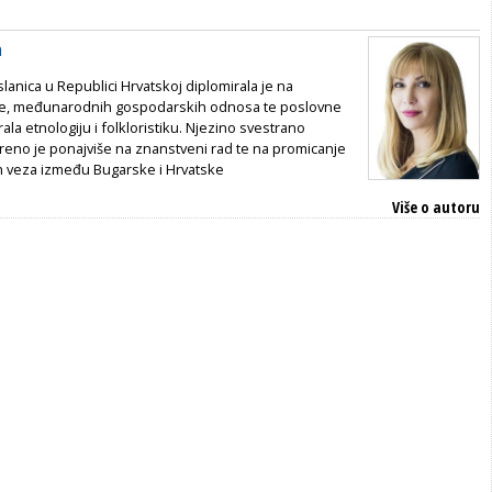
a
anica u Republici Hrvatskoj diplomirala je na
je, međunarodnih gospodarskih odnosa te poslovne
rala etnologiju i folkloristiku. Njezino svestrano
reno je ponajviše na znanstveni rad te na promicanje
ih veza
između Bugarske i Hrvatske
Više o autoru