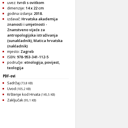
uvez:
tvrdi s ovitkom
dimenzije:
14 x 22 cm
godina izdanja:
2018.
izdavač:
Hrvatska akademija
znanosti i umjetnosti -
Znanstveno vijeće za
antropologijska istraživanja
(sunakladnik), Matica hrvatska
(nakladnik)
mjesto:
Zagreb
ISBN:
978-953-341-112-5
područje:
etnologija
,
povijest
,
teologija
PDF-ovi
Sadržaj
(73,8 KB)
Uvod
(105,2 KB)
Krštenje kod Hrvata
(145,5 KB)
Zaključak
(95,1 KB)