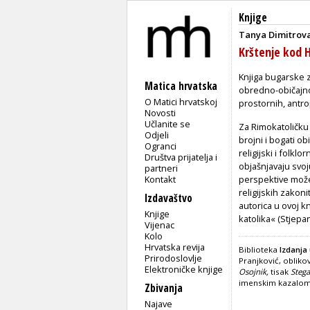
Knjige
Tanya Dimitrov
Krštenje kod H
Knjiga bugarske 
Matica hrvatska
obredno-običajnog
O Matici hrvatskoj
prostornih, antro
Novosti
Učlanite se
Za Rimokatoličku 
Odjeli
brojni i bogati ob
Ogranci
religijski i folkl
Društva prijatelja i
objašnjavaju svoj
partneri
Kontakt
perspektive može 
religijskih zakoni
Izdavaštvo
autorica u ovoj 
Knjige
katolika« (Stjepa
Vijenac
Kolo
Hrvatska revija
Biblioteka
Izdanja 
Prirodoslovlje
Pranjković, obliko
Elektroničke knjige
Osojnik,
tisak
Stega
imenskim kazalo
Zbivanja
Najave