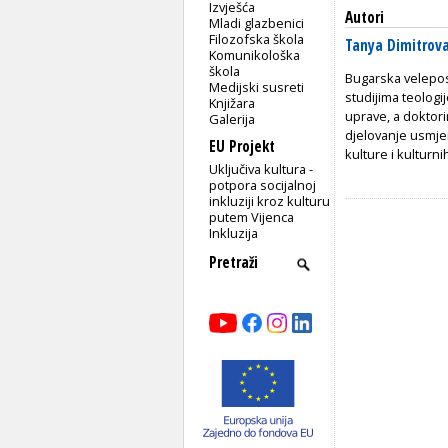
Izvješća
Autori
Mladi glazbenici
Filozofska škola
Tanya Dimitrov
Komunikološka
škola
Bugarska veleposl
Medijski susreti
studijima
teologi
Knjižara
uprave, a
doktori
Galerija
djelovanje usmje
EU Projekt
kulture i kulturn
Uključiva kultura -
potpora socijalnoj
inkluziji kroz kulturu
putem Vijenca
Inkluzija