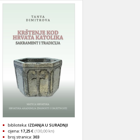
biblioteka:
IZDANJA U SURADNJI
cijena:
17,25
€
(130,00 kn)
broj stranica:
303