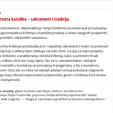
a
rvata katolika – sakrament i tradicija
znanstvenice i diplomatkinje Tanye Dimitrove posvećena je proučavanju
a kompleksa krštenja u katoličkoj tradiciji u okviru njegovih povijesnih,
poloških i ideoloških sastavnica.
crkvu krštenje predstavlja prvi i najvažniji sakrament s kojim su povezani
ičaji koji u velikoj mjeri oblikuju narodni život. U kojoj se mjeri prepliću
orni čimbenici u prakticiranju obreda krštenja, kako suvremeni Hrvati
u odluku da krste svoju djecu, što se iz sakramentalne i običajne
tumačiti u kontekstu praznovjerja ili poganstva, a što u kontekstu
tosti i čina, tek su neka od važnijih pitanja na koja pokušava odgovoriti
knjizi koja »dosad nepoznatom potpunošću govori o krštenju kod Hrvata
n Damjanović).
u suradnji
, glavni urednik Luka Šeput, lektura i korektura Ivo
vanje Željko Podoreški, priprema
Služba tehničke pripreme MH / Neven
 tisak
(Zagreb). — Knjiga je opremljena grafičkim prikazima, bibliografijom i
m