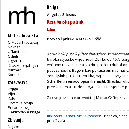
Knjige
Angelus Silesius
Kerubinski putnik
Izbor
Matica hrvatska
Preveo i priredio Marko Grčić
O Matici hrvatskoj
Novosti
Učlanite se
Kerubinski putnik (Cherubinischer Wandersma
Odjeli
baroka svjetske vrijednosti. Zbirku od 1675 epig
Ogranci
većinom u dvostisima, zbirku prožetu dubokom r
Društva prijatelja i
partneri
povezanosti s Bogom kao pokušajem nadmašivanja
Kontakt
zemaljskih prilika i neprilika, napisao je Angel
Scheffler, njemački pjesnik i mistik (Breslau, oko
Izdavaštvo
previše utjecali Tridesetogodišnji rat i vjerske p
Knjige
Vijenac
Za ovo je izdanje prevoditelj Marko Grčić preve
Kolo
Hrvatska revija
Prirodoslovlje
Elektroničke knjige
Biblioteka Parnas. Niz Književnost
, urednica Jelena
Zbivanja
priređivača
Najave