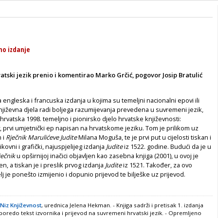
no izdanje
tski jezik prenio i komentirao Marko Grčić, pogovor Josip Bratulić
engleska i francuska izdanja u kojima su temeljni nacionalni epovi ili
jiževna djela radi boljega razumijevanja prevedena u suvremeni jezik,
a hrvatska 1998. temeljno i pionirsko djelo hrvatske književnosti:
, prvi umjetnički ep napisan na hrvatskome jeziku. Tom je prilikom uz
n i
Rječnik Marulićeve Judite
Milana Moguša, te je prvi put u cijelosti tiskan i
ikovni i grafički, najuspjelijeg izdanja
Judite
iz 1522. godine. Budući da je u
ječnik
u opširnijoj inačici objavljen kao zasebna knjiga (2001), u ovoj je
jen, a tiskan je i preslik prvog izdanja
Judite
iz 1521. Također, za ovo
lj je ponešto izmijenio i dopunio prijevod te bilješke uz prijevod.
 Niz Književnost
, urednica Jelena Hekman. - Knjiga sadrži i pretisak 1. izdanja
Usporedo tekst izvornika i prijevod na suvremeni hrvatski jezik. - Opremljeno