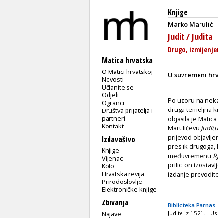
Knjige
Marko Marulić
Judit / Judita
Drugo, izmijenje
Matica hrvatska
O Matici hrvatskoj
U suvremeni hrva
Novosti
Učlanite se
Odjeli
Po uzoru na neka 
Ogranci
druga temeljna kn
Društva prijatelja i
partneri
objavila je Matic
Kontakt
Marulićevu
Juditu
prijevod objavlje
Izdavaštvo
preslik drugoga, l
Knjige
međuvremenu
R
Vijenac
prilici on izostavl
Kolo
Hrvatska revija
izdanje prevodite
Prirodoslovlje
Elektroničke knjige
Zbivanja
Biblioteka Parnas.
Najave
Judite iz 1521. - 