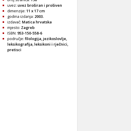
uvez:
uvez broširan i prošiven
dimenzije:
11 x 17 cm
godina izdanja:
2003.
izdavač:
Matica hrvatska
mjesto:
Zagreb
ISBN:
953-150-558-6
područje:
filologija
,
jezikoslovlje
,
leksikografija
,
leksikoni i rječnici
,
pretisci