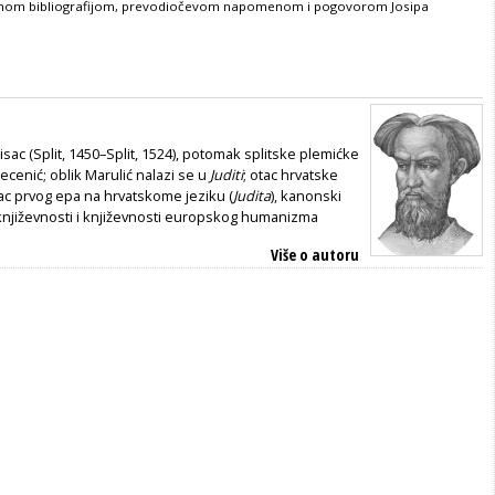
ranom bibliografijom, prevodiočevom napomenom i pogovorom Josipa
isac (Split, 1450–Split, 1524), potomak splitske plemićke
Pecenić; oblik Marulić nalazi se u
Juditi
; otac hrvatske
rac prvog epa na hrvatskome jeziku (
Judita
), kanonski
književnosti i književnosti europskog humanizma
Više o autoru