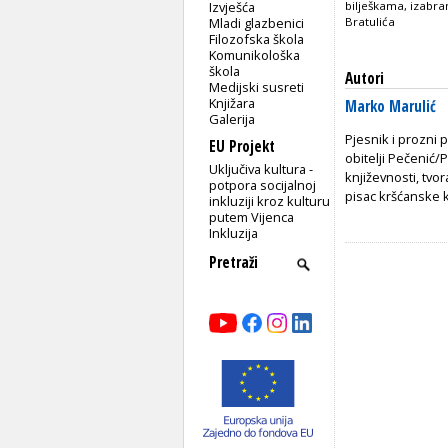
Izvješća
bilješkama, izab
Mladi glazbenici
Bratulića
Filozofska škola
Komunikološka
škola
Autori
Medijski susreti
Knjižara
Marko Marulić
Galerija
Pjesnik i prozni p
EU Projekt
obitelji Pečenić/
Uključiva kultura -
književnosti, tvo
potpora socijalnoj
pisac kršćanske 
inkluziji kroz kulturu
putem Vijenca
Inkluzija