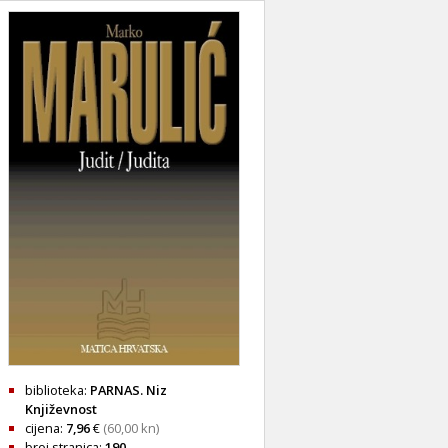
biblioteka:
PARNAS. Niz
Književnost
cijena:
7,96
€
(60,00 kn)
broj stranica:
190