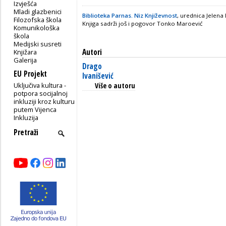
Izvješća
Mladi glazbenici
Biblioteka Parnas. Niz Književnost
, urednica Jelen
Filozofska škola
Knjiga sadrži još i pogovor Tonko Maroević
Komunikološka
škola
Medijski susreti
Autori
Knjižara
Galerija
Drago
EU Projekt
Ivanišević
Uključiva kultura -
Više o autoru
potpora socijalnoj
inkluziji kroz kulturu
putem Vijenca
Inkluzija