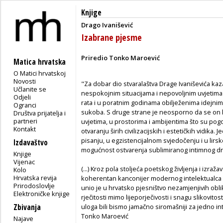
Knjige
Drago Ivanišević
Izabrane pjesme
Priredio Tonko Maroević
Matica hrvatska
O Matici hrvatskoj
Novosti
"Za dobar dio stvaralaštva Drage Ivaniševića ka
Učlanite se
nespokojnim situacijama i nepovoljnim uvjetima
Odjeli
rata i u poratnim godinama obilježenima idejnim
Ogranci
sukoba. S druge strane je neosporno da se on k
Društva prijatelja i
partneri
uvjetima, u prostorima i ambijentima što su pogo
Kontakt
otvaranju širih civilizacijskih i estetičkih vidika
pisanju, u egzistencijalnom svjedočenju i u lirskoj
Izdavaštvo
mogućnost ostvarenja sublimiranog intimnog d
Knjige
Vijenac
(...) Kroz pola stoljeća poetskog življenja i izraža
Kolo
Hrvatska revija
koherentan kanconijer modernog intelektualca 
Prirodoslovlje
unio je u hrvatsko pjesništvo nezamjenjivih oblika
Elektroničke knjige
rječitosti mimo lijeporječivosti i snagu slikovit
Zbivanja
uloga bili bismo jamačno siromašniji za jedno int
Tonko Maroević
Najave