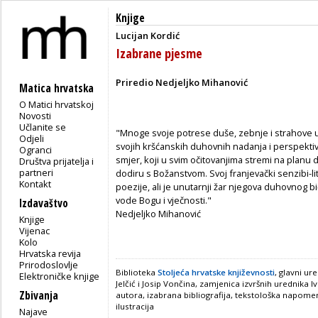
Knjige
Lucijan Kordić
Izabrane pjesme
Priredio Nedjeljko Mihanović
Matica hrvatska
O Matici hrvatskoj
Novosti
Učlanite se
"Mnoge svoje potrese duše, zebnje i strahove uob
Odjeli
svojih kršćanskih duhovnih nadanja i perspekti
Ogranci
smjer, koji u svim očitovanjima stremi na plan
Društva prijatelja i
partneri
dodiru s Božanstvom. Svoj franjevački senzibi-
Kontakt
poezije, ali je unutarnji žar njegova duhovnog bi
vode Bogu i vječnosti."
Izdavaštvo
Nedjeljko Mihanović
Knjige
Vijenac
Kolo
Hrvatska revija
Prirodoslovlje
Biblioteka
Stoljeća hrvatske književnosti
, glavni ur
Elektroničke knjige
Jelčić i Josip Vončina, zamjenica izvršnih urednika I
Zbivanja
autora, izabrana bibliografija, tekstološka napomena
ilustracija
Najave