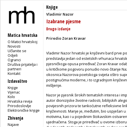
Knjige
Vladimir Nazor
Izabrane pjesme
Drugo izdanje
Matica hrvatska
Priredio Zoran Kravar
O Matici hrvatskoj
Novosti
Učlanite se
Vladimir Nazor hrvatski je književni bard prve pol
Odjeli
predstavlja jedan od estetskih vrhunaca hrvat
Ogranci
pjesničkoga opusa priređivač Zoran Kravar odab
Društva prijatelja i
partneri
u kritičkome pogovoru ponudio novo čitanje Naz
Kontakt
okosnica Nazorova poetskoga svijeta oštro suprot
postignućima moderne, i to izgradnjom književn
Izdavaštvo
mišljenje.
Knjige
Vijenac
Nazor je pjesnik širokih tematskih interesa i im
Kolo
autor dionizijske životne radosti, biblijskih aleg
Hrvatska revija
Prirodoslovlje
povijesnih prizora te tankoćutne refleksivne lirik
Elektroničke knjige
književnosti. Manje je, međutim, bio uspješan 
motivima, kao i u pojedinim štokavskim ostvarenji
Zbivanja
ujednačena. Stoga je priređivač u ovome izboru 
Najave