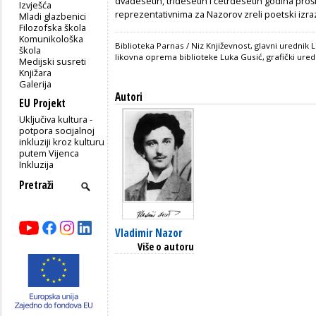
dvadesetih, tridesetih i četrdesetih godina proš
Izvješća
reprezentativnima za Nazorov zreli poetski izra
Mladi glazbenici
Filozofska škola
Komunikološka
Biblioteka Parnas / Niz Književnost, glavni urednik
škola
likovna oprema biblioteke Luka Gusić, grafički ure
Medijski susreti
Knjižara
Galerija
Autori
EU Projekt
Uključiva kultura -
potpora socijalnoj
inkluziji kroz kulturu
putem Vijenca
Inkluzija
Vladimir Nazor
Više o autoru