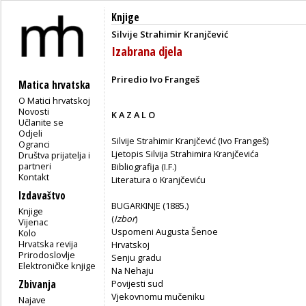
Knjige
Silvije Strahimir Kranjčević
Izabrana djela
Priredio Ivo Frangeš
Matica hrvatska
O Matici hrvatskoj
Novosti
K A Z A L O
Učlanite se
Odjeli
Silvije Strahimir Kranjčević (Ivo Frangeš)
Ogranci
Ljetopis Silvija Strahimira Kranjčevića
Društva prijatelja i
partneri
Bibliografija (I.F.)
Kontakt
Literatura o Kranjčeviću
Izdavaštvo
BUGARKINJE (1885.)
Knjige
(
Izbor
)
Vijenac
Uspomeni Augusta Šenoe
Kolo
Hrvatska revija
Hrvatskoj
Prirodoslovlje
Senju gradu
Elektroničke knjige
Na Nehaju
Zbivanja
Povijesti sud
Vjekovnomu mučeniku
Najave