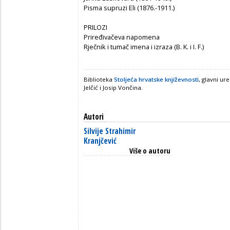
Pisma supruzi Eli (1876.-1911.)
PRILOZI
Priređivačeva napomena
Rječnik i tumač imena i izraza (B. K. i I. F.)
Biblioteka
Stoljeća hrvatske književnosti
, glavni ur
Jelčić i Josip Vončina.
Autori
Silvije Strahimir
Kranjčević
Više o autoru