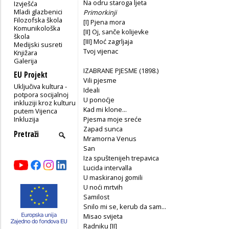
Na odru staroga ljeta
Izvješća
Mladi glazbenici
Primorkinji
Filozofska škola
[I] Pjena mora
Komunikološka
[II] Oj, sanče kolijevke
škola
[III] Moć zagrljaja
Medijski susreti
Tvoj vijenac
Knjižara
Galerija
IZABRANE PJESME (1898.)
EU Projekt
Vili pjesme
Uključiva kultura -
Ideali
potpora socijalnoj
U ponoćje
inkluziji kroz kulturu
Kad mi klone...
putem Vijenca
Inkluzija
Pjesma moje sreće
Zapad sunca
Mramorna Venus
San
Iza spuštenijeh trepavica
Lucida intervalla
U maskiranoj gomili
U noći mrtvih
Samilost
Snilo mi se, kerub da sam...
Misao svijeta
Radniku [II]