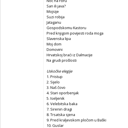
Noć na Foru
San ili java?
Mojsije
Suzi robija
Jataganu
Gospodskomu Kastoru
Pred knjigom povijesti roda moga
Slavenska lipa
Moj dom
Domovini
Hrvatskoj braći iz Dalmacije
Na grudi prošlosti
Uskočke elegije
1. Pristup
2. Sijelo
3. Naš čovo
4. Stari oporbenjak
5. Iseljenik
6. Velebitska baka
7. Sirenin dragi
8. Trsatska sjena
9. Pred kraljevskom pločom u Baški
10. Guslar