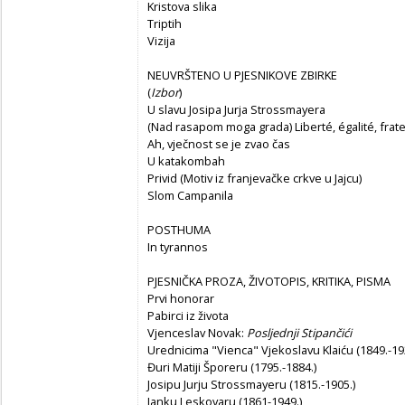
Kristova slika
Triptih
Vizija
NEUVRŠTENO U PJESNIKOVE ZBIRKE
(
Izbor
)
U slavu Josipa Jurja Strossmayera
(Nad rasapom moga grada) Liberté, égalité, frater
Ah, vječnost se je zvao čas
U katakombah
Privid (Motiv iz franjevačke crkve u Jajcu)
Slom Campanila
POSTHUMA
In tyrannos
PJESNIČKA PROZA, ŽIVOTOPIS, KRITIKA, PISMA
Prvi honorar
Pabirci iz života
Vjenceslav Novak:
Posljednji Stipančići
Urednicima "Vienca" Vjekoslavu Klaiću (1849.-1928
Đuri Matiji Šporeru (1795.-1884.)
Josipu Jurju Strossmayeru (1815.-1905.)
Janku Leskovaru (1861-1949.)