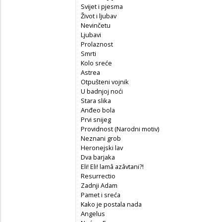
Svijet i pjesma
Život i ljubav
Nevinčetu
Ljubavi
Prolaznost
Smrti
Kolo sreće
Astrea
Otpušteni vojnik
U badnjoj noći
Stara slika
Anđeo bola
Prvi snijeg
Providnost (Narodni motiv)
Neznani grob
Heronejski lav
Dva barjaka
Eli! Eli! lamâ azâvtani?!
Resurrectio
Zadnji Adam
Pamet i sreća
Kako je postala nada
Angelus