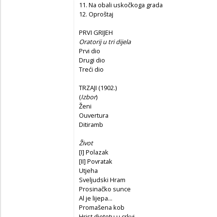
11. Na obali uskočkoga grada
12. Oproštaj
PRVI GRIJEH
Oratorij u tri dijela
Prvi dio
Drugi dio
Treći dio
TRZAJI (1902.)
(
Izbor
)
Ženi
Ouvertura
Ditiramb
Život
[I] Polazak
[II] Povratak
Utjeha
Sveljudski Hram
Prosinačko sunce
Al je lijepa...
Promašena kob
Hrist djetetu u crkvi