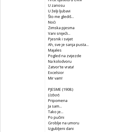
U zanosu
U želji ljubavi
Što me glediš...
Noći
Zimska pjesma
Vani sniježi...
Pjesnik i svijet
Ah, sve je sanja pusta...
Majales
Pogled na zvijezde
Na kolodvoru
Zatvor'te vrata!
Excelsior
Mir vam!
PJESME (1908.)
(
Izbor
)
Pripomena
Ja sam...
Tako je...
Po pučini
Groblje na umoru
Izgubljeni dani