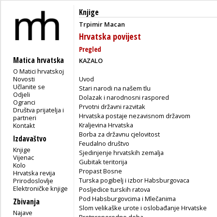
Knjige
Trpimir Macan
Hrvatska povijest
Pregled
Matica hrvatska
KAZALO
O Matici hrvatskoj
Novosti
Uvod
Učlanite se
Stari narodi na našem tlu
Odjeli
Dolazak i narodnosni raspored
Ogranci
Prvotni državni razvitak
Društva prijatelja i
Hrvatska postaje nezavisnom državom
partneri
Kraljevina Hrvatska
Kontakt
Borba za državnu cjelovitost
Izdavaštvo
Feudalno društvo
Knjige
Sjedinjenje hrvatskih zemalja
Vijenac
Gubitak teritorija
Kolo
Propast Bosne
Hrvatska revija
Turska pogibelj i izbor Habsburgovaca
Prirodoslovlje
Elektroničke knjige
Posljedice turskih ratova
Pod Habsburgovcima i Mlečanima
Zbivanja
Slom velikaške urote i oslobađanje Hrvatske
Najave
Pretpreporodno doba