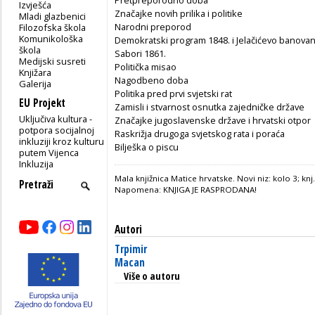
Izvješća
Značajke novih prilika i politike
Mladi glazbenici
Narodni preporod
Filozofska škola
Komunikološka
Demokratski program 1848. i Jelačićevo banovan
škola
Sabori 1861.
Medijski susreti
Politička misao
Knjižara
Nagodbeno doba
Galerija
Politika pred prvi svjetski rat
EU Projekt
Zamisli i stvarnost osnutka zajedničke države
Uključiva kultura -
Značajke jugoslavenske države i hrvatski otpor
potpora socijalnoj
Raskrižja drugoga svjetskog rata i poraća
inkluziji kroz kulturu
Bilješka o piscu
putem Vijenca
Inkluzija
Mala knjižnica Matice hrvatske. Novi niz: kolo 3; knj.
Napomena: KNJIGA JE RASPRODANA!
Autori
Trpimir
Macan
Više o autoru