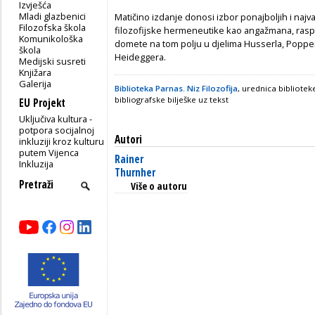
Izvješća
Mladi glazbenici
Matičino izdanje donosi izbor ponajboljih i naj
Filozofska škola
filozofijske hermeneutike kao angažmana, raspr
Komunikološka
domete na tom polju u djelima Husserla, Popper
škola
Heideggera.
Medijski susreti
Knjižara
Galerija
Biblioteka Parnas. Niz Filozofija
, urednica bibliote
bibliografske bilješke uz tekst
EU Projekt
Uključiva kultura -
potpora socijalnoj
Autori
inkluziji kroz kulturu
putem Vijenca
Rainer
Inkluzija
Thurnher
Više o autoru