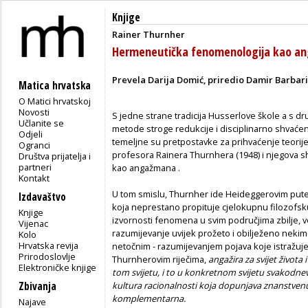
Knjige
Rainer Thurnher
Hermeneutička fenomenologija kao a
Prevela Darija Domić, priredio Damir Barbari
Matica hrvatska
O Matici hrvatskoj
Novosti
S jedne strane tradicija Husserlove škole a s 
Učlanite se
metode stroge redukcije i disciplinarno shvaće
Odjeli
temeljne su pretpostavke za prihvaćenje teorije 
Ogranci
profesora Rainera Thurnhera (1948) i njegova
Društva prijatelja i
partneri
kao angažmana .
Kontakt
U tom smislu, Thurnher ide Heideggerovim pute
Izdavaštvo
koja neprestano propituje cjelokupnu filozofsku t
Knjige
izvornosti fenomena u svim područjima zbilje, v
Vijenac
razumijevanje uvijek prožeto i obilježeno neki
Kolo
Hrvatska revija
netočnim - razumijevanjem pojava koje istraž
Prirodoslovlje
Thurnherovim riječima,
angažira za svijet života 
Elektroničke knjige
tom svijetu, i to u konkretnom svijetu svakodne
Zbivanja
kultura racionalnosti koja dopunjava znanstvenu
komplementarna.
Najave