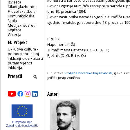
komersu u Karlovcu u čast sedamdesetgodišnjice
Izvješća
Govor Evgenija Kumičića zastupnika naroda u p
Mladi glazbenici
Filozofska škola
dne 19. prosinca 1894.
Komunikološka
Govor zastupnika naroda Evgenija Kumičića u sa
škola
sjednici hrvatskoga sabora dne 18. prosinca 190
Medijski susreti
Knjižara
Galerija
PRILOZI
EU Projekt
Napomena (I. Ž.)
Uključiva kultura -
Tumač imena i izraza (D. G.-B. i A. O.)
potpora socijalnoj
Rječnik (D. G.-B. i A. O.)
inkluziji kroz kulturu
putem Vijenca
Inkluzija
Biblioteka
Stoljeća hrvatske književnosti
, glavni ur
Jelčić i Josip Vončina.
Autori