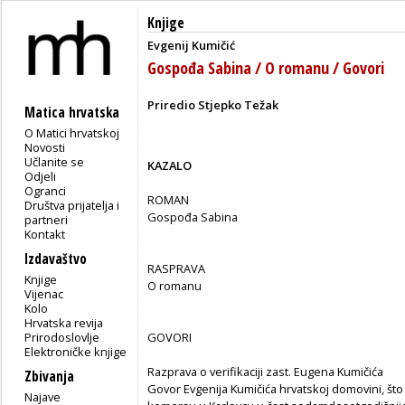
Knjige
Evgenij Kumičić
Gospođa Sabina / O romanu / Govori
Priredio Stjepko Težak
Matica hrvatska
O Matici hrvatskoj
Novosti
Učlanite se
KAZALO
Odjeli
Ogranci
ROMAN
Društva prijatelja i
Gospođa Sabina
partneri
Kontakt
Izdavaštvo
RASPRAVA
Knjige
O romanu
Vijenac
Kolo
Hrvatska revija
Prirodoslovlje
GOVORI
Elektroničke knjige
Razprava o verifikaciji zast. Eugena Kumičića
Zbivanja
Govor Evgenija Kumičića hrvatskoj domovini, što 
Najave