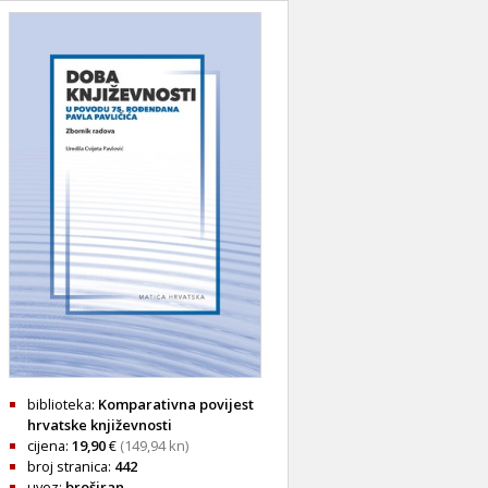
biblioteka:
Komparativna povijest
hrvatske književnosti
cijena:
19,90
€
(149,94 kn)
broj stranica:
442
uvez:
broširan