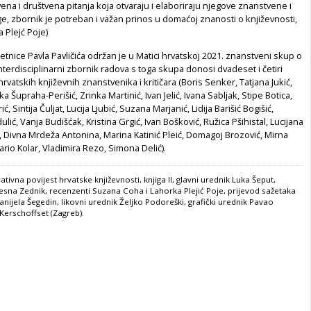
na i društvena pitanja koja otvaraju i elaboriraju njegove znanstvene i
ige, zbornik je potreban i važan prinos u domaćoj znanosti o književnosti,
a Plejć Poje)
etnice Pavla Pavličića održan je u Matici hrvatskoj 2021. znanstveni skup o
terdisciplinarni zbornik radova s toga skupa donosi dvadeset i četiri
rvatskih književnih znanstvenika i kritičara (Boris Senker, Tatjana Jukić,
lka Šupraha-Perišić, Zrinka Martinić, Ivan Jelić, Ivana Sabljak, Stipe Botica,
ć, Sintija Čuljat, Lucija Ljubić, Suzana Marjanić, Lidija Barišić Bogišić,
ulić, Vanja Budišćak, Kristina Grgić, Ivan Bošković, Ružica Pšihistal, Lucijana
Divna Mrdeža Antonina, Marina Katinić Pleić, Domagoj Brozović, Mirna
ario Kolar, Vladimira Rezo, Simona Delić).
ivna povijest hrvatske književnosti, knjiga II, glavni urednik Luka Šeput,
esna Zednik, recenzenti Suzana Coha i Lahorka Plejić Poje, prijevod sažetaka
anijela Šegedin, likovni urednik Željko Podoreški, grafički urednik Pavao
Kerschoffset (Zagreb).