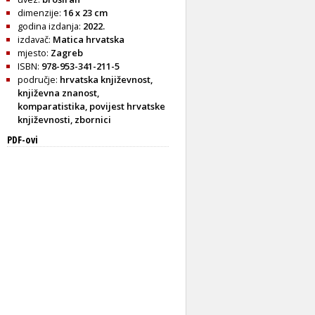
dimenzije:
16 x 23 cm
godina izdanja:
2022.
izdavač:
Matica hrvatska
mjesto:
Zagreb
ISBN:
978-953-341-211-5
područje:
hrvatska književnost
,
književna znanost
,
komparatistika
,
povijest hrvatske
književnosti
,
zbornici
PDF-ovi