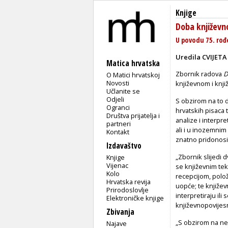
Knjige
Doba književn
U povodu 75. rođ
Uredila CVIJETA
Matica hrvatska
Zbornik radova
D
O Matici hrvatskoj
Novosti
književnom i knji
Učlanite se
Odjeli
S obzirom na to d
Ogranci
hrvatskih pisaca 
Društva prijatelja i
analize i interpre
partneri
ali i u inozemnim
Kontakt
znatno pridonosi
Izdavaštvo
„Zbornik slijedi 
Knjige
Vijenac
se književnim tek
Kolo
recepcijom, polož
Hrvatska revija
uopće; te književ
Prirodoslovlje
interpretiraju ili
Elektroničke knjige
književnopovijes
Zbivanja
„S obzirom na ne
Najave