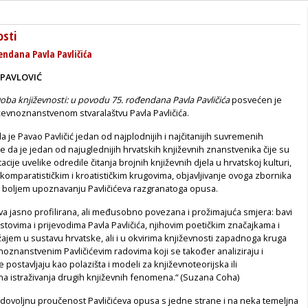
osti
endana Pavla Pavličića
 PAVLOVIĆ
oba književnosti: u povodu 75. rođendana Pavla Pavličića
posvećen je
ževnoznanstvenom stvaralaštvu Pavla Pavličića.
a je Pavao Pavličić jedan od najplodnijih i najčitanijih suvremenih
te da je jedan od najuglednijih hrvatskih književnih znanstvenika čije su
tacije uvelike odredile čitanja brojnih književnih djela u hrvatskoj kulturi,
 komparatističkim i kroatističkim krugovima, objavljivanje ovoga zbornika
 boljem upoznavanju Pavličićeva razgranatoga opusa.
dva jasno profilirana, ali međusobno povezana i prožimajuća smjera: bavi
stovima i prijevodima Pavla Pavličića, njihovim poetičkim značajkama i
ajem u sustavu hrvatske, ali i u okvirima književnosti zapadnoga kruga
noznanstvenim Pavličićevim radovima koji se također analiziraju i
 se postavljaju kao polazišta i modeli za književnoteorijska ili
na istraživanja drugih književnih fenomena.“ (Suzana Coha)
dovoljnu proučenost Pavličićeva opusa s jedne strane i na neka temeljna