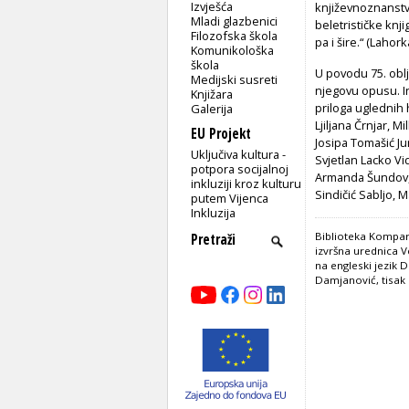
Izvješća
književnoznanstve
Mladi glazbenici
beletrističke knj
Filozofska škola
pa i šire.“ (Lahork
Komunikološka
škola
U povodu 75. oblj
Medijski susreti
njegovu opusu. In
Knjižara
priloga uglednih h
Galerija
Ljiljana Črnjar, Mi
EU Projekt
Josipa Tomašić Juri
Uključiva kultura -
Svjetlan Lacko Vid
potpora socijalnoj
Armanda Šundov, 
inkluziji kroz kulturu
Sindičić Sabljo, M
putem Vijenca
Inkluzija
Biblioteka Komparat
izvršna urednica V
na engleski jezik D
Damjanović, tisak 