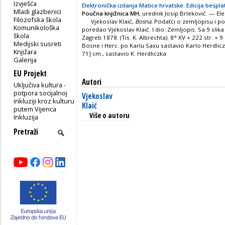
Izvješća
Elektronička izdanja Matice hrvatske. Edicija bespla
Mladi glazbenici
Poučna knjižnica MH
, urednik Josip Brleković. — Ele
Filozofska škola
Vjekoslav Klaić,
Bosna.
Podatci o zemljopisu i po
Komunikološka
poredao Vjekoslav Klaić. I dio: Zemljopis. Sa 9 slika
škola
Zagreb 1878. (Tis. K. Albrechta). 8° XV + 222 str. + 9
Medijski susreti
Bosne i Herc. po Karlu Saxu sastavio Karlo Herdliczk
Knjižara
71] cm., sastavio K. Herdliczka
Galerija
EU Projekt
Autori
Uključiva kultura -
potpora socijalnoj
Vjekoslav
inkluziji kroz kulturu
Klaić
putem Vijenca
Više o autoru
Inkluzija