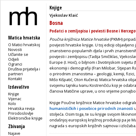
Knjige
Vjekoslav Klaić
Bosna
Podatci o zemljopisu i poviesti Bosne i Hercego
Matica hrvatska
Poučna knjižnica Matice hrvatske
(PKMH) pripada 
O Matici hrvatskoj
povijesti hrvatske knjige. U toj ediciji objavljeno
Novosti
znanstveno-popularnih djela i prvih znanstvenih
Učlanite se
povijesti i zemljopisu (Tadija Smičiklas, Vjekosla
Odjeli
Europe (I. Hoić), o biljnom i životinjskom svijetu 
Ogranci
ekonomiji i demografiji (Fran Milobar, Stjepan Rad
Društva prijatelja i
partneri
o prirodnim znanostima – geologiji, kemiji, fizici
Kontakt
Mišo Kišpatić, Oton Kučera). Matica hrvatska objav
svojemu tajniku Ivanu Kostrenčiću koji je odabr
Izdavaštvo
članova Matičine uprave, u ono vrijeme ponajbol
Knjige
Vijenac
Knjige Poučne knjižnice Matice hrvatske odigra
Kolo
Hrvatska revija
humanističkih i posebice prirodnih znanosti
u
Prirodoslovlje
stoljeća. Osim toga, te su knjige svojom likov
Elektroničke knjige
ondašnjoj europskoj knjižnoj produkciji pa je Ma
nagrada s europskih knjižnih sajmova i izložaba
Zbivanja
Najave