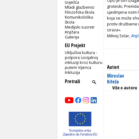
Opći je ton izlag
Izvješća
groteski. Premda 
Mladi glazbenici
Filozofska škola
ujedinjena osim l
Komunikološka
koja se može shv
škola
protiv društvene
Medijski susreti
izraza«.
Knjižara
Milivoj Solar,
Knji
Galerija
EU Projekt
Uključiva kultura -
potpora socijalnoj
inkluziji kroz kulturu
Autori
putem Vijenca
Inkluzija
Miroslav
Krleža
Više o autoru