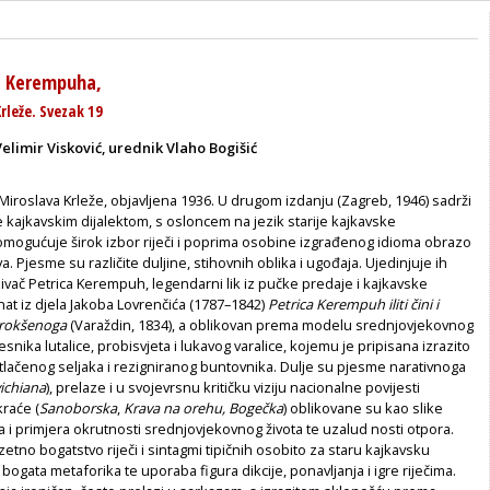
e Kerempuha,
rleže. Svezak 19
elimir Visković, urednik Vlaho Bogišić
iroslava Krleže, objavljena 1936. U drugom izdanju (Zagreb, 1946) sadrži
kajkavskim dijalektom, s osloncem na jezik starije kajkavske
 omogućuje širok izbor riječi i poprima osobine izgrađenog idioma obrazo
. Pjesme su različite duljine, stihovnih oblika i ugođaja. Ujedinjuje ih
kazivač Petrica Kerempuh, legendarni lik iz pučke predaje i kajkavske
nat iz djela Jakoba Lovrenčića (1787–1842)
Petrica Kerempuh iliti čini i
 prokšenoga
(Varaždin, 1834), a oblikovan prema modelu srednjovjekovnog
snika lutalice, probisvjeta i lukavog varalice, kojemu je pripisana izrazito
potlačenog seljaka i rezigniranog buntovnika. Dulje su pjesme narativnoga
ichiana
), prelaze i u svojevrsnu kritičku viziju nacionalne povijesti
 kraće (
Sanoborska
,
Krava na orehu, Bogečka
) oblikovane su kao slike
ja i primjera okrutnosti srednjovjekovnog života te uzalud nosti otpora.
zetno bogatstvo riječi i sintagmi tipičnih osobito za staru kajkavsku
 bogata metaforika te uporaba figura dikcije, ponavljanja i igre riječima.