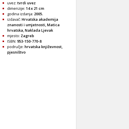
uvez:
tvrdi uvez
dimenzije:
14 x 21 cm
godina izdanja:
2005.
izdavač:
Hrvatska akademija
znanosti i umjetnosti, Matica
hrvatska, Naklada Ljevak
mjesto:
Zagreb
ISBN:
953-150-770-8
područje:
hrvatska književnost
,
pjesništvo