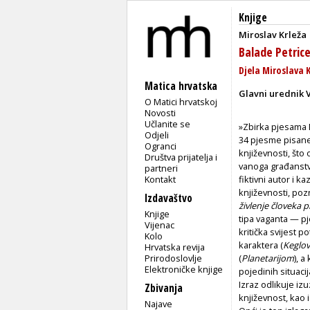
Knjige
Miroslav Krleža
Balade Petric
Djela Miroslava K
Matica hrvatska
Glavni urednik V
O Matici hrvatskoj
Novosti
Učlanite se
»Zbirka pjesama M
Odjeli
34 pjesme pisane 
Ogranci
književnosti, što
Društva prijatelja i
vanoga građanstva
partneri
Kontakt
fiktivni autor i 
književnosti, poz
Izdavaštvo
živlenje človeka
Knjige
tipa vaganta — pje
Vijenac
kritička svijest 
Kolo
karaktera (
Keglov
Hrvatska revija
Prirodoslovlje
(
Planetarijom
), a
Elektroničke knjige
pojedinih situaci
Izraz odlikuje izu
Zbivanja
književnost, kao i
Najave