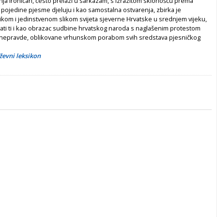
anja ironičan, često prelazi u sarkazam, s izrazitom sklonošću prema
pojedine pjesme djeluju i kao samostalna ostvarenja, zbirka je
ikom i jedinstvenom slikom svijeta sjeverne Hrvatske u srednjem vijeku,
ati ti i kao obrazac sudbine hrvatskog naroda s naglašenim protestom
 nepravde, oblikovane vrhunskom porabom svih sredstava pjesničkog
ževni leksikon