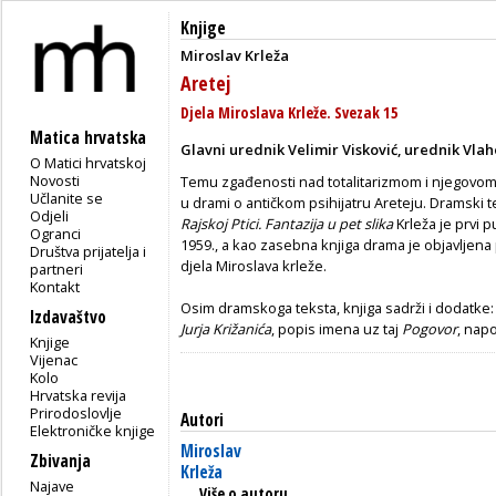
Knjige
Miroslav Krleža
Aretej
Djela Miroslava Krleže. Svezak 15
Matica hrvatska
Glavni urednik Velimir Visković, urednik Vlah
O Matici hrvatskoj
Novosti
Temu zgađenosti nad totalitarizmom i njegovom
Učlanite se
u drami o antičkom psihijatru Areteju. Dramski 
Odjeli
Rajskoj Ptici. Fantazija u pet slika
Krleža je prvi 
Ogranci
1959., a kao zasebna knjiga drama je objavljena 
Društva prijatelja i
djela Miroslava krleže.
partneri
Kontakt
Osim dramskoga teksta, knjiga sadrži i dodatke:
Izdavaštvo
Jurja Križanića
, popis imena uz taj
Pogovor
, napo
Knjige
Vijenac
Kolo
Hrvatska revija
Prirodoslovlje
Autori
Elektroničke knjige
Miroslav
Zbivanja
Krleža
Najave
Više o autoru