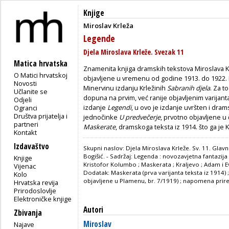
Knjige
Miroslav Krleža
Legende
Djela Miroslava Krleže. Svezak 11
Matica hrvatska
Znamenita knjiga dramskih tekstova Miroslava Kr
O Matici hrvatskoj
objavljene u vremenu od godine 1913. do 1922. Kn
Novosti
Minervinu izdanju Krležinih
Sabranih djela
. Za t
Učlanite se
dopuna na prvim, već ranije objavljenim varija
Odjeli
izdanje
Legendi
, u ovo je izdanje uvršten i dram
Ogranci
Društva prijatelja i
jednočinke
U predvečerje
, prvotno objavljene 
partneri
Maskerate
, dramskoga teksta iz 1914. što ga je 
Kontakt
Izdavaštvo
Skupni naslov: Djela Miroslava Krleže. Sv. 11. Glavn
Bogišić. - Sadržaj: Legenda : novozavjetna fantazija 
Knjige
Kristofor Kolumbo ; Maskerata ; Kraljevo ; Adam i E
Vijenac
Dodatak: Maskerata (prva varijanta teksta iz 1914) 
Kolo
objavljene u Plamenu, br. 7/1919) ; napomena priređi
Hrvatska revija
Prirodoslovlje
Elektroničke knjige
Autori
Zbivanja
Miroslav
Najave