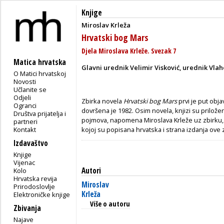
Knjige
Miroslav Krleža
Hrvatski bog Mars
Djela Miroslava Krleže. Svezak 7
Matica hrvatska
Glavni urednik Velimir Visković, urednik Vlah
O Matici hrvatskoj
Novosti
Učlanite se
Odjeli
Zbirka novela
Hrvatski bog Mars
prvi je put obja
Ogranci
dovršena je 1982. Osim novela, knjizi su prilože
Društva prijatelja i
pojmova, napomena Miroslava Krleže uz zbirku, 
partneri
Kontakt
kojoj su popisana hrvatska i strana izdanja ove 
Izdavaštvo
Knjige
Vijenac
Autori
Kolo
Hrvatska revija
Miroslav
Prirodoslovlje
Krleža
Elektroničke knjige
Više o autoru
Zbivanja
Najave