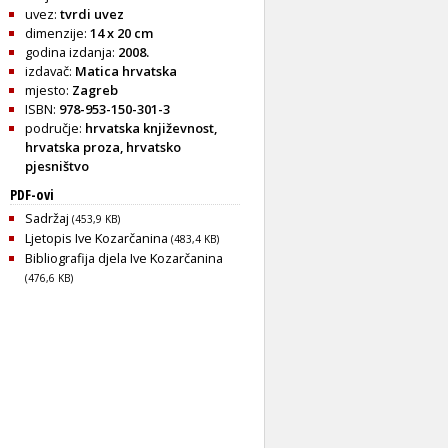
uvez:
tvrdi uvez
dimenzije:
14 x 20 cm
godina izdanja:
2008.
izdavač:
Matica hrvatska
mjesto:
Zagreb
ISBN:
978-953-150-301-3
područje:
hrvatska književnost
,
hrvatska proza
,
hrvatsko
pjesništvo
PDF-ovi
Sadržaj
(453,9 KB)
Ljetopis Ive Kozarčanina
(483,4 KB)
Bibliografija djela Ive Kozarčanina
(476,6 KB)