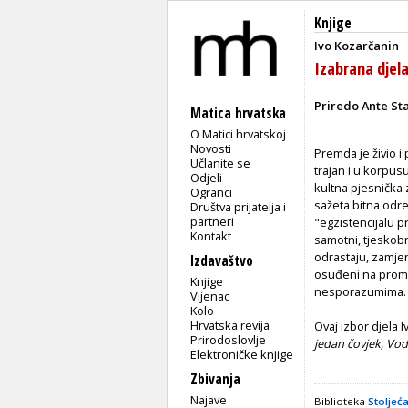
Knjige
Ivo Kozarčanin
Izabrana djel
Priredo Ante S
Matica hrvatska
O Matici hrvatskoj
Novosti
Premda je živio i
Učlanite se
trajan i u korpus
Odjeli
kultna pjesnička
Ogranci
sažeta bitna odr
Društva prijatelja i
partneri
"egzistencijalu pr
Kontakt
samotni, tjeskobni
odrastaju, zamje
Izdavaštvo
osuđeni na proma
Knjige
nesporazumima.
Vijenac
Kolo
Hrvatska revija
Ovaj izbor djela 
Prirodoslovlje
jedan čovjek, Vod
Elektroničke knjige
Zbivanja
Najave
Biblioteka
Stoljeća