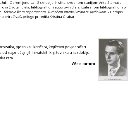
Žužul. - Opremljeno sa 12 crnobijelih slika, uvodnom studijom Ante Stamaća,
ova života i djela, bibliografijom autorovih djela, izabranom bibliografijom o
a:
Tekstološkom napomenom, Tumačem imena i izraza
te
Rječnikom
. - Ljetopis i
vio priređivač, priloge priredila Kristina Grabar
rozaika, pjesnika i kritičara, književni povjesničari
a od najznačajnijih hrvatskih književnika u razdoblju
ka rata...
Više o autoru