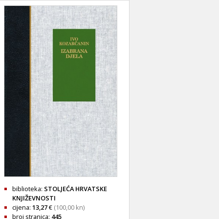
biblioteka:
STOLJEĆA HRVATSKE
KNJIŽEVNOSTI
cijena:
13,27
€
(100,00 kn)
broj stranica:
445