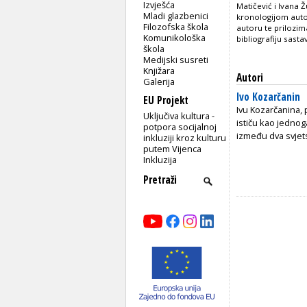
Izvješća
Matičević i Ivana 
Mladi glazbenici
kronologijom autor
Filozofska škola
autoru te prilozim
Komunikološka
bibliografiju sasta
škola
Medijski susreti
Knjižara
Autori
Galerija
Ivo Kozarčanin
EU Projekt
Ivu Kozarčanina, p
Uključiva kultura -
ističu kao jednog
potpora socijalnoj
između dva svjets
inkluziji kroz kulturu
putem Vijenca
Inkluzija