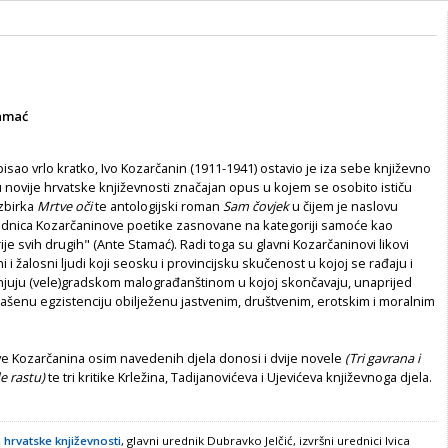
a
tamać
 pisao vrlo kratko, Ivo Kozarčanin (1911-1941) ostavio je iza sebe književno
u novije hrvatske književnosti značajan opus u kojem se osobito ističu
 zbirka
Mrtve oči
te antologijski roman
Sam čovjek
u čijem je naslovu
ednica Kozarčaninove poetike zasnovane na kategoriji samoće kao
ije svih drugih" (Ante Stamać). Radi toga su glavni Kozarčaninovi likovi
 i žalosni ljudi koji seosku i provincijsku skučenost u kojoj se rađaju i
njuju (vele)gradskom malograđanštinom u kojoj skončavaju, unaprijed
šenu egzistenciju obilježenu jastvenim, društvenim, erotskim i moralnim
Ive Kozarčanina osim navedenih djela donosi i dvije novele
(
Tri gavrana i
e rastu)
te tri kritike Krležina, Tadijanovićeva i Ujevićeva književnoga djela.
 hrvatske književnosti
, glavni urednik Dubravko Jelčić, izvršni urednici Ivica