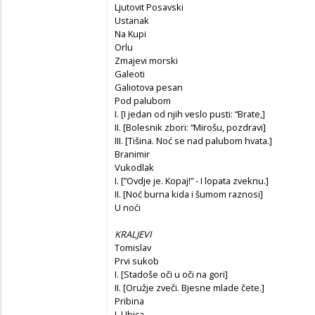
Ljutovit Posavski
Ustanak
Na Kupi
Orlu
Zmajevi morski
Galeoti
Galiotova pesan
Pod palubom
I. [I jedan od njih veslo pusti: “Brate,]
II. [Bolesnik zbori: “Mirošu, pozdravi]
III. [Tišina. Noć se nad palubom hvata.]
Branimir
Vukodlak
I. [”Ovdje je. Kopaj!” - I lopata zveknu.]
II. [Noć burna kida i šumom raznosi]
U noći
KRALJEVI
Tomislav
Prvi sukob
I. [Stadoše oči u oči na gori]
II. [Oružje zveči. Bjesne mlade čete.]
Pribina
I. Ubica