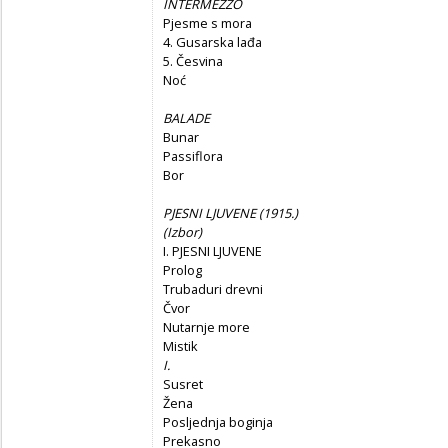
INTERMEZZO
Pjesme s mora
4. Gusarska lađa
5. Česvina
Noć
BALADE
Bunar
Passiflora
Bor
PJESNI LJUVENE (1915.)
(Izbor)
I. PJESNI LJUVENE
Prolog
Trubaduri drevni
Čvor
Nutarnje more
Mistik
I.
Susret
Žena
Posljednja boginja
Prekasno