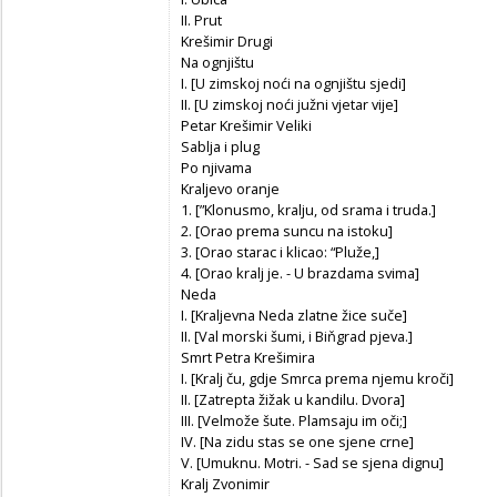
II. Prut
Krešimir Drugi
Na ognjištu
I. [U zimskoj noći na ognjištu sjedi]
II. [U zimskoj noći južni vjetar vije]
Petar Krešimir Veliki
Sablja i plug
Po njivama
Kraljevo oranje
1. [”Klonusmo, kralju, od srama i truda.]
2. [Orao prema suncu na istoku]
3. [Orao starac i klicao: “Pluže,]
4. [Orao kralj je. - U brazdama svima]
Neda
I. [Kraljevna Neda zlatne žice suče]
II. [Val morski šumi, i Biňgrad pjeva.]
Smrt Petra Krešimira
I. [Kralj ču, gdje Smrca prema njemu kroči]
II. [Zatrepta žižak u kandilu. Dvora]
III. [Velmože šute. Plamsaju im oči;]
IV. [Na zidu stas se one sjene crne]
V. [Umuknu. Motri. - Sad se sjena dignu]
Kralj Zvonimir