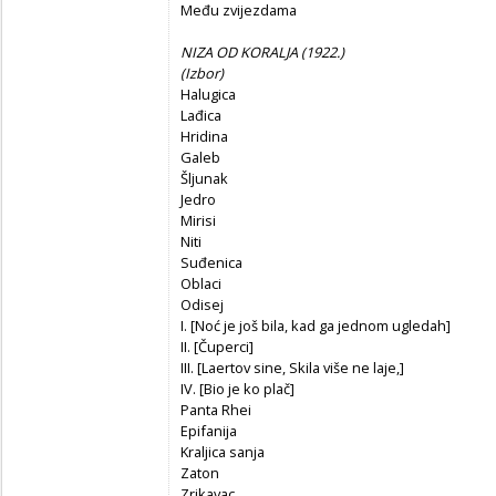
Među zvijezdama
NIZA OD KORALJA (1922.)
(Izbor)
Halugica
Lađica
Hridina
Galeb
Šljunak
Jedro
Mirisi
Niti
Suđenica
Oblaci
Odisej
I. [Noć je još bila, kad ga jednom ugledah]
II. [Čuperci]
III. [Laertov sine, Skila više ne laje,]
IV. [Bio je ko plač]
Panta Rhei
Epifanija
Kraljica sanja
Zaton
Zrikavac