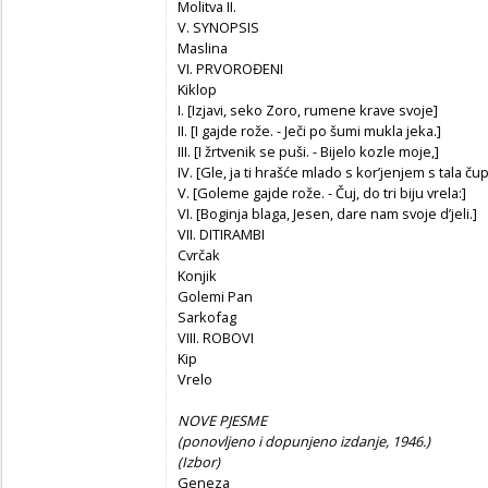
Molitva II.
V. SYNOPSIS
Maslina
VI. PRVOROĐENI
Kiklop
I. [Izjavi, seko Zoro, rumene krave svoje]
II. [I gajde rože. - Ječi po šumi mukla jeka.]
III. [I žrtvenik se puši. - Bijelo kozle moje,]
IV. [Gle, ja ti hrašće mlado s kor’jenjem s tala ču
V. [Goleme gajde rože. - Čuj, do tri biju vrela:]
VI. [Boginja blaga, Jesen, dare nam svoje d’jeli.]
VII. DITIRAMBI
Cvrčak
Konjik
Golemi Pan
Sarkofag
VIII. ROBOVI
Kip
Vrelo
NOVE PJESME
(ponovljeno i dopunjeno izdanje, 1946.)
(Izbor)
Geneza