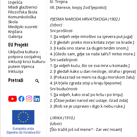
IV. Trnjina
Izvješća
Mladi glazbenici
VII. [Xerese, tvojoj Zoď ljepotici]
Filozofska škola
Komunikološka
PJESMA NARODA HRVATSKOGA (1902.)
škola
(Izbor)
Medijski susreti
Sni prošlosti
Knjižara
Galerija
1. [Ja vidjeh velje mnoštvo sa sjevera put juga]
2. [I gledah: preko mora krilata zv’jer se krade.]
EU Projekt
3. [I kada ono stane za dugim tvrdim snom,]
Uključiva kultura -
4. [Gledo sam, gdje se naše talŕsT mrtvo more.]
potpora socijalnoj
Sni sadašnjosti
inkluziji kroz kulturu
1. [Ja vidjeh kuću, što se sva mrvi u komade,]
putem Vijenca
Inkluzija
2. [I gledah kako u dan nesloge, straha i gnjeva]
3. [Pokaza tad se meni na dugu morskom žalu]
4. [A b’jela zgrada stoji u kraju lijepome]
Sni budućnosti
1. [Ja vidjeh, kako orač po kršu i po trnju]
2. [Čitavi jedan narod već ustaje. Grad zida]
3. [Rob se je uspravio i digo k nebu ruke,]
LIRIKA (1910.)
(Izbor)
[Što tražiš još od mene? - Zar već nisam]