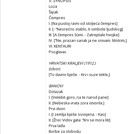
V. SYNOPSIS
Loza
Šipak
Čempres
I. [Na pustoj ravni od stoljeća čempres]
II. [- “Nesrećno stablo, ti simbole ljudskog]
III. [A čempres šúmi. - Zatreptale hvojke]
IV. [”Ne, prazan sanak ja ne snivam. Motrim,]
VI. KENTAURI
Psoglavac
HRVATSKI KRALJEVI (1912.)
(Izbor)
[To davno bješe. - Krv i suze tekle,]
BANOVI
Dolazak
I. [Velebit-goro, na te narod pane]
II. [Nebeska vrata zora otvorila.]
Prvi dvori
I. [I zemlja bješe osvojena. - Kao]
II. [Žrec Vidov gata: “Krv se mora liti]
Prva lađa
Borbe za slobodu