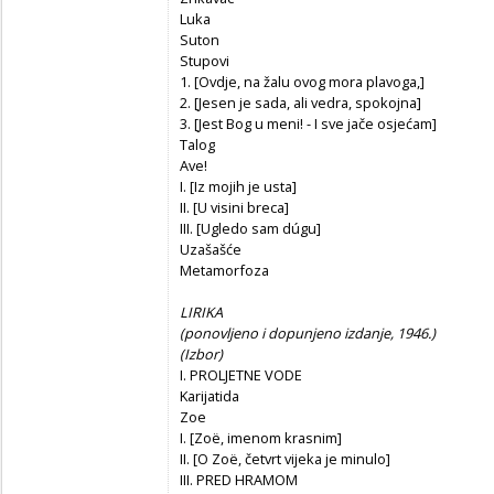
Luka
Suton
Stupovi
1. [Ovdje, na žalu ovog mora plavoga,]
2. [Jesen je sada, ali vedra, spokojna]
3. [Jest Bog u meni! - I sve jače osjećam]
Talog
Ave!
I. [Iz mojih je usta]
II. [U visini breca]
III. [Ugledo sam dúgu]
Uzašašće
Metamorfoza
LIRIKA
(ponovljeno i dopunjeno izdanje, 1946.)
(Izbor)
I. PROLJETNE VODE
Karijatida
Zoe
I. [Zoë, imenom krasnim]
II. [O Zoë, četvrt vijeka je minulo]
III. PRED HRAMOM