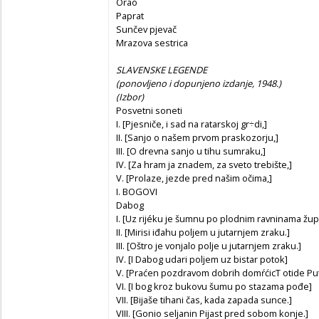
Orao
Paprat
Sunčev pjevač
Mrazova sestrica
SLAVENSKE LEGENDE
(ponovljeno i dopunjeno izdanje, 1948.)
(Izbor)
Posvetni soneti
I. [Pjesniče, i sad na ratarskoj gr÷di,]
II. [Sanjo o našem prvom praskozorju,]
III. [O drevna sanjo u tihu sumraku,]
IV. [Za hram ja znadem, za sveto trebište,]
V. [Prolaze, jezde pred našim očima,]
I. BOGOVI
Dabog
I. [Uz rijéku je šumnu po plodnim ravninama žu
II. [Mirisi iđahu poljem u jutarnjem zraku.]
III. [Oštro je vonjalo polje u jutarnjem zraku.]
IV. [I Dabog udari poljem uz bistar potok]
V. [Praćen pozdravom dobrih domŕćicT otide Pu
VI. [I bog kroz bukovu šumu po stazama pođe]
VII. [Bijaše tihani čas, kada zapada sunce.]
VIII. [Gonio seljanin Pijast pred sobom konje.]