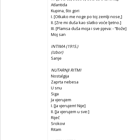
Atlantida
Kupina, što gori
I. [Otkako me noge po toj zemlji nose,]
II. [Zre mi duša kao slatko voće ljetno.]
III. [Plamsa duša moja i sve pjeva: - “Bože]
Moj san
INTIMA (1915.)
(Izbor)
Sanje
NUTARNJI RITMI
Nostalgija
Zaprta nebesa
U snu
Siga
Ja vjerujem
I. [Ja vjerujem! Nije]
II. [Ja vjerujem u sve:]
Riječ
Srokovi
Ritam