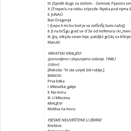
IX. [Sjedili dugo za stolom. - Zemovit, Pijastov sin
X. [Trepeću na nebu zv’jezde. Rijeka pod njima 
II. JUNACI
Ban Dragonja
I. [Lepo li mi lov lovil je va zelŠnŇj šumi našoj]
II. [I na brŠgu grad se dˇže od mrRmora i kr„men
III. [Joj, otkçda sever bije, patćljkś gr‡dç na kŃnje
Marulić
HRVATSKI KRALJEVI
(ponovljeno i dopunjeno izdanje, 1948.)
(Izbor)
[Rekoše: “Vi ste uv’jek bili roblje,]
BANOVI
Prva bitka
I. Mletačke galije
II. Na moru
III. U Mlecima
KRALJEVI
Molitva na moru
PJESME NEUVRŠTENE U ZBIRKE
Kreševo
Petrovaradin