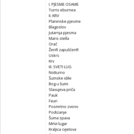
I. PJESME OSAME
Turris eburnea
II. KRV
Planinske pjesme
Blagoslov
Jutarnja pjesma
Maris stella
Orač
ŽenR zapušćenR
Uskrs
Krv
III. SVETI LUG
Notturno
Šumske idile
Bog u šumi
Slavujeva priča
Pauk
Faun
Posmrtno zvono
Podizanje
Šuma spava
Mrtvi lugar
Kraljica cvjetova