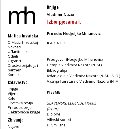
Knjige
Vladimir Nazor
Izbor pjesama I.
Priredio Nedjeljko Mihanović
Matica hrvatska
O Matici hrvatskoj
K A Z A L O
Novosti
Učlanite se
Odjeli
Predgovor (Nedjeljko Mihanović)
Ogranci
Ljetopis Vladimira Nazora (N. M.)
Društva prijatelja i
partneri
Bibliografija
Kontakt
Izdanja djela Vladimira Nazora (N. M. i A. O.)
Važnija literatura o Vladimiru Nazoru (N. M.)
Izdavaštvo
Knjige
PJESME
Vijenac
Kolo
Hrvatska revija
SLAVENSKE LEGENDE (1900.)
Prirodoslovlje
(Izbor)
Elektroničke knjige
Dio prvi
Zbivanja
Vilinski soneti
III. Smiljana
Najave