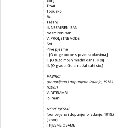
Senj
Trsat
Topusko
III.
Tešanj
III. NESMIRENI SAN
Nesmireni san
V. PROLJETNE VODE
Sni
Prve pjesme
I. [O duge borbe s prvim srokovima,]
II. [O tugo mojih mladih dana. Ti si]
III. [O grade, što si na žal suhi sio,]
PABIRCI
(ponovljeno i dopunjeno izdanje, 1918.)
(Izbor)
V. DITIRAMBI
Io Pean!
NOVE PJESME
(ponovljeno i dopunjeno izdanje, 1918.)
(Izbor)
I. PJESME OSAME