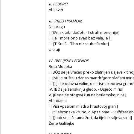
II. FEBBRE!
Ahasver
III. PRED HRAMOM
Na pragu
I. [SVm k tebi dođoh. - I strah mene nije]
II. [Je l’ more ono sveđ bez vala, je l’]
III. [Ti šutiš. - Tiho niz stube široke]
U oluji
IV. BIBLIJSKE LEGENDE
Ruta Moapka
I. [BÓz se je vraćao preko zlatnijeh usjeva k tihoj
II. [Milije puštaju danas mandrŕgore slađani miris
III. [- Ja te odavna volim, o mirisna kedrova grano!
IV. [BÓz je ženskinju gledo. - Osjećo miris]
V. [Rede se stogovi žuti na betlemskoj njivi.]
Ahinoama
I. [Visi Apsalom mladi o hrastovoj grani]
II. [”Hebronska kruno, o Apsalome! - Ružičast ob
III. [Joab se s četama žuri, da tijelo kraljeva sina]
Žene Galilejke