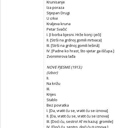
Krunisanje
Iza poraza
Stjepan Drugi
U crkvi
Kraljeva kruna
Petar Svačić
I. [I borba bjesni. Hrže konj i ječi]
II. [Strši na grdnoj gomili mrtvaca]
III. [Strši na grdnoj gomili lešinâ]
IV. [Padne ko hrast, što vjetar ga iščupa.]
Zvonimirova lađa
NOVE PJESME (1913.)
(Izbor)
II.
Na križu
III.
Krijes
Stablo
Bez povratka
I. [Da, vratit ću se, vratit ću se iznova]
II. [Da, vratit ću se, vratit ću se iznova]
III. [Doći ću, sestro! Al’ mi kazuj: gromile]
IV. [Doći ću, sestro, doći ću ti iznova,]