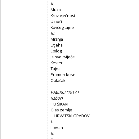
II.
Muka
Kroz vječnost
U noći
Kovčeg tajne
III.
Mržnja
Utjeha
Epilog
Jalovo cvijeće
Kesteni
Tajna
Pramen kose
Oblačak
PABIRCI (1917.)
(Izbor)
I. U ŠIKARI
Glas zemlje
II. HRVATSKI GRADOVI
I.
Lovran
II.