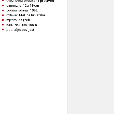
uvez:
uvez broširan i prošiven
dimenzije:
12 x 19 cm
godina izdanja:
1998.
izdavač:
Matica hrvatska
mjesto:
Zagreb
ISBN:
953-150-168-8
područje:
povijest