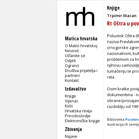
Knjige
Trpimir Macan
Rt Oštra u povij
Poluotok Oštra (R
Matica hrvatska
naziva Prevlakom
O Matici hrvatskoj
crnogorske agres
Novosti
nacionalnom, kul
Učlanite se
problemom za hrv
Odjeli
njihovu samovol
Ogranci
Društva prijatelja i
tumačenju te prop
partneri
rata.
Kontakt
Izdavaštvo
Osim kratke povij
dokumentima - nas
Knjige
obrane/prisvajanj
Vijenac
Kolo
razdoblju od 1991
Hrvatska revija
Prirodoslovlje
Biblioteka
Posebna
Elektroničke knjige
ilustracija (4 zeml
Zbivanja
Najave