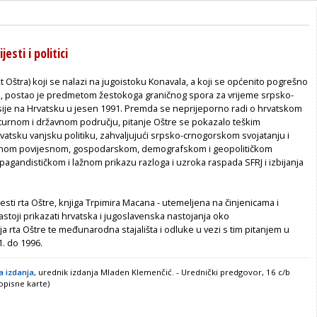
esti i politici
t Oštra) koji se nalazi na jugoistoku Konavala, a koji se općenito pogrešno
, postao je predmetom žestokoga graničnog spora za vrijeme srpsko-
ije na Hrvatsku u jesen 1991. Premda se neprijeporno radi o hrvatskom
turnom i državnom području, pitanje Oštre se pokazalo teškim
atsku vanjsku politiku, zahvaljujući srpsko-crnogorskom svojatanju i
jnom povijesnom, gospodarskom, demografskom i geopolitičkom
agandističkom i lažnom prikazu razloga i uzroka raspada SFRJ i izbijanja
esti rta Oštre, knjiga Trpimira Macana - utemeljena na činjenicama i
toji prikazati hrvatska i jugoslavenska nastojanja oko
a rta Oštre te međunarodna stajališta i odluke u vezi s tim pitanjem u
. do 1996.
 izdanja
, urednik izdanja Mladen Klemenčić. - Urednički predgovor, 16 c/b
jopisne karte)