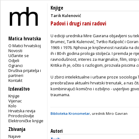
Knjige
Tarik Kulenović
Padovi i drugi rani radovi
U ediciji urednika Mire Gavrana objavljeni su tek
Matica hrvatska
Brumec, Tarik Kulenović, Tvrtko Rašpolić i Gora
O Matici hrvatskoj
1969. i 1976. Njihova je književnost nastala na 
Novosti
ih i 80-ih godina prologa stoljeća. I premda je rij
Učlanite se
ravnodušnost, interes za marginalce, film, strip i 
Odjeli
Kritika ih je, očito s razlogom, prozvala piscima
c
Ogranci
Društva prijatelja i
partneri
U zbirci intelektualne i urbane proze sociologa 
Kontakt
preobražava aktualni hrvatski trenutak, a nas či
Izdavaštvo
kombinirajući komično i ozbiljno - uvjerljivo gov
traumama.
Knjige
Vijenac
Kolo
Hrvatska revija
Biblioteka Kronometar
,
urednik Miro Gavran
Prirodoslovlje
Elektroničke knjige
Zbivanja
Autori
Najave