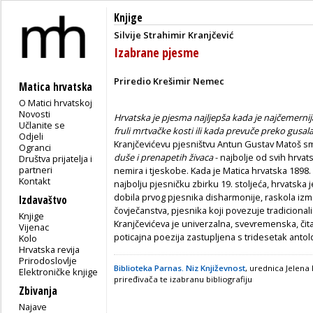
Knjige
Silvije Strahimir Kranjčević
Izabrane pjesme
Priredio Krešimir Nemec
Matica hrvatska
O Matici hrvatskoj
Novosti
Hrvatska je pjesma najljepša kada je najčemernija.
Učlanite se
fruli mrtvačke kosti ili kada prevuče preko gusal
Odjeli
Kranjčevićevu pjesništvu Antun Gustav Matoš sma
Ogranci
duše i prenapetih živaca
- najbolje od svih hrvat
Društva prijatelja i
partneri
nemira i tjeskobe. Kada je Matica hrvatska 1898.
Kontakt
najbolju pjesničku zbirku 19. stoljeća, hrvatska 
dobila prvog pjesnika disharmonije, raskola izme
Izdavaštvo
čovječanstva, pjesnika koji povezuje tradicion
Knjige
Kranjčevićeva je univerzalna, svevremenska, čitat
Vijenac
poticajna poezija zastupljena s tridesetak antol
Kolo
Hrvatska revija
Prirodoslovlje
Biblioteka Parnas. Niz Književnost
, urednica Jelena
Elektroničke knjige
priređivača te izabranu bibliografiju
Zbivanja
Najave