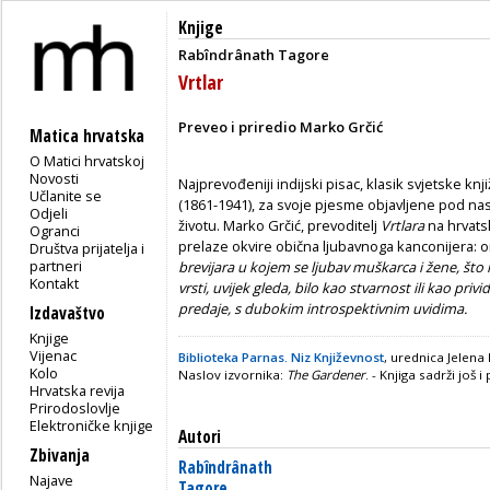
Knjige
Rabîndrânath Tagore
Vrtlar
Preveo i priredio Marko Grčić
Matica hrvatska
O Matici hrvatskoj
Novosti
Najprevođeniji indijski pisac, klasik svjetske k
Učlanite se
(1861-1941), za svoje pjesme objavljene pod n
Odjeli
životu. Marko Grčić, prevoditelj
Vrtlara
na hrvatsk
Ogranci
prelaze okvire obična ljubavnoga kanconijera: 
Društva prijatelja i
partneri
brevijara u kojem se ljubav muškarca i žene, što 
Kontakt
vrsti, uvijek gleda, bilo kao stvarnost ili kao privi
predaje, s dubokim introspektivnim uvidima.
Izdavaštvo
Knjige
Vijenac
Biblioteka Parnas. Niz Književnost
, urednica Jelen
Kolo
Naslov izvornika:
The Gardener
. - Knjiga sadrži još
Hrvatska revija
Prirodoslovlje
Elektroničke knjige
Autori
Zbivanja
Rabîndrânath
Najave
Tagore