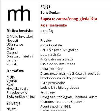
Knjige
Boris Senker
Zapisi iz zamračenog gledališta
Kazališne kronike
Matica hrvatska
SADRŽAJ
O Matici hrvatskoj
Novosti
Proslov
Učlanite se
Ničije kazalište
Odjeli
HNK i njegovih 125 godina
Ogranci
Ljeto na Griču
Društva prijatelja i
Priča o dva mala grada
partneri
Lutke od spužve i mesa
Kontakt
Buka oko Tišina
Izdavaštvo
Druga pozornica - treći, četvrti ili peti put
Knjige
Istodobno, na Velikoj pozornici
Vijenac
Dvije praizvedbe
Kolo
Leda u krilu bijelog labuda
Hrvatska revija
Kroz trnje
Prirodoslovlje
Elektroničke knjige
Prilog za autobiografiju doktora Fausta
Histrionski venec na Opatovini
Zbivanja
Agonija godine 1988.
Najave
Carski drobljenac