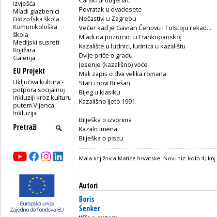
Izvješća
Povratak u dvadesete
Mladi glazbenici
Nečastivi u Zagrebu
Filozofska škola
Komunikološka
Večer kad je Gavran Čehovu i Tolstoju rekao...
škola
Mladi na pozornici u Frankopanskoj
Medijski susreti
Kazalište u ludnici, ludnica u kazalištu
Knjižara
Dvije priče o gradu
Galerija
Jesenje (kazališno) voće
EU Projekt
Mali zapis o dva velika romana
Uključiva kultura -
Stari i novi Brešan
potpora socijalnoj
Bijeg u klasiku
inkluziji kroz kulturu
Kazališno ljeto 1991.
putem Vijenca
Inkluzija
Bilješka o izvorima
Kazalo imena
Bilješka o piscu
Mala knjižnica Matice hrvatske. Novi niz: kolo 4; knj
Autori
Boris
Senker