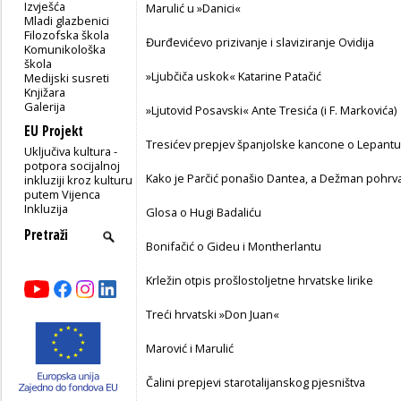
Izvješća
Marulić u »Danici«
Mladi glazbenici
Filozofska škola
Đurđevićevo prizivanje i slaviziranje Ovidija
Komunikološka
škola
»Ljubčiča uskok« Katarine Patačić
Medijski susreti
Knjižara
Galerija
»Ljutovid Posavski« Ante Tresića (i F. Markovića)
EU Projekt
Tresićev prepjev španjolske kancone o Lepantu
Uključiva kultura -
potpora socijalnoj
Kako je Parčić ponašio Dantea, a Dežman pohrv
inkluziji kroz kulturu
putem Vijenca
Inkluzija
Glosa o Hugi Badaliću
Bonifačić o Gideu i Montherlantu
Krležin otpis prošlostoljetne hrvatske lirike
Treći hrvatski »Don Juan«
Marović i Marulić
Čalini prepjevi starotalijanskog pjesništva