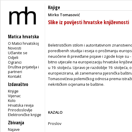
Knjige
Mirko Tomasović
Slike iz povijesti hrvatske književnosti
Matica hrvatska
O Matici hrvatskoj
Beletrističkim stilom i autoritativnom znanstv
Novosti
poredbenih studija i eseja o prožimanju europ
Učlanite se
neuočene ili previđane pojave i zgode koje su -
Odjeli
bitno utjecale na europeizaciju hrvatske književ
Ogranci
Društva prijatelja i
u 19. stoljeću. Upravo je razdoblje 19. stoljeća
partneri
europeizirana, ali zanemarena pjesnička bašt
Kontakt
Tomasovićeva polemičkog odnosa prema istraživač
Izdavaštvo
nekritičkim ocjenama te baštine.
Knjige
Vijenac
Kolo
Hrvatska revija
Prirodoslovlje
KAZALO
Elektroničke knjige
Zbivanja
Proslov
Najave